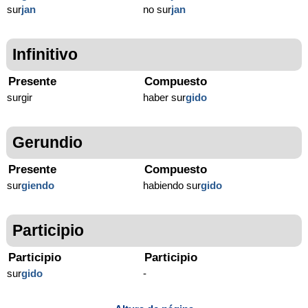
sur
jan
no sur
jan
Infinitivo
Presente
Compuesto
surgir
haber sur
gido
Gerundio
Presente
Compuesto
sur
giendo
habiendo sur
gido
Participio
Participio
Participio
sur
gido
-