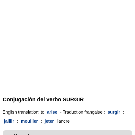
Conjugación del verbo
SURGIR
English translation: to
arise
- Traduction française :
surgir
;
jaillir
;
mouiller
;
jeter
l'ancre