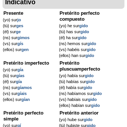
Indicativo
Presente
Pretérito perfecto
compuesto
(yo) sur
jo
(tú) sur
ges
(yo) he sur
gido
(él) sur
ge
(tú) has sur
gido
(ns) sur
gimos
(él) ha sur
gido
(vs) sur
gís
(ns) hemos sur
gido
(ellos) sur
gen
(vs) habéis sur
gido
(ellos) han sur
gido
Pretérito imperfecto
Pretérito
pluscuamperfecto
(yo) sur
gía
(tú) sur
gías
(yo) había sur
gido
(él) sur
gía
(tú) habías sur
gido
(ns) sur
gíamos
(él) había sur
gido
(vs) sur
gíais
(ns) habíamos sur
gido
(ellos) sur
gían
(vs) habíais sur
gido
(ellos) habían sur
gido
Pretérito perfecto
Pretérito anterior
simple
(yo) hube sur
gido
(yo) sur
gí
(tú) hubiste sur
gido