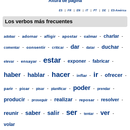
Altura de página
ES
|
FR
|
EN
|
IT
|
PT
|
DE
|
ES-América
Los verbos más frecuentes
-
-
-
-
-
charlar
-
adornar
afligir
apostar
calmar
adobar
dar
duchar
-
-
-
-
-
-
consentir
comentar
criticar
datar
estar
-
-
-
exponer
-
fabricar
-
ensayar
elevar
hacer
ir
haber
hablar
ofrecer
-
-
-
-
-
-
inflar
poder
-
-
-
-
-
-
parir
picar
pisar
planificar
prendar
producir
realizar
-
-
-
-
resolver
-
reposar
proseguir
ser
ver
saber
salir
reunir
-
-
-
-
-
-
tentar
volar