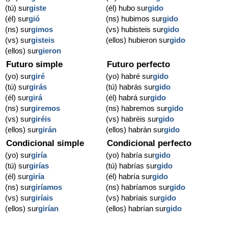
(tú) sur
giste
(él) hubo sur
gido
(él) sur
gió
(ns) hubimos sur
gido
(ns) sur
gimos
(vs) hubisteis sur
gido
(vs) sur
gisteis
(ellos) hubieron sur
gido
(ellos) sur
gieron
Futuro simple
Futuro perfecto
(yo) sur
giré
(yo) habré sur
gido
(tú) sur
girás
(tú) habrás sur
gido
(él) sur
girá
(él) habrá sur
gido
(ns) sur
giremos
(ns) habremos sur
gido
(vs) sur
giréis
(vs) habréis sur
gido
(ellos) sur
girán
(ellos) habrán sur
gido
Condicional simple
Condicional perfecto
(yo) sur
giría
(yo) habría sur
gido
(tú) sur
girías
(tú) habrías sur
gido
(él) sur
giría
(él) habría sur
gido
(ns) sur
giríamos
(ns) habríamos sur
gido
(vs) sur
giríais
(vs) habríais sur
gido
(ellos) sur
girían
(ellos) habrían sur
gido