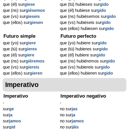
que (él) sur
giese
que (tú) hubieses sur
gido
que (ns) sur
giésemos
que (él) hubiese sur
gido
que (vs) sur
gieseis
que (ns) hubiésemos sur
gido
que (ellos) sur
giesen
que (vs) hubieseis sur
gido
que (ellos) hubiesen sur
gido
Futuro simple
Futuro perfecto
que (yo) sur
giere
que (yo) hubiere sur
gido
que (tú) sur
gieres
que (tú) hubieres sur
gido
que (él) sur
giere
que (él) hubiere sur
gido
que (ns) sur
giéremos
que (ns) hubiéremos sur
gido
que (vs) sur
giereis
que (vs) hubiereis sur
gido
que (ellos) sur
gieren
que (ellos) hubieren sur
gido
Imperativo
Imperativo
Imperativo negativo
-
-
sur
ge
no sur
jas
sur
ja
no sur
ja
sur
jamos
no sur
jamos
sur
gid
no sur
jáis