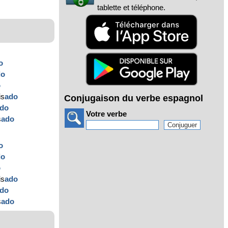
tablette et téléphone.
o
do
o
is
ado
Conjugaison du verbe espagnol
do
Votre verbe
s
ado
o
do
o
is
ado
do
s
ado