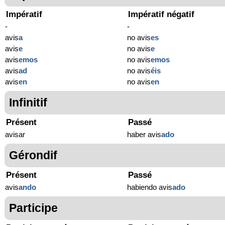
Impératif
Impératif négatif
-
-
avis
a
no avis
es
avis
e
no avis
e
avis
emos
no avis
emos
avis
ad
no avis
éis
avis
en
no avis
en
Infinitif
Présent
Passé
avisar
haber avis
ado
Gérondif
Présent
Passé
avis
ando
habiendo avis
ado
Participe