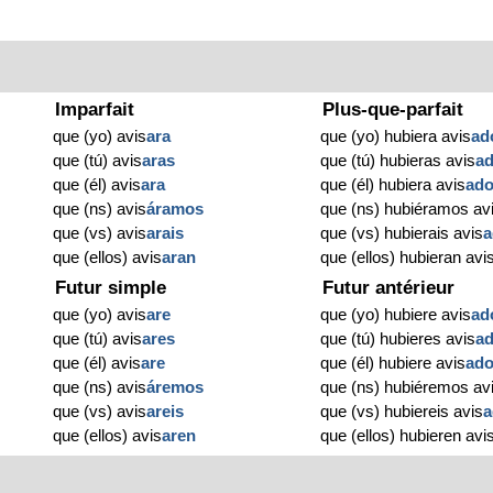
Imparfait
Plus-que-parfait
que (yo) avis
ara
que (yo) hubiera avis
ad
que (tú) avis
aras
que (tú) hubieras avis
a
que (él) avis
ara
que (él) hubiera avis
ad
que (ns) avis
áramos
que (ns) hubiéramos av
que (vs) avis
arais
que (vs) hubierais avis
a
que (ellos) avis
aran
que (ellos) hubieran avi
Futur simple
Futur antérieur
que (yo) avis
are
que (yo) hubiere avis
ad
que (tú) avis
ares
que (tú) hubieres avis
a
que (él) avis
are
que (él) hubiere avis
ad
o
que (ns) avis
áremos
que (ns) hubiéremos av
que (vs) avis
areis
que (vs) hubiereis avis
a
que (ellos) avis
aren
que (ellos) hubieren avi