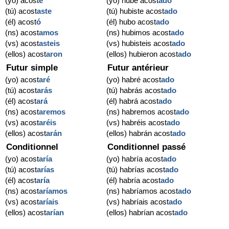
(yo) acost
é
(yo) hube acost
ado
(tú) acost
aste
(tú) hubiste acost
ado
(él) acost
ó
(él) hubo acost
ado
(ns) acost
amos
(ns) hubimos acost
ado
(vs) acost
asteis
(vs) hubisteis acost
ado
(ellos) acost
aron
(ellos) hubieron acost
ado
Futur simple
Futur antérieur
(yo) acost
aré
(yo) habré acost
ado
(tú) acost
arás
(tú) habrás acost
ado
(él) acost
ará
(él) habrá acost
ado
(ns) acost
aremos
(ns) habremos acost
ado
(vs) acost
aréis
(vs) habréis acost
ado
(ellos) acost
arán
(ellos) habrán acost
ado
Conditionnel
Conditionnel passé
(yo) acost
aría
(yo) habría acost
ado
(tú) acost
arías
(tú) habrías acost
ado
(él) acost
aría
(él) habría acost
ado
(ns) acost
aríamos
(ns) habríamos acost
ado
(vs) acost
aríais
(vs) habríais acost
ado
(ellos) acost
arían
(ellos) habrían acost
ado