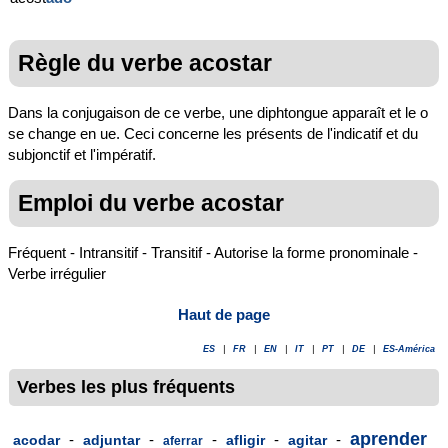
Règle du verbe acostar
Dans la conjugaison de ce verbe, une diphtongue apparaît et le o
se change en ue. Ceci concerne les présents de l'indicatif et du
subjonctif et l'impératif.
Emploi du verbe acostar
Fréquent - Intransitif - Transitif - Autorise la forme pronominale -
Verbe irrégulier
Haut de page
ES
|
FR
|
EN
|
IT
|
PT
|
DE
|
ES-América
Verbes les plus fréquents
aprender
-
-
-
-
-
acodar
adjuntar
afligir
agitar
aferrar