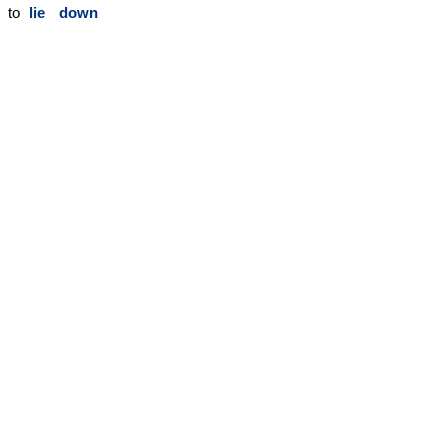
to
lie
down