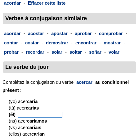
acordar
-
Effacer cette liste
Verbes à conjugaison similaire
acordar
-
acostar
-
apostar
-
aprobar
-
comprobar
-
contar
-
costar
-
demostrar
-
encontrar
-
mostrar
-
probar
-
recordar
-
solar
-
soltar
-
soñar
-
volar
Le verbe du jour
Complétez la conjugaison du verbe
acercar
au conditionnel
présent
:
(yo) acer
caría
(tú) acer
carías
(él)
(ns) acer
caríamos
(vs) acer
caríais
(ellos) acer
carían