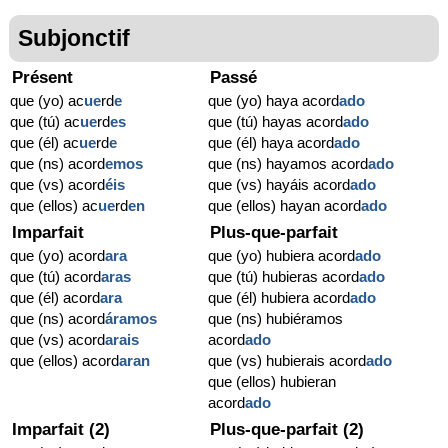
Subjonctif
Présent
Passé
que (yo) ac
ue
rd
e
que (yo) haya acord
ado
que (tú) ac
ue
rd
es
que (tú) hayas acord
ado
que (él) ac
ue
rd
e
que (él) haya acord
ado
que (ns) acord
emos
que (ns) hayamos acord
ado
que (vs) acord
éis
que (vs) hayáis acord
ado
que (ellos) ac
ue
rd
en
que (ellos) hayan acord
ado
Imparfait
Plus-que-parfait
que (yo) acord
ara
que (yo) hubiera acord
ado
que (tú) acord
aras
que (tú) hubieras acord
ado
que (él) acord
ara
que (él) hubiera acord
ado
que (ns) acord
áramos
que (ns) hubiéramos
que (vs) acord
arais
acord
ado
que (ellos) acord
aran
que (vs) hubierais acord
ado
que (ellos) hubieran
acord
ado
Imparfait (2)
Plus-que-parfait (2)