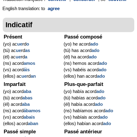
English translation: to
agree
Indicatif
Présent
Passé composé
(yo) ac
ue
rd
o
(yo) he acord
ado
(tú) ac
ue
rd
as
(tú) has acord
ado
(él) ac
ue
rd
a
(él) ha acord
ado
(ns) acord
amos
(ns) hemos acord
ado
(vs) acord
áis
(vs) habéis acord
ado
(ellos) ac
ue
rd
an
(ellos) han acord
ado
Imparfait
Plus-que-parfait
(yo) acord
aba
(yo) había acord
ado
(tú) acord
abas
(tú) habías acord
ado
(él) acord
aba
(él) había acord
ado
(ns) acord
ábamos
(ns) habíamos acord
ado
(vs) acord
abais
(vs) habíais acord
ado
(ellos) acord
aban
(ellos) habían acord
ado
Passé simple
Passé antérieur