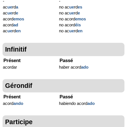
-
-
ac
ue
rd
a
no ac
ue
rd
es
ac
ue
rd
e
no ac
ue
rd
e
acord
emos
no acord
emos
acord
ad
no acord
éis
ac
ue
rd
en
no ac
ue
rd
en
Infinitif
Présent
Passé
acordar
haber acord
ado
Gérondif
Présent
Passé
acord
ando
habiendo acord
ado
Participe