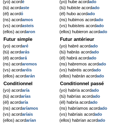
(yo) acord
é
(yo) hube acord
ado
(tú) acord
aste
(tú) hubiste acord
ado
(él) acord
ó
(él) hubo acord
ado
(ns) acord
amos
(ns) hubimos acord
ado
(vs) acord
asteis
(vs) hubisteis acord
ado
(ellos) acord
aron
(ellos) hubieron acord
ado
Futur simple
Futur antérieur
(yo) acord
aré
(yo) habré acord
ado
(tú) acord
arás
(tú) habrás acord
ado
(él) acord
ará
(él) habrá acord
ado
(ns) acord
aremos
(ns) habremos acord
ado
(vs) acord
aréis
(vs) habréis acord
ado
(ellos) acord
arán
(ellos) habrán acord
ado
Conditionnel
Conditionnel passé
(yo) acord
aría
(yo) habría acord
ado
(tú) acord
arías
(tú) habrías acord
ado
(él) acord
aría
(él) habría acord
ado
(ns) acord
aríamos
(ns) habríamos acord
ado
(vs) acord
aríais
(vs) habríais acord
ado
(ellos) acord
arían
(ellos) habrían acord
ado