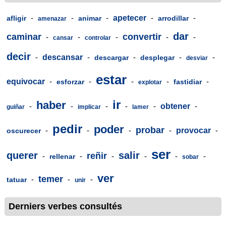
-
-
-
apetecer
-
-
afligir
animar
arrodillar
amenazar
dar
caminar
convertir
-
-
-
-
-
cansar
controlar
decir
-
descansar
-
-
-
-
descargar
desplegar
desviar
estar
equivocar
-
-
-
-
-
esforzar
fastidiar
explotar
ir
haber
-
-
-
-
-
obtener
-
guiñar
implicar
lamer
pedir
poder
probar
-
-
-
-
provocar
-
oscurecer
ser
querer
salir
reñir
-
-
-
-
-
-
rellenar
sobar
ver
temer
-
-
-
tatuar
unir
Derniers verbes consultés