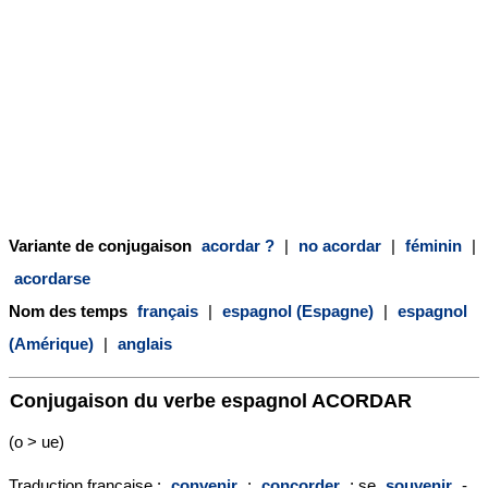
Variante de conjugaison
acordar ?
|
no acordar
|
féminin
|
acordarse
Nom des temps
français
|
espagnol (Espagne)
|
espagnol
(Amérique)
|
anglais
Conjugaison du verbe espagnol
ACORDAR
(o > ue)
Traduction française :
convenir
;
concorder
; se
souvenir
-