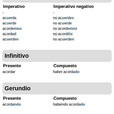
Imperativo
Imperativo negativo
-
-
ac
ue
rd
a
no ac
ue
rd
es
ac
ue
rd
e
no ac
ue
rd
e
acord
emos
no acord
emos
acord
ad
no acord
éis
ac
ue
rd
en
no ac
ue
rd
en
Infinitivo
Presente
Compuesto
acordar
haber acord
ado
Gerundio
Presente
Compuesto
acord
ando
habiendo acord
ado