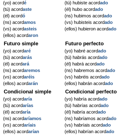
(yo) acord
é
(tú) hubiste acord
ado
(tú) acord
aste
(él) hubo acord
ado
(él) acord
ó
(ns) hubimos acord
ado
(ns) acord
amos
(vs) hubisteis acord
ado
(vs) acord
asteis
(ellos) hubieron acord
ado
(ellos) acord
aron
Futuro simple
Futuro perfecto
(yo) acord
aré
(yo) habré acord
ado
(tú) acord
arás
(tú) habrás acord
ado
(él) acord
ará
(él) habrá acord
ado
(ns) acord
aremos
(ns) habremos acord
ado
(vs) acord
aréis
(vs) habréis acord
ado
(ellos) acord
arán
(ellos) habrán acord
ado
Condicional simple
Condicional perfecto
(yo) acord
aría
(yo) habría acord
ado
(tú) acord
arías
(tú) habrías acord
ado
(él) acord
aría
(él) habría acord
ado
(ns) acord
aríamos
(ns) habríamos acord
ado
(vs) acord
aríais
(vs) habríais acord
ado
(ellos) acord
arían
(ellos) habrían acord
ado