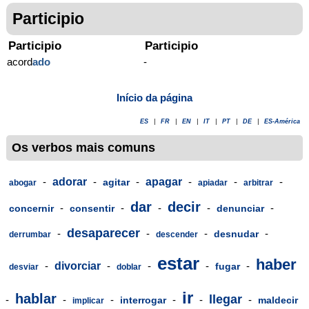
Participio
Participio
Participio
acord
ado
-
Início da página
ES
|
FR
|
EN
|
IT
|
PT
|
DE
|
ES-América
Os verbos mais comuns
-
adorar
-
-
apagar
-
-
-
agitar
abogar
apiadar
arbitrar
dar
decir
-
-
-
-
-
concernir
consentir
denunciar
desaparecer
-
-
-
-
desnudar
derrumbar
descender
estar
haber
-
divorciar
-
-
-
-
fugar
desviar
doblar
ir
hablar
llegar
-
-
-
-
-
-
interrogar
maldecir
implicar