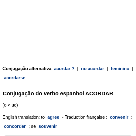
Conjugação alternativa
acordar ?
|
no acordar
|
feminino
|
acordarse
Conjugação do verbo espanhol
ACORDAR
(o > ue)
English translation: to
agree
- Traduction française :
convenir
;
concorder
; se
souvenir