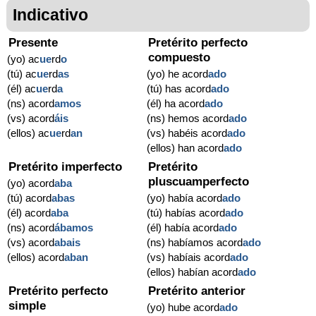
Indicativo
Presente
Pretérito perfecto
compuesto
(yo) ac
ue
rd
o
(tú) ac
ue
rd
as
(yo) he acord
ado
(él) ac
ue
rd
a
(tú) has acord
ado
(ns) acord
amos
(él) ha acord
ado
(vs) acord
áis
(ns) hemos acord
ado
(ellos) ac
ue
rd
an
(vs) habéis acord
ado
(ellos) han acord
ado
Pretérito imperfecto
Pretérito
pluscuamperfecto
(yo) acord
aba
(tú) acord
abas
(yo) había acord
ado
(él) acord
aba
(tú) habías acord
ado
(ns) acord
ábamos
(él) había acord
ado
(vs) acord
abais
(ns) habíamos acord
ado
(ellos) acord
aban
(vs) habíais acord
ado
(ellos) habían acord
ado
Pretérito perfecto
Pretérito anterior
simple
(yo) hube acord
ado