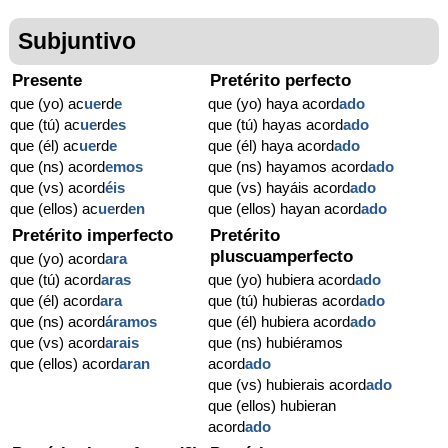
Subjuntivo
Presente
Pretérito perfecto
que (yo) ac
ue
rd
e
que (yo) haya acord
ado
que (tú) ac
ue
rd
es
que (tú) hayas acord
ado
que (él) ac
ue
rd
e
que (él) haya acord
ado
que (ns) acord
emos
que (ns) hayamos acord
ado
que (vs) acord
éis
que (vs) hayáis acord
ado
que (ellos) ac
ue
rd
en
que (ellos) hayan acord
ado
Pretérito imperfecto
Pretérito
pluscuamperfecto
que (yo) acord
ara
que (tú) acord
aras
que (yo) hubiera acord
ado
que (él) acord
ara
que (tú) hubieras acord
ado
que (ns) acord
áramos
que (él) hubiera acord
ado
que (vs) acord
arais
que (ns) hubiéramos
que (ellos) acord
aran
acord
ado
que (vs) hubierais acord
ado
que (ellos) hubieran
acord
ado