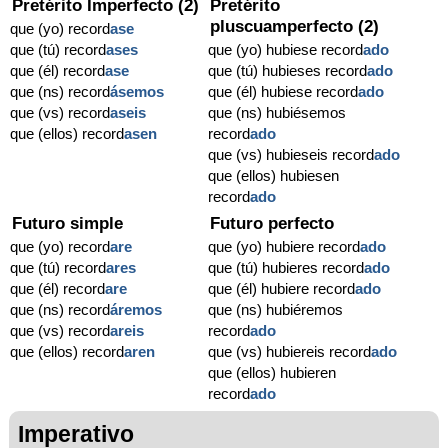
Pretérito Imperfecto (2)
Pretérito
pluscuamperfecto (2)
que (yo) record
ase
que (tú) record
ases
que (yo) hubiese record
ado
que (él) record
ase
que (tú) hubieses record
ado
que (ns) record
ásemos
que (él) hubiese record
ado
que (vs) record
aseis
que (ns) hubiésemos
que (ellos) record
asen
record
ado
que (vs) hubieseis record
ado
que (ellos) hubiesen
record
ado
Futuro simple
Futuro perfecto
que (yo) record
are
que (yo) hubiere record
ado
que (tú) record
ares
que (tú) hubieres record
ado
que (él) record
are
que (él) hubiere record
ado
que (ns) record
áremos
que (ns) hubiéremos
que (vs) record
areis
record
ado
que (ellos) record
aren
que (vs) hubiereis record
ado
que (ellos) hubieren
record
ado
Imperativo