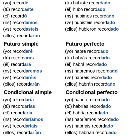
(yo) record
é
(tú) hubiste record
ado
(tú) record
aste
(él) hubo record
ado
(él) record
ó
(ns) hubimos record
ado
(ns) record
amos
(vs) hubisteis record
ado
(vs) record
asteis
(ellos) hubieron record
ado
(ellos) record
aron
Futuro simple
Futuro perfecto
(yo) record
aré
(yo) habré record
ado
(tú) record
arás
(tú) habrás record
ado
(él) record
ará
(él) habrá record
ado
(ns) record
aremos
(ns) habremos record
ado
(vs) record
aréis
(vs) habréis record
ado
(ellos) record
arán
(ellos) habrán record
ado
Condicional simple
Condicional perfecto
(yo) record
aría
(yo) habría record
ado
(tú) record
arías
(tú) habrías record
ado
(él) record
aría
(él) habría record
ado
(ns) record
aríamos
(ns) habríamos record
ado
(vs) record
aríais
(vs) habríais record
ado
(ellos) record
arían
(ellos) habrían record
ado