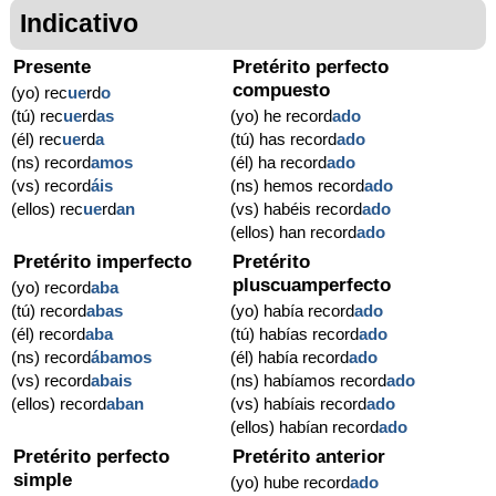
Indicativo
Presente
Pretérito perfecto
compuesto
(yo) rec
ue
rd
o
(tú) rec
ue
rd
as
(yo) he record
ado
(él) rec
ue
rd
a
(tú) has record
ado
(ns) record
amos
(él) ha record
ado
(vs) record
áis
(ns) hemos record
ado
(ellos) rec
ue
rd
an
(vs) habéis record
ado
(ellos) han record
ado
Pretérito imperfecto
Pretérito
pluscuamperfecto
(yo) record
aba
(tú) record
abas
(yo) había record
ado
(él) record
aba
(tú) habías record
ado
(ns) record
ábamos
(él) había record
ado
(vs) record
abais
(ns) habíamos record
ado
(ellos) record
aban
(vs) habíais record
ado
(ellos) habían record
ado
Pretérito perfecto
Pretérito anterior
simple
(yo) hube record
ado