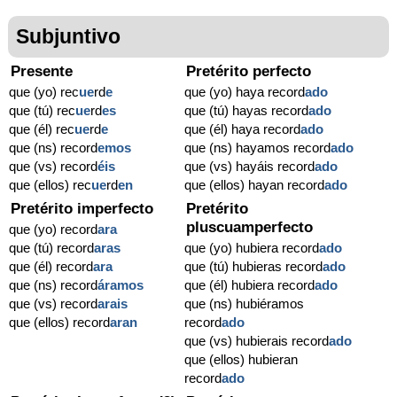
Subjuntivo
Presente
Pretérito perfecto
que (yo) rec
ue
rd
e
que (yo) haya record
ado
que (tú) rec
ue
rd
es
que (tú) hayas record
ado
que (él) rec
ue
rd
e
que (él) haya record
ado
que (ns) record
emos
que (ns) hayamos record
ado
que (vs) record
éis
que (vs) hayáis record
ado
que (ellos) rec
ue
rd
en
que (ellos) hayan record
ado
Pretérito imperfecto
Pretérito
pluscuamperfecto
que (yo) record
ara
que (tú) record
aras
que (yo) hubiera record
ado
que (él) record
ara
que (tú) hubieras record
ado
que (ns) record
áramos
que (él) hubiera record
ado
que (vs) record
arais
que (ns) hubiéramos
que (ellos) record
aran
record
ado
que (vs) hubierais record
ado
que (ellos) hubieran
record
ado