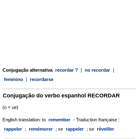
Conjugação alternativa
recordar ?
|
no recordar
|
feminino
|
recordarse
Conjugação do verbo espanhol
RECORDAR
(o > ue)
English translation: to
remember
- Traduction française :
rappeler
;
remémorer
; se
rappeler
; se
réveiller