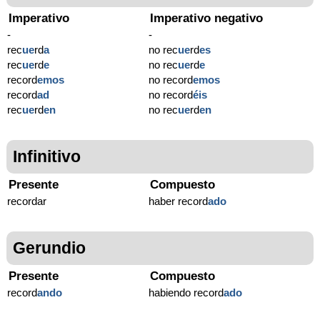
Imperativo
Imperativo negativo
-
-
rec
ue
rd
a
no rec
ue
rd
es
rec
ue
rd
e
no rec
ue
rd
e
record
emos
no record
emos
record
ad
no record
éis
rec
ue
rd
en
no rec
ue
rd
en
Infinitivo
Presente
Compuesto
recordar
haber record
ado
Gerundio
Presente
Compuesto
record
ando
habiendo record
ado