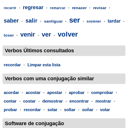
regresar
-
-
-
-
-
renacer
revisar
recurrir
remarcar
ser
saber
salir
-
-
-
-
-
tardar
-
santiguar
sostener
volver
venir
ver
-
-
-
toser
Verbos Últimos consultados
recordar
-
Limpar esta lista
Verbos com uma conjugação similar
acordar
-
acostar
-
apostar
-
aprobar
-
comprobar
-
contar
-
costar
-
demostrar
-
encontrar
-
mostrar
-
probar
-
recordar
-
solar
-
soltar
-
soñar
-
volar
Software de conjugação