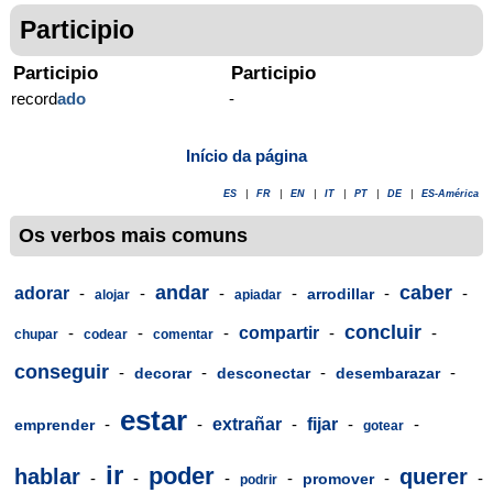
Participio
Participio
Participio
record
ado
-
Início da página
ES
|
FR
|
EN
|
IT
|
PT
|
DE
|
ES-América
Os verbos mais comuns
andar
caber
adorar
-
-
-
-
-
-
arrodillar
alojar
apiadar
concluir
-
-
-
compartir
-
-
chupar
codear
comentar
conseguir
-
-
-
-
decorar
desconectar
desembarazar
estar
-
-
extrañar
-
fijar
-
-
emprender
gotear
ir
poder
hablar
querer
-
-
-
-
-
-
promover
podrir