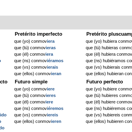
Pretérito imperfecto
Pretérito pluscuam
que (yo) conmov
iera
que (yo) hubiera conmo
que (tú) conmov
ieras
que (tú) hubieras conm
que (él) conmov
iera
que (él) hubiera conmo
o
que (ns) conmov
iéramos
que (ns) hubiéramos c
que (vs) conmov
ierais
que (vs) hubierais con
que (ellos) conmov
ieran
que (ellos) hubieran c
cto
Futuro simple
Futuro perfecto
que (yo) conmov
iere
que (yo) hubiere conmo
que (tú) conmov
ieres
que (tú) hubieres conm
que (él) conmov
iere
que (él) hubiere conmo
que (ns) conmov
iéremos
que (ns) hubiéremos c
v
ido
que (vs) conmov
iereis
que (vs) hubiereis con
o
que (ellos) conmov
ieren
que (ellos) hubieren c
ido