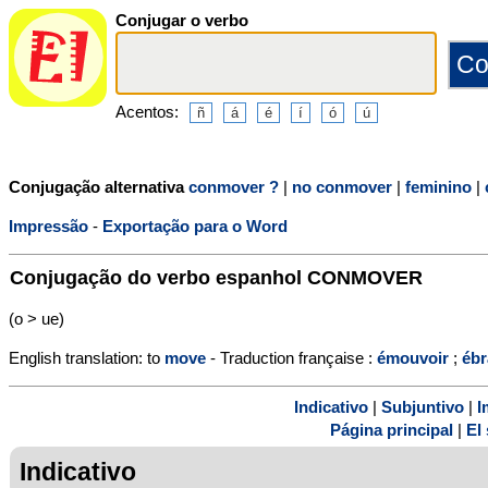
Conjugar o verbo
Acentos:
Conjugação alternativa
conmover ?
|
no conmover
|
feminino
|
Impressão
-
Exportação para o Word
Conjugação do verbo espanhol
CONMOVER
(o > ue)
English translation: to
move
- Traduction française :
émouvoir
;
ébr
Indicativo
|
Subjuntivo
|
I
Página principal
|
El 
Indicativo