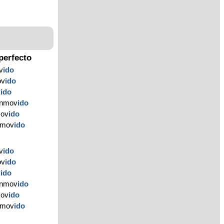
perfecto
v
ido
ov
ido
v
ido
onmov
ido
mov
ido
onmov
ido
v
ido
ov
ido
v
ido
onmov
ido
mov
ido
onmov
ido