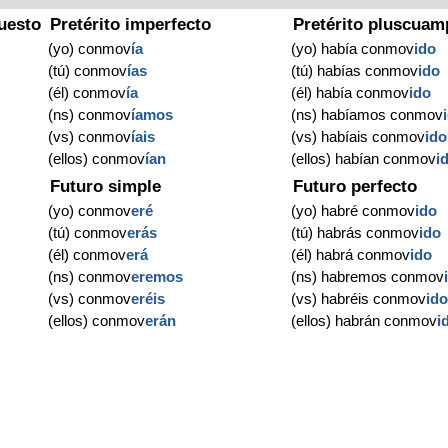
uesto
Pretérito imperfecto
Pretérito pluscuam
(yo) conmov
ía
(yo) había conmov
ido
(tú) conmov
ías
(tú) habías conmov
ido
(él) conmov
ía
(él) había conmov
ido
(ns) conmov
íamos
(ns) habíamos conmov
(vs) conmov
íais
(vs) habíais conmov
ido
(ellos) conmov
ían
(ellos) habían conmov
i
Futuro simple
Futuro perfecto
(yo) conmov
eré
(yo) habré conmov
ido
(tú) conmov
erás
(tú) habrás conmov
ido
(él) conmov
erá
(él) habrá conmov
ido
(ns) conmov
eremos
(ns) habremos conmov
(vs) conmov
eréis
(vs) habréis conmov
id
(ellos) conmov
erán
(ellos) habrán conmov
i