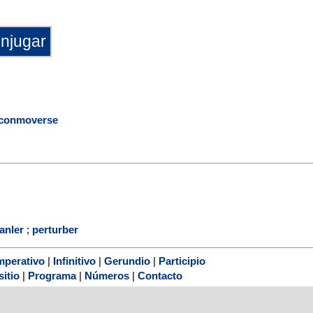
conmoverse
anler
;
perturber
mperativo
|
Infinitivo
|
Gerundio
|
Participio
sitio
|
Programa
|
Números
|
Contacto