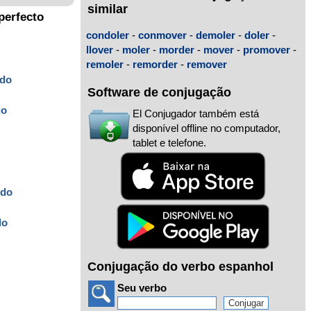
similar
perfecto
condoler
-
conmover
-
demoler
-
doler
-
llover
-
moler
-
morder
-
mover
-
promover
-
remoler
-
remorder
-
remover
ido
Software de conjugação
do
El Conjugador também está
disponível offline no computador,
tablet e telefone.
ido
o
do
Conjugação do verbo espanhol
Seu verbo