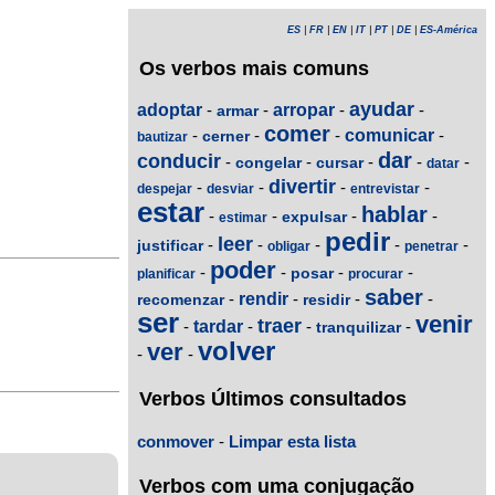
ES
|
FR
|
EN
|
IT
|
PT
|
DE
|
ES-América
Os verbos mais comuns
ayudar
adoptar
-
-
arropar
-
-
armar
comer
-
-
-
comunicar
-
cerner
bautizar
dar
conducir
-
-
-
-
-
congelar
cursar
datar
divertir
-
-
-
-
despejar
desviar
entrevistar
estar
hablar
-
-
-
-
expulsar
estimar
pedir
leer
-
-
-
-
-
justificar
obligar
penetrar
poder
-
-
-
-
posar
planificar
procurar
saber
-
rendir
-
-
-
recomenzar
residir
ser
venir
traer
-
tardar
-
-
-
tranquilizar
volver
ver
-
-
Verbos Últimos consultados
conmover
-
Limpar esta lista
Verbos com uma conjugação