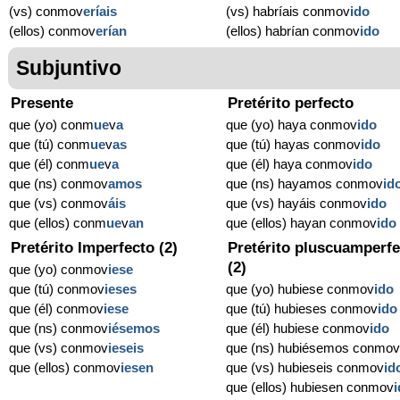
(vs) conmov
eríais
(vs) habríais conmov
ido
(ellos) conmov
erían
(ellos) habrían conmov
ido
Subjuntivo
Presente
Pretérito perfecto
que (yo) conm
ue
v
a
que (yo) haya conmov
ido
que (tú) conm
ue
v
as
que (tú) hayas conmov
ido
que (él) conm
ue
v
a
que (él) haya conmov
ido
que (ns) conmov
amos
que (ns) hayamos conmov
id
que (vs) conmov
áis
que (vs) hayáis conmov
ido
que (ellos) conm
ue
v
an
que (ellos) hayan conmov
ido
Pretérito Imperfecto (2)
Pretérito pluscuamperfe
(2)
que (yo) conmov
iese
que (tú) conmov
ieses
que (yo) hubiese conmov
ido
que (él) conmov
iese
que (tú) hubieses conmov
ido
que (ns) conmov
iésemos
que (él) hubiese conmov
ido
que (vs) conmov
ieseis
que (ns) hubiésemos conmo
que (ellos) conmov
iesen
que (vs) hubieseis conmov
id
que (ellos) hubiesen conmov