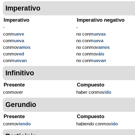
Imperativo
Imperativo
Imperativo negativo
-
-
conm
ue
v
e
no conm
ue
v
as
conm
ue
v
a
no conm
ue
v
a
conmov
amos
no conmov
amos
conmov
ed
no conmov
áis
conm
ue
v
an
no conm
ue
v
an
Infinitivo
Presente
Compuesto
conmover
haber conmov
ido
Gerundio
Presente
Compuesto
conmov
iendo
habiendo conmov
ido