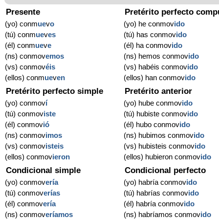
Presente
Pretérito perfecto comp
(yo) conm
ue
v
o
(yo) he conmov
ido
(tú) conm
ue
v
es
(tú) has conmov
ido
(él) conm
ue
v
e
(él) ha conmov
ido
(ns) conmov
emos
(ns) hemos conmov
ido
(vs) conmov
éis
(vs) habéis conmov
ido
(ellos) conm
ue
v
en
(ellos) han conmov
ido
Pretérito perfecto simple
Pretérito anterior
(yo) conmov
í
(yo) hube conmov
ido
(tú) conmov
iste
(tú) hubiste conmov
ido
(él) conmov
ió
(él) hubo conmov
ido
(ns) conmov
imos
(ns) hubimos conmov
ido
(vs) conmov
isteis
(vs) hubisteis conmov
ido
(ellos) conmov
ieron
(ellos) hubieron conmov
ido
Condicional simple
Condicional perfecto
(yo) conmov
ería
(yo) habría conmov
ido
(tú) conmov
erías
(tú) habrías conmov
ido
(él) conmov
ería
(él) habría conmov
ido
(ns) conmov
eríamos
(ns) habríamos conmov
ido