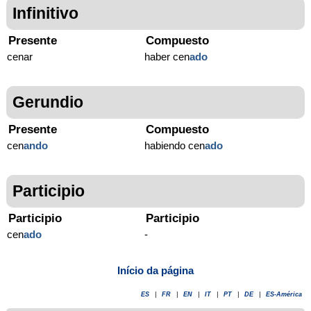
Infinitivo
Presente
Compuesto
cenar
haber cen
ado
Gerundio
Presente
Compuesto
cen
ando
habiendo cen
ado
Participio
Participio
Participio
cen
ado
-
Início da página
ES
|
FR
|
EN
|
IT
|
PT
|
DE
|
ES-América