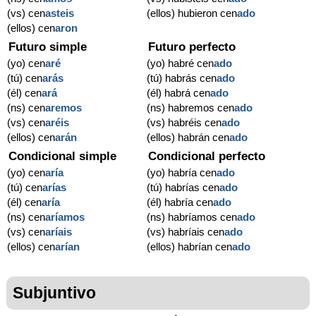
(vs) cen
asteis
(ellos) hubieron cen
ado
(ellos) cen
aron
Futuro simple
Futuro perfecto
(yo) cen
aré
(yo) habré cen
ado
(tú) cen
arás
(tú) habrás cen
ado
(él) cen
ará
(él) habrá cen
ado
(ns) cen
aremos
(ns) habremos cen
ado
(vs) cen
aréis
(vs) habréis cen
ado
(ellos) cen
arán
(ellos) habrán cen
ado
Condicional simple
Condicional perfecto
(yo) cen
aría
(yo) habría cen
ado
(tú) cen
arías
(tú) habrías cen
ado
(él) cen
aría
(él) habría cen
ado
(ns) cen
aríamos
(ns) habríamos cen
ado
(vs) cen
aríais
(vs) habríais cen
ado
(ellos) cen
arían
(ellos) habrían cen
ado
Subjuntivo