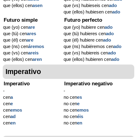
que (ellos) cen
asen
que (vs) hubieseis cen
ado
que (ellos) hubiesen cen
ado
Futuro simple
Futuro perfecto
que (yo) cen
are
que (yo) hubiere cen
ado
que (tú) cen
ares
que (tú) hubieres cen
ado
que (él) cen
are
que (él) hubiere cen
ado
que (ns) cen
áremos
que (ns) hubiéremos cen
ado
que (vs) cen
areis
que (vs) hubiereis cen
ado
que (ellos) cen
aren
que (ellos) hubieren cen
ado
Imperativo
Imperativo
Imperativo negativo
-
-
cen
a
no cen
es
cen
e
no cen
e
cen
emos
no cen
emos
cen
ad
no cen
éis
cen
en
no cen
en