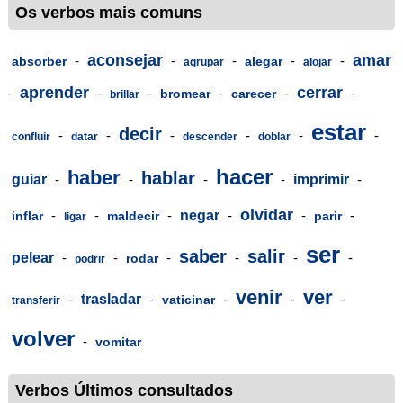
Os verbos mais comuns
aconsejar
amar
-
-
-
-
-
absorber
alegar
agrupar
alojar
aprender
cerrar
-
-
-
-
-
-
bromear
carecer
brillar
estar
decir
-
-
-
-
-
-
confluir
datar
descender
doblar
hacer
haber
hablar
guiar
-
-
-
-
imprimir
-
olvidar
-
-
-
negar
-
-
-
inflar
maldecir
parir
ligar
ser
saber
salir
pelear
-
-
-
-
-
-
rodar
podrir
venir
ver
-
trasladar
-
-
-
-
vaticinar
transferir
volver
-
vomitar
Verbos Últimos consultados