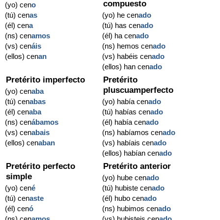
compuesto
(yo) cen
o
(tú) cen
as
(yo) he cen
ado
(él) cen
a
(tú) has cen
ado
(ns) cen
amos
(él) ha cen
ado
(vs) cen
áis
(ns) hemos cen
ado
(ellos) cen
an
(vs) habéis cen
ado
(ellos) han cen
ado
Pretérito imperfecto
Pretérito
pluscuamperfecto
(yo) cen
aba
(tú) cen
abas
(yo) había cen
ado
(él) cen
aba
(tú) habías cen
ado
(ns) cen
ábamos
(él) había cen
ado
(vs) cen
abais
(ns) habíamos cen
ado
(ellos) cen
aban
(vs) habíais cen
ado
(ellos) habían cen
ado
Pretérito perfecto
Pretérito anterior
simple
(yo) hube cen
ado
(yo) cen
é
(tú) hubiste cen
ado
(tú) cen
aste
(él) hubo cen
ado
(él) cen
ó
(ns) hubimos cen
ado
(ns) cen
amos
(vs) hubisteis cen
ado