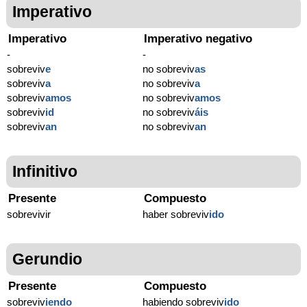
Imperativo
Imperativo
Imperativo negativo
-
-
sobreviv
e
no sobreviv
as
sobreviv
a
no sobreviv
a
sobreviv
amos
no sobreviv
amos
sobreviv
id
no sobreviv
áis
sobreviv
an
no sobreviv
an
Infinitivo
Presente
Compuesto
sobrevivir
haber sobreviv
ido
Gerundio
Presente
Compuesto
sobreviv
iendo
habiendo sobreviv
ido