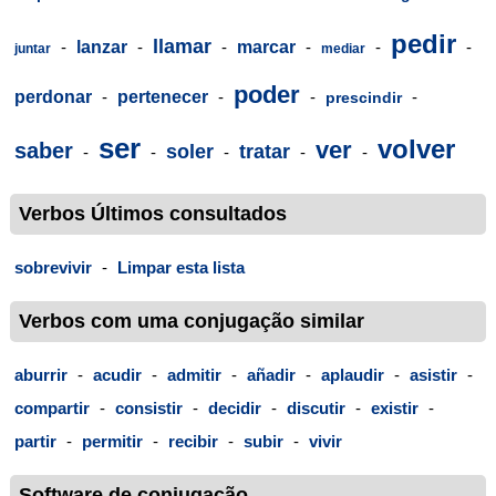
pedir
llamar
-
lanzar
-
-
marcar
-
-
-
juntar
mediar
poder
perdonar
-
pertenecer
-
-
-
prescindir
ser
volver
ver
saber
soler
tratar
-
-
-
-
-
Verbos Últimos consultados
sobrevivir
-
Limpar esta lista
Verbos com uma conjugação similar
aburrir
-
acudir
-
admitir
-
añadir
-
aplaudir
-
asistir
-
compartir
-
consistir
-
decidir
-
discutir
-
existir
-
partir
-
permitir
-
recibir
-
subir
-
vivir
Software de conjugação