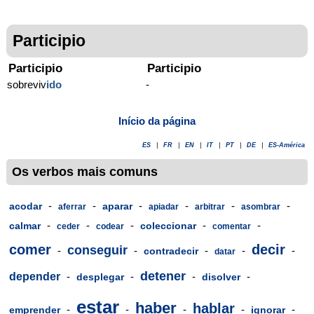
Participio
Participio
Participio
sobreviv
ido
-
Início da página
ES
|
FR
|
EN
|
IT
|
PT
|
DE
|
ES-América
Os verbos mais comuns
-
-
-
-
-
-
acodar
aparar
aferrar
apiadar
arbitrar
asombrar
-
-
-
-
-
calmar
coleccionar
ceder
codear
comentar
comer
decir
conseguir
-
-
-
-
-
contradecir
datar
detener
depender
-
-
-
-
desplegar
disolver
estar
haber
hablar
-
-
-
-
-
emprender
ignorar