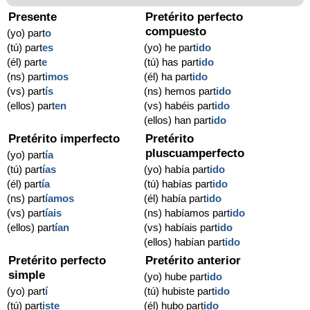
Presente
Pretérito perfecto
compuesto
(yo) part
o
(tú) part
es
(yo) he part
ido
(él) part
e
(tú) has part
ido
(ns) part
imos
(él) ha part
ido
(vs) part
ís
(ns) hemos part
ido
(ellos) part
en
(vs) habéis part
ido
(ellos) han part
ido
Pretérito imperfecto
Pretérito
pluscuamperfecto
(yo) part
ía
(tú) part
ías
(yo) había part
ido
(él) part
ía
(tú) habías part
ido
(ns) part
íamos
(él) había part
ido
(vs) part
íais
(ns) habíamos part
ido
(ellos) part
ían
(vs) habíais part
ido
(ellos) habían part
ido
Pretérito perfecto
Pretérito anterior
simple
(yo) hube part
ido
(yo) part
í
(tú) hubiste part
ido
(tú) part
iste
(él) hubo part
ido