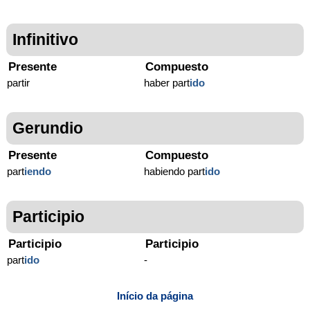
Infinitivo
Presente
Compuesto
partir
haber part
ido
Gerundio
Presente
Compuesto
part
iendo
habiendo part
ido
Participio
Participio
Participio
part
ido
-
Início da página