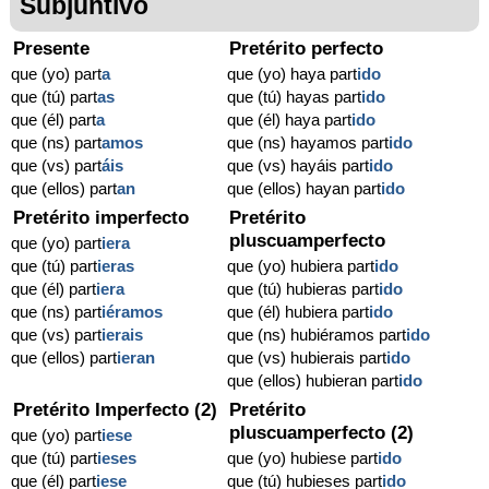
Subjuntivo
Presente
Pretérito perfecto
que (yo) part
a
que (yo) haya part
ido
que (tú) part
as
que (tú) hayas part
ido
que (él) part
a
que (él) haya part
ido
que (ns) part
amos
que (ns) hayamos part
ido
que (vs) part
áis
que (vs) hayáis part
ido
que (ellos) part
an
que (ellos) hayan part
ido
Pretérito imperfecto
Pretérito
pluscuamperfecto
que (yo) part
iera
que (tú) part
ieras
que (yo) hubiera part
ido
que (él) part
iera
que (tú) hubieras part
ido
que (ns) part
iéramos
que (él) hubiera part
ido
que (vs) part
ierais
que (ns) hubiéramos part
ido
que (ellos) part
ieran
que (vs) hubierais part
ido
que (ellos) hubieran part
ido
Pretérito Imperfecto (2)
Pretérito
pluscuamperfecto (2)
que (yo) part
iese
que (tú) part
ieses
que (yo) hubiese part
ido
que (él) part
iese
que (tú) hubieses part
ido