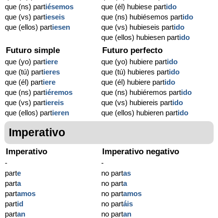
que (ns) part
iésemos
que (él) hubiese part
ido
que (vs) part
ieseis
que (ns) hubiésemos part
ido
que (ellos) part
iesen
que (vs) hubieseis part
ido
que (ellos) hubiesen part
ido
Futuro simple
Futuro perfecto
que (yo) part
iere
que (yo) hubiere part
ido
que (tú) part
ieres
que (tú) hubieres part
ido
que (él) part
iere
que (él) hubiere part
ido
que (ns) part
iéremos
que (ns) hubiéremos part
ido
que (vs) part
iereis
que (vs) hubiereis part
ido
que (ellos) part
ieren
que (ellos) hubieren part
ido
Imperativo
Imperativo
Imperativo negativo
-
-
part
e
no part
as
part
a
no part
a
part
amos
no part
amos
part
id
no part
áis
part
an
no part
an