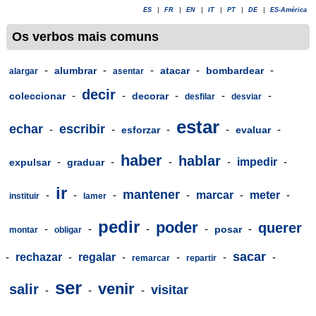
ES
|
FR
|
EN
|
IT
|
PT
|
DE
|
ES-América
Os verbos mais comuns
-
-
-
-
-
alumbrar
atacar
bombardear
alargar
asentar
decir
-
-
-
-
-
coleccionar
decorar
desfilar
desviar
estar
echar
escribir
-
-
-
-
-
esforzar
evaluar
haber
hablar
-
-
-
-
impedir
-
expulsar
graduar
ir
mantener
-
-
-
-
marcar
-
meter
-
instituir
lamer
pedir
poder
querer
-
-
-
-
-
posar
montar
obligar
sacar
-
rechazar
-
regalar
-
-
-
-
remarcar
repartir
ser
venir
salir
visitar
-
-
-