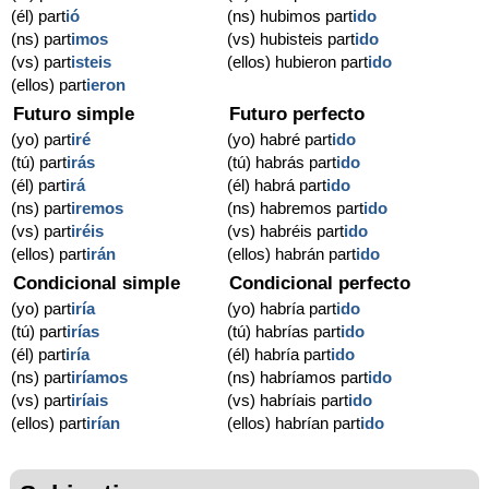
(él) part
ió
(ns) hubimos part
ido
(ns) part
imos
(vs) hubisteis part
ido
(vs) part
isteis
(ellos) hubieron part
ido
(ellos) part
ieron
Futuro simple
Futuro perfecto
(yo) part
iré
(yo) habré part
ido
(tú) part
irás
(tú) habrás part
ido
(él) part
irá
(él) habrá part
ido
(ns) part
iremos
(ns) habremos part
ido
(vs) part
iréis
(vs) habréis part
ido
(ellos) part
irán
(ellos) habrán part
ido
Condicional simple
Condicional perfecto
(yo) part
iría
(yo) habría part
ido
(tú) part
irías
(tú) habrías part
ido
(él) part
iría
(él) habría part
ido
(ns) part
iríamos
(ns) habríamos part
ido
(vs) part
iríais
(vs) habríais part
ido
(ellos) part
irían
(ellos) habrían part
ido