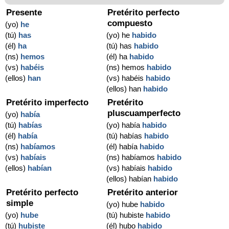
Presente
Pretérito perfecto
compuesto
(yo)
he
(tú)
has
(yo) he
habido
(él)
ha
(tú) has
habido
(ns)
hemos
(él) ha
habido
(vs)
habéis
(ns) hemos
habido
(ellos)
han
(vs) habéis
habido
(ellos) han
habido
Pretérito imperfecto
Pretérito
pluscuamperfecto
(yo)
había
(tú)
habías
(yo) había
habido
(él)
había
(tú) habías
habido
(ns)
habíamos
(él) había
habido
(vs)
habíais
(ns) habíamos
habido
(ellos)
habían
(vs) habíais
habido
(ellos) habían
habido
Pretérito perfecto
Pretérito anterior
simple
(yo) hube
habido
(yo)
hube
(tú) hubiste
habido
(tú)
hubiste
(él) hubo
habido