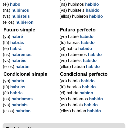
(él)
hubo
(ns) hubimos
habido
(ns)
hubimos
(vs) hubisteis
habido
(vs)
hubisteis
(ellos) hubieron
habido
(ellos)
hubieron
Futuro simple
Futuro perfecto
(yo)
habré
(yo) habré
habido
(tú)
habrás
(tú) habrás
habido
(él)
habrá
(él) habrá
habido
(ns)
habremos
(ns) habremos
habido
(vs)
habréis
(vs) habréis
habido
(ellos)
habrán
(ellos) habrán
habido
Condicional simple
Condicional perfecto
(yo)
habría
(yo) habría
habido
(tú)
habrías
(tú) habrías
habido
(él)
habría
(él) habría
habido
(ns)
habríamos
(ns) habríamos
habido
(vs)
habríais
(vs) habríais
habido
(ellos)
habrían
(ellos) habrían
habido