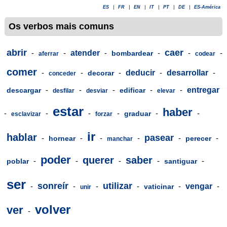
ES
|
FR
|
EN
|
IT
|
PT
|
DE
|
ES-América
Os verbos mais comuns
abrir
caer
-
-
atender
-
-
-
-
bombardear
aferrar
codear
comer
-
-
-
deducir
-
desarrollar
-
decorar
conceder
-
-
-
-
-
entregar
descargar
edificar
desfilar
desviar
elevar
estar
haber
-
-
-
-
-
-
graduar
esclavizar
forzar
ir
hablar
pasear
-
-
-
-
-
-
hornear
perecer
manchar
poder
querer
saber
-
-
-
-
-
poblar
santiguar
ser
sonreír
utilizar
-
-
-
-
-
vengar
-
vaticinar
unir
volver
ver
-