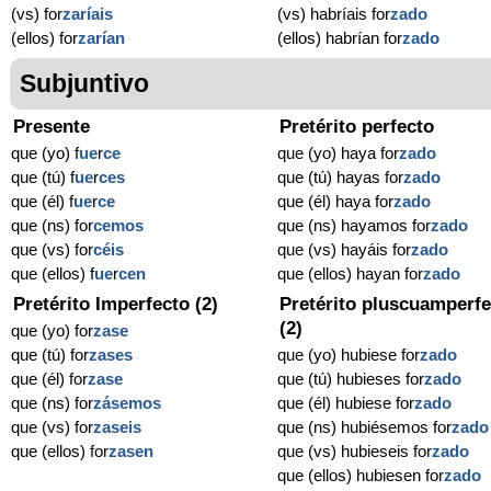
(vs) for
zaríais
(vs) habríais for
zado
(ellos) for
zarían
(ellos) habrían for
zado
Subjuntivo
Presente
Pretérito perfecto
que (yo) f
ue
r
ce
que (yo) haya for
zado
que (tú) f
ue
r
ces
que (tú) hayas for
zado
que (él) f
ue
r
ce
que (él) haya for
zado
que (ns) for
cemos
que (ns) hayamos for
zado
que (vs) for
céis
que (vs) hayáis for
zado
que (ellos) f
ue
r
cen
que (ellos) hayan for
zado
Pretérito Imperfecto (2)
Pretérito pluscuamperfe
(2)
que (yo) for
zase
que (tú) for
zases
que (yo) hubiese for
zado
que (él) for
zase
que (tú) hubieses for
zado
que (ns) for
zásemos
que (él) hubiese for
zado
que (vs) for
zaseis
que (ns) hubiésemos for
zado
que (ellos) for
zasen
que (vs) hubieseis for
zado
que (ellos) hubiesen for
zado