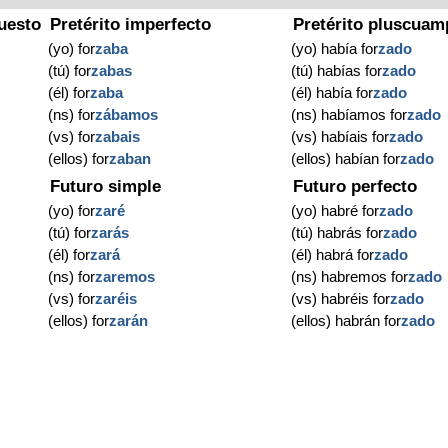
uesto
Pretérito imperfecto
Pretérito pluscuam
(yo) for
zaba
(yo) había for
zado
(tú) for
zabas
(tú) habías for
zado
(él) for
zaba
(él) había for
zado
(ns) for
zábamos
(ns) habíamos for
zado
(vs) for
zabais
(vs) habíais for
zado
(ellos) for
zaban
(ellos) habían for
zado
Futuro simple
Futuro perfecto
(yo) for
zaré
(yo) habré for
zado
(tú) for
zarás
(tú) habrás for
zado
(él) for
zará
(él) habrá for
zado
(ns) for
zaremos
(ns) habremos for
zado
(vs) for
zaréis
(vs) habréis for
zado
(ellos) for
zarán
(ellos) habrán for
zado