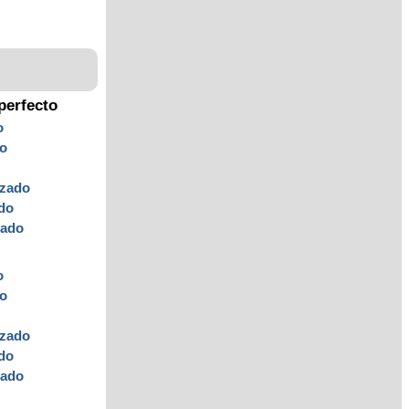
perfecto
o
o
zado
do
zado
o
o
zado
do
zado