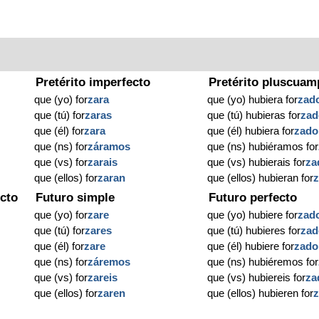
Pretérito imperfecto
Pretérito pluscuam
que (yo) for
zara
que (yo) hubiera for
zad
que (tú) for
zaras
que (tú) hubieras for
zad
que (él) for
zara
que (él) hubiera for
zado
que (ns) for
záramos
que (ns) hubiéramos for
que (vs) for
zarais
que (vs) hubierais for
za
que (ellos) for
zaran
que (ellos) hubieran for
cto
Futuro simple
Futuro perfecto
que (yo) for
zare
que (yo) hubiere for
zad
que (tú) for
zares
que (tú) hubieres for
zad
que (él) for
zare
que (él) hubiere for
zado
que (ns) for
záremos
que (ns) hubiéremos for
que (vs) for
zareis
que (vs) hubiereis for
za
que (ellos) for
zaren
que (ellos) hubieren for