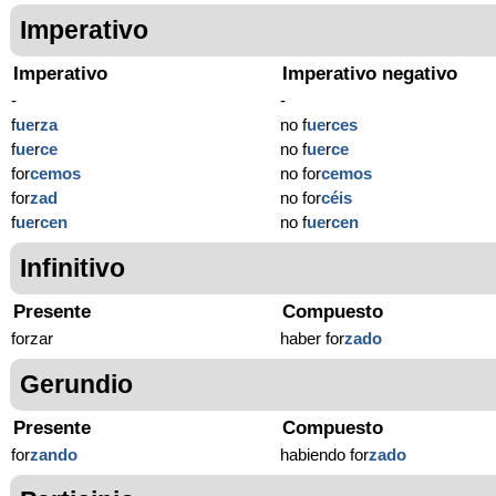
Imperativo
Imperativo
Imperativo negativo
-
-
f
ue
r
za
no f
ue
r
ces
f
ue
r
ce
no f
ue
r
ce
for
cemos
no for
cemos
for
zad
no for
céis
f
ue
r
cen
no f
ue
r
cen
Infinitivo
Presente
Compuesto
forzar
haber for
zado
Gerundio
Presente
Compuesto
for
zando
habiendo for
zado