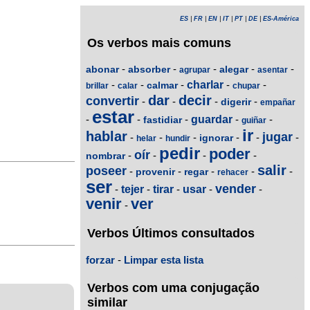
ES
|
FR
|
EN
|
IT
|
PT
|
DE
|
ES-América
Os verbos mais comuns
-
-
-
-
-
abonar
absorber
alegar
agrupar
asentar
-
-
-
charlar
-
-
calmar
brillar
calar
chupar
dar
decir
convertir
-
-
-
-
digerir
empañar
estar
-
-
-
guardar
-
-
fastidiar
guiñar
ir
hablar
jugar
-
-
-
-
-
-
ignorar
helar
hundir
pedir
poder
oír
-
-
-
-
nombrar
salir
poseer
-
-
-
-
-
provenir
regar
rehacer
ser
vender
-
tejer
-
tirar
-
usar
-
-
venir
ver
-
Verbos Últimos consultados
forzar
-
Limpar esta lista
Verbos com uma conjugação
similar