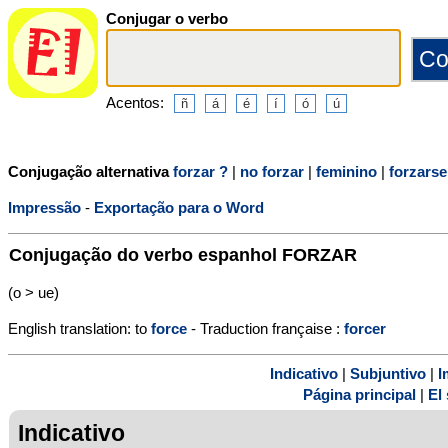
Conjugar o verbo
Acentos:
Conjugação alternativa
forzar ?
|
no forzar
|
feminino
|
forzarse
Impressão
-
Exportação para o Word
Conjugação do verbo espanhol
FORZAR
(o > ue)
English translation: to
force
- Traduction française :
forcer
Indicativo
|
Subjuntivo
|
I
Página principal
|
El 
Indicativo