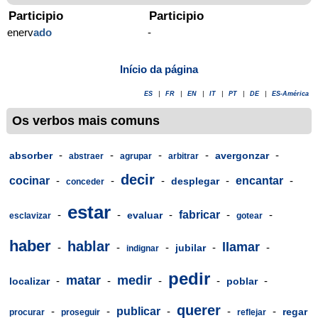
Participio
Participio
enerv
ado
-
Início da página
ES
|
FR
|
EN
|
IT
|
PT
|
DE
|
ES-América
Os verbos mais comuns
-
-
-
-
-
absorber
avergonzar
abstraer
agrupar
arbitrar
decir
cocinar
-
-
-
-
encantar
-
desplegar
conceder
estar
-
-
-
fabricar
-
-
evaluar
esclavizar
gotear
haber
hablar
llamar
-
-
-
-
-
jubilar
indignar
pedir
matar
medir
-
-
-
-
-
localizar
poblar
querer
-
-
publicar
-
-
-
regar
procurar
proseguir
reflejar