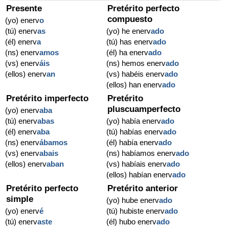
Presente
Pretérito perfecto
compuesto
(yo) enerv
o
(tú) enerv
as
(yo) he enerv
ado
(él) enerv
a
(tú) has enerv
ado
(ns) enerv
amos
(él) ha enerv
ado
(vs) enerv
áis
(ns) hemos enerv
ado
(ellos) enerv
an
(vs) habéis enerv
ado
(ellos) han enerv
ado
Pretérito imperfecto
Pretérito
pluscuamperfecto
(yo) enerv
aba
(tú) enerv
abas
(yo) había enerv
ado
(él) enerv
aba
(tú) habías enerv
ado
(ns) enerv
ábamos
(él) había enerv
ado
(vs) enerv
abais
(ns) habíamos enerv
ado
(ellos) enerv
aban
(vs) habíais enerv
ado
(ellos) habían enerv
ado
Pretérito perfecto
Pretérito anterior
simple
(yo) hube enerv
ado
(yo) enerv
é
(tú) hubiste enerv
ado
(tú) enerv
aste
(él) hubo enerv
ado