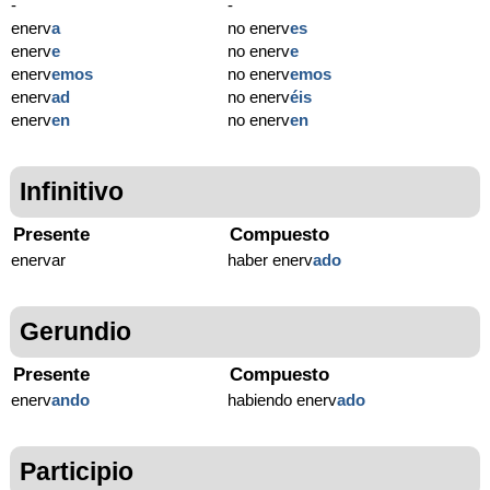
-
-
enerv
a
no enerv
es
enerv
e
no enerv
e
enerv
emos
no enerv
emos
enerv
ad
no enerv
éis
enerv
en
no enerv
en
Infinitivo
Presente
Compuesto
enervar
haber enerv
ado
Gerundio
Presente
Compuesto
enerv
ando
habiendo enerv
ado
Participio