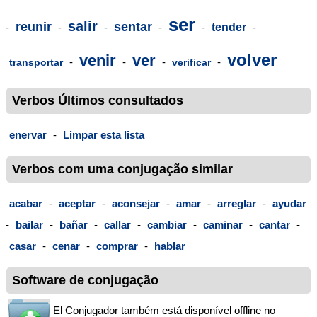
ser
salir
reunir
sentar
-
-
-
-
-
tender
-
volver
venir
ver
-
-
-
-
transportar
verificar
Verbos Últimos consultados
enervar
-
Limpar esta lista
Verbos com uma conjugação similar
acabar
-
aceptar
-
aconsejar
-
amar
-
arreglar
-
ayudar
-
bailar
-
bañar
-
callar
-
cambiar
-
caminar
-
cantar
-
casar
-
cenar
-
comprar
-
hablar
Software de conjugação
El Conjugador também está disponível offline no