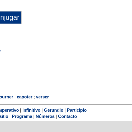
e
tourner
;
capoter
;
verser
mperativo
|
Infinitivo
|
Gerundio
|
Participio
sitio
|
Programa
|
Números
|
Contacto