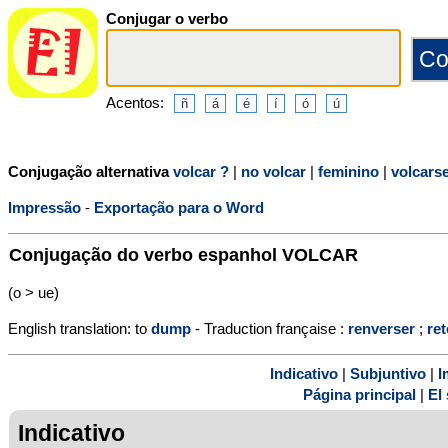
Conjugar o verbo
Acentos:
Conjugação alternativa
volcar ?
|
no volcar
|
feminino
|
volcars
Impressão
-
Exportação para o Word
Conjugação do verbo espanhol
VOLCAR
(o > ue)
English translation: to
dump
- Traduction française :
renverser
;
re
Indicativo
|
Subjuntivo
|
I
Página principal
|
El 
Indicativo