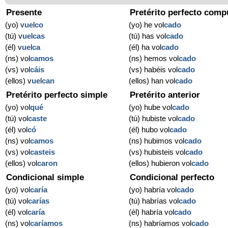
Presente
Pretérito perfecto comp
(yo) v
ue
l
co
(yo) he vol
cado
(tú) v
ue
l
cas
(tú) has vol
cado
(él) v
ue
l
ca
(él) ha vol
cado
(ns) vol
camos
(ns) hemos vol
cado
(vs) vol
cáis
(vs) habéis vol
cado
(ellos) v
ue
l
can
(ellos) han vol
cado
Pretérito perfecto simple
Pretérito anterior
(yo) vol
qué
(yo) hube vol
cado
(tú) vol
caste
(tú) hubiste vol
cado
(él) vol
có
(él) hubo vol
cado
(ns) vol
camos
(ns) hubimos vol
cado
(vs) vol
casteis
(vs) hubisteis vol
cado
(ellos) vol
caron
(ellos) hubieron vol
cado
Condicional simple
Condicional perfecto
(yo) vol
caría
(yo) habría vol
cado
(tú) vol
carías
(tú) habrías vol
cado
(él) vol
caría
(él) habría vol
cado
(ns) vol
caríamos
(ns) habríamos vol
cado