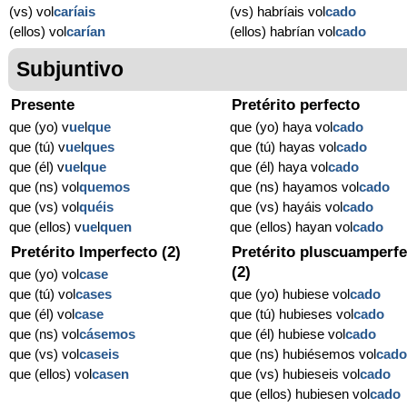
(vs) vol
caríais
(vs) habríais vol
cado
(ellos) vol
carían
(ellos) habrían vol
cado
Subjuntivo
Presente
Pretérito perfecto
que (yo) v
ue
l
que
que (yo) haya vol
cado
que (tú) v
ue
l
ques
que (tú) hayas vol
cado
que (él) v
ue
l
que
que (él) haya vol
cado
que (ns) vol
quemos
que (ns) hayamos vol
cado
que (vs) vol
quéis
que (vs) hayáis vol
cado
que (ellos) v
ue
l
quen
que (ellos) hayan vol
cado
Pretérito Imperfecto (2)
Pretérito pluscuamperfe
(2)
que (yo) vol
case
que (tú) vol
cases
que (yo) hubiese vol
cado
que (él) vol
case
que (tú) hubieses vol
cado
que (ns) vol
cásemos
que (él) hubiese vol
cado
que (vs) vol
caseis
que (ns) hubiésemos vol
cad
que (ellos) vol
casen
que (vs) hubieseis vol
cado
que (ellos) hubiesen vol
cado