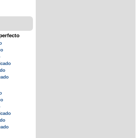
perfecto
o
do
o
l
cado
ado
cado
o
do
o
l
cado
ado
cado