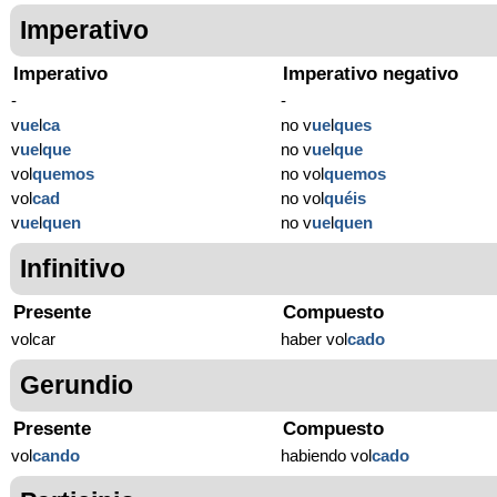
Imperativo
Imperativo
Imperativo negativo
-
-
v
ue
l
ca
no v
ue
l
ques
v
ue
l
que
no v
ue
l
que
vol
quemos
no vol
quemos
vol
cad
no vol
quéis
v
ue
l
quen
no v
ue
l
quen
Infinitivo
Presente
Compuesto
volcar
haber vol
cado
Gerundio
Presente
Compuesto
vol
cando
habiendo vol
cado