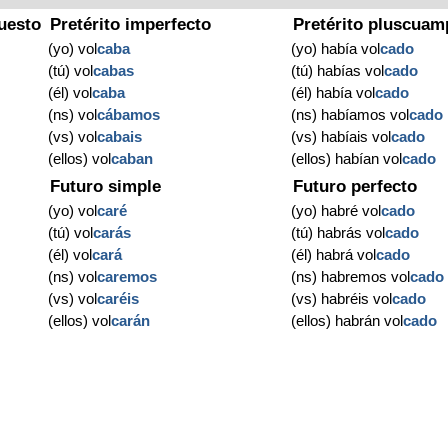
uesto
Pretérito imperfecto
Pretérito pluscuam
(yo) vol
caba
(yo) había vol
cado
(tú) vol
cabas
(tú) habías vol
cado
(él) vol
caba
(él) había vol
cado
(ns) vol
cábamos
(ns) habíamos vol
cado
(vs) vol
cabais
(vs) habíais vol
cado
(ellos) vol
caban
(ellos) habían vol
cado
Futuro simple
Futuro perfecto
(yo) vol
caré
(yo) habré vol
cado
(tú) vol
carás
(tú) habrás vol
cado
(él) vol
cará
(él) habrá vol
cado
(ns) vol
caremos
(ns) habremos vol
cado
(vs) vol
caréis
(vs) habréis vol
cado
(ellos) vol
carán
(ellos) habrán vol
cado