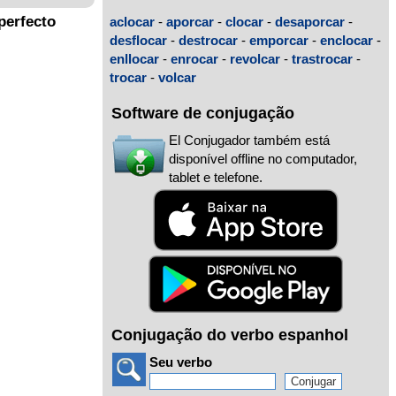
perfecto
aclocar
-
aporcar
-
clocar
-
desaporcar
-
desflocar
-
destrocar
-
emporcar
-
enclocar
-
enllocar
-
enrocar
-
revolcar
-
trastrocar
-
trocar
-
volcar
Software de conjugação
El Conjugador também está
disponível offline no computador,
tablet e telefone.
Conjugação do verbo espanhol
Seu verbo