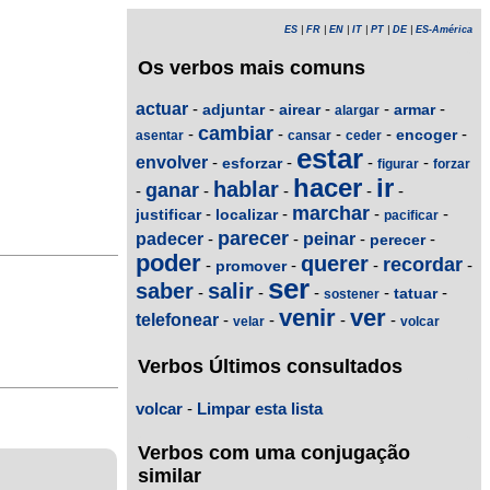
ES
|
FR
|
EN
|
IT
|
PT
|
DE
|
ES-América
Os verbos mais comuns
actuar
-
-
-
-
-
adjuntar
airear
armar
alargar
cambiar
-
-
-
-
-
encoger
asentar
cansar
ceder
estar
envolver
-
-
-
-
esforzar
figurar
forzar
hacer
ir
hablar
ganar
-
-
-
-
-
marchar
-
-
-
-
justificar
localizar
pacificar
parecer
padecer
-
-
peinar
-
-
perecer
poder
querer
recordar
-
-
-
-
promover
ser
saber
salir
-
-
-
-
-
tatuar
sostener
venir
ver
telefonear
-
-
-
-
velar
volcar
Verbos Últimos consultados
volcar
-
Limpar esta lista
Verbos com uma conjugação
similar