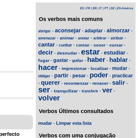
ES
|
FR
|
EN
|
IT
|
PT
|
DE
|
ES-América
Os verbos mais comuns
aconsejar
almorzar
-
-
adaptar
-
-
abrigar
-
-
-
-
-
animar
amenazar
anotar
arbitrar
atribuir
cantar
-
-
-
-
-
coser
cursar
confluir
constar
estar
decir
estudiar
-
-
-
-
desnudar
haber
hablar
-
gastar
-
-
-
-
fugar
guiñar
hacer
-
-
-
mudar
-
impresionar
localizar
poder
partir
-
-
pesar
-
-
practicar
obligar
querer
salir
-
-
-
-
-
recomenzar
renacer
ser
ver
-
-
-
-
tranquilizar
transferir
volver
Verbos Últimos consultados
mudar
-
Limpar esta lista
perfecto
Verbos com uma conjugação