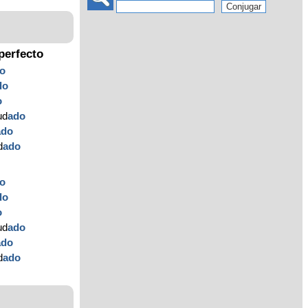
perfecto
o
do
o
ud
ado
ado
d
ado
o
do
o
ud
ado
ado
d
ado