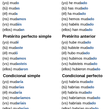
(yo) mud
o
(yo) he mud
ado
(tú) mud
as
(tú) has mud
ado
(él) mud
a
(él) ha mud
ado
(ns) mud
amos
(ns) hemos mud
ado
(vs) mud
áis
(vs) habéis mud
ado
(ellos) mud
an
(ellos) han mud
ado
Pretérito perfecto simple
Pretérito anterior
(yo) mud
é
(yo) hube mud
ado
(tú) mud
aste
(tú) hubiste mud
ado
(él) mud
ó
(él) hubo mud
ado
(ns) mud
amos
(ns) hubimos mud
ado
(vs) mud
asteis
(vs) hubisteis mud
ado
(ellos) mud
aron
(ellos) hubieron mud
ado
Condicional simple
Condicional perfecto
(yo) mud
aría
(yo) habría mud
ado
(tú) mud
arías
(tú) habrías mud
ado
(él) mud
aría
(él) habría mud
ado
(ns) mud
aríamos
(ns) habríamos mud
ado
(vs) mud
aríais
(vs) habríais mud
ado
(ellos) mud
arían
(ellos) habrían mud
ado