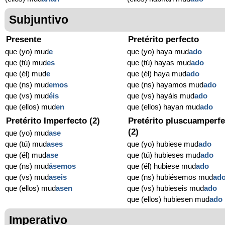
Subjuntivo
Presente
Pretérito perfecto
que (yo) mud
e
que (yo) haya mud
ado
que (tú) mud
es
que (tú) hayas mud
ado
que (él) mud
e
que (él) haya mud
ado
que (ns) mud
emos
que (ns) hayamos mud
ado
que (vs) mud
éis
que (vs) hayáis mud
ado
que (ellos) mud
en
que (ellos) hayan mud
ado
Pretérito Imperfecto (2)
Pretérito pluscuamperfe
(2)
que (yo) mud
ase
que (tú) mud
ases
que (yo) hubiese mud
ado
que (él) mud
ase
que (tú) hubieses mud
ado
que (ns) mud
ásemos
que (él) hubiese mud
ado
que (vs) mud
aseis
que (ns) hubiésemos mud
ad
que (ellos) mud
asen
que (vs) hubieseis mud
ado
que (ellos) hubiesen mud
ado
Imperativo