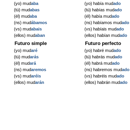
(yo) mud
aba
(yo) había mud
ado
(tú) mud
abas
(tú) habías mud
ado
(él) mud
aba
(él) había mud
ado
(ns) mud
ábamos
(ns) habíamos mud
ado
(vs) mud
abais
(vs) habíais mud
ado
(ellos) mud
aban
(ellos) habían mud
ado
Futuro simple
Futuro perfecto
(yo) mud
aré
(yo) habré mud
ado
(tú) mud
arás
(tú) habrás mud
ado
(él) mud
ará
(él) habrá mud
ado
(ns) mud
aremos
(ns) habremos mud
ado
(vs) mud
aréis
(vs) habréis mud
ado
(ellos) mud
arán
(ellos) habrán mud
ado