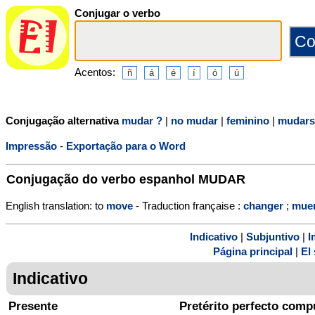
Conjugar o verbo
Acentos:
Conjugação alternativa
mudar ?
|
no mudar
|
feminino
|
mudars
Impressão
-
Exportação para o Word
Conjugação do verbo espanhol
MUDAR
English translation: to
move
- Traduction française :
changer
;
mue
Indicativo
|
Subjuntivo
|
I
Página principal
|
El 
Indicativo
Presente
Pretérito perfecto comp