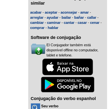
similar
acabar
-
aceptar
-
aconsejar
-
amar
-
arreglar
-
ayudar
-
bailar
-
bañar
-
callar
-
cambiar
-
caminar
-
cantar
-
casar
-
cenar
-
comprar
-
hablar
Software de conjugação
El Conjugador também está
disponível offline no computador,
tablet e telefone.
Conjugação do verbo espanhol
Seu verbo