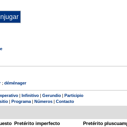
e
r
;
déménager
mperativo
|
Infinitivo
|
Gerundio
|
Participio
sitio
|
Programa
|
Números
|
Contacto
uesto
Pretérito imperfecto
Pretérito pluscuam