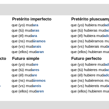
Pretérito imperfecto
Pretérito pluscuam
que (yo) mud
ara
que (yo) hubiera mud
ad
que (tú) mud
aras
que (tú) hubieras mud
a
que (él) mud
ara
que (él) hubiera mud
ad
que (ns) mud
áramos
que (ns) hubiéramos m
que (vs) mud
arais
que (vs) hubierais mud
que (ellos) mud
aran
que (ellos) hubieran mu
cto
Futuro simple
Futuro perfecto
que (yo) mud
are
que (yo) hubiere mud
ad
que (tú) mud
ares
que (tú) hubieres mud
a
que (él) mud
are
que (él) hubiere mud
ad
que (ns) mud
áremos
que (ns) hubiéremos m
o
que (vs) mud
areis
que (vs) hubiereis mud
que (ellos) mud
aren
que (ellos) hubieren mu