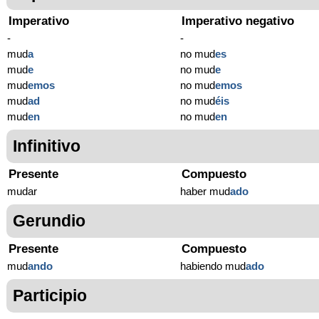
Imperativo
Imperativo negativo
-
-
mud
a
no mud
es
mud
e
no mud
e
mud
emos
no mud
emos
mud
ad
no mud
éis
mud
en
no mud
en
Infinitivo
Presente
Compuesto
mudar
haber mud
ado
Gerundio
Presente
Compuesto
mud
ando
habiendo mud
ado
Participio