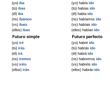
(yo)
iba
(yo) había
ido
(tú)
ibas
(tú) habías
ido
(él)
iba
(él) había
ido
(ns)
íbamos
(ns) habíamos
ido
(vs)
ibais
(vs) habíais
ido
(ellos)
iban
(ellos) habían
ido
Futuro simple
Futuro perfecto
(yo)
iré
(yo) habré
ido
(tú)
irás
(tú) habrás
ido
(él)
irá
(él) habrá
ido
(ns)
iremos
(ns) habremos
ido
(vs)
iréis
(vs) habréis
ido
(ellos)
irán
(ellos) habrán
ido