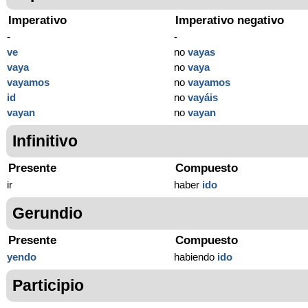
Imperativo
Imperativo negativo
-
-
ve
no
vayas
vaya
no
vaya
vayamos
no
vayamos
id
no
vayáis
vayan
no
vayan
Infinitivo
Presente
Compuesto
ir
haber
ido
Gerundio
Presente
Compuesto
yendo
habiendo
ido
Participio