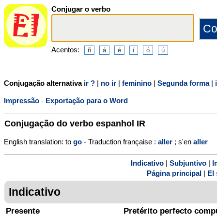
Conjugar o verbo
Acentos:
Conjugação alternativa
ir ?
|
no ir
|
feminino
|
Segunda forma
|
Impressão
-
Exportação para o Word
Conjugação do verbo espanhol
IR
English translation: to
go
- Traduction française :
aller
; s'en
aller
Indicativo
|
Subjuntivo
|
I
Página principal
|
El 
Indicativo
Presente
Pretérito perfecto comp