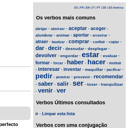
ES
|
FR
|
EN
|
IT
|
PT
|
DE
|
ES-América
Os verbos mais comuns
aceptar
-
-
-
acoger
-
abrigar
abstraer
-
-
aportar
-
-
alumbrar
animar
arrastrar
comprar
atraer
-
-
-
-
-
bautizar
confluir
copiar
dar
decir
-
-
-
-
desnudar
desplegar
estar
devolver
-
-
-
-
engordar
evaluar
hacer
haber
formar
-
-
-
-
forzar
instituir
interesar
-
-
inventar
-
-
-
maquillar
pacificar
pedir
recomendar
-
-
-
provenir
penetrar
ser
saber
salir
-
-
-
-
-
toser
tranquilizar
venir
ver
-
-
Verbos Últimos consultados
ir
-
Limpar esta lista
perfecto
Verbos com uma conjugação