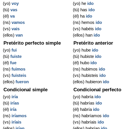
(yo)
voy
(yo) he
ido
(tú)
vas
(tú) has
ido
(él)
va
(él) ha
ido
(ns)
vamos
(ns) hemos
ido
(vs)
vais
(vs) habéis
ido
(ellos)
van
(ellos) han
ido
Pretérito perfecto simple
Pretérito anterior
(yo)
fui
(yo) hube
ido
(tú)
fuiste
(tú) hubiste
ido
(él)
fue
(él) hubo
ido
(ns)
fuimos
(ns) hubimos
ido
(vs)
fuisteis
(vs) hubisteis
ido
(ellos)
fueron
(ellos) hubieron
ido
Condicional simple
Condicional perfecto
(yo)
iría
(yo) habría
ido
(tú)
irías
(tú) habrías
ido
(él)
iría
(él) habría
ido
(ns)
iríamos
(ns) habríamos
ido
(vs)
iríais
(vs) habríais
ido
(ellos)
irían
(ellos) habrían
ido