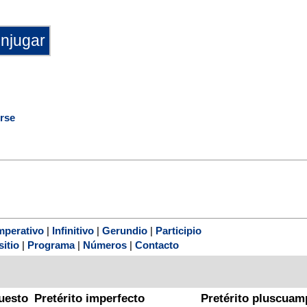
irse
mperativo
|
Infinitivo
|
Gerundio
|
Participio
sitio
|
Programa
|
Números
|
Contacto
uesto
Pretérito imperfecto
Pretérito pluscuam