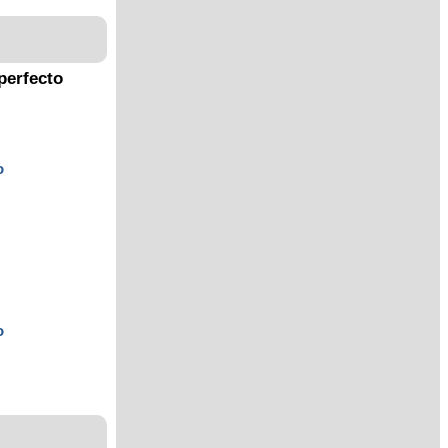
perfecto
o
o