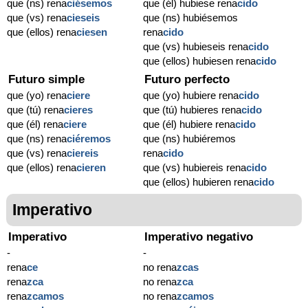
que (ns) rena
ciésemos
que (él) hubiese rena
cido
que (vs) rena
cieseis
que (ns) hubiésemos
que (ellos) rena
ciesen
rena
cido
que (vs) hubieseis rena
cido
que (ellos) hubiesen rena
cido
Futuro simple
Futuro perfecto
que (yo) rena
ciere
que (yo) hubiere rena
cido
que (tú) rena
cieres
que (tú) hubieres rena
cido
que (él) rena
ciere
que (él) hubiere rena
cido
que (ns) rena
ciéremos
que (ns) hubiéremos
que (vs) rena
ciereis
rena
cido
que (ellos) rena
cieren
que (vs) hubiereis rena
cido
que (ellos) hubieren rena
cido
Imperativo
Imperativo
Imperativo negativo
-
-
rena
ce
no rena
zcas
rena
zca
no rena
zca
rena
zcamos
no rena
zcamos