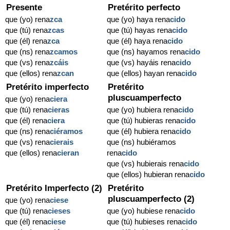
Presente
Pretérito perfecto
que (yo) rena
zca
que (yo) haya rena
cido
que (tú) rena
zcas
que (tú) hayas rena
cido
que (él) rena
zca
que (él) haya rena
cido
que (ns) rena
zcamos
que (ns) hayamos rena
cido
que (vs) rena
zcáis
que (vs) hayáis rena
cido
que (ellos) rena
zcan
que (ellos) hayan rena
cido
Pretérito imperfecto
Pretérito
pluscuamperfecto
que (yo) rena
ciera
que (tú) rena
cieras
que (yo) hubiera rena
cido
que (él) rena
ciera
que (tú) hubieras rena
cido
que (ns) rena
ciéramos
que (él) hubiera rena
cido
que (vs) rena
cierais
que (ns) hubiéramos
que (ellos) rena
cieran
rena
cido
que (vs) hubierais rena
cido
que (ellos) hubieran rena
cido
Pretérito Imperfecto (2)
Pretérito
pluscuamperfecto (2)
que (yo) rena
ciese
que (tú) rena
cieses
que (yo) hubiese rena
cido
que (él) rena
ciese
que (tú) hubieses rena
cido