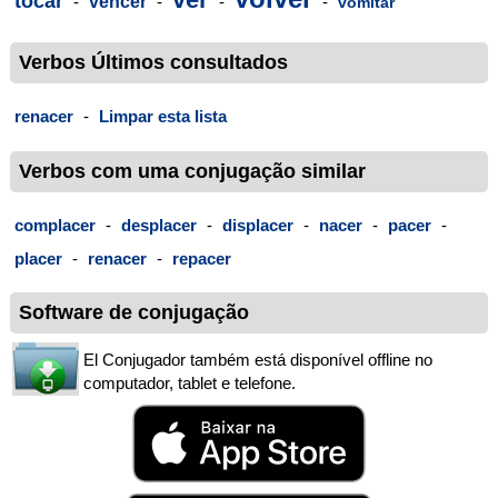
tocar
-
vencer
-
-
-
vomitar
Verbos Últimos consultados
renacer
-
Limpar esta lista
Verbos com uma conjugação similar
complacer
-
desplacer
-
displacer
-
nacer
-
pacer
-
placer
-
renacer
-
repacer
Software de conjugação
El Conjugador também está disponível offline no
computador, tablet e telefone.