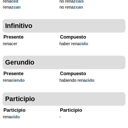
rena
ced
no rena
zcáis
rena
zcan
no rena
zcan
Infinitivo
Presente
Compuesto
renacer
haber rena
cido
Gerundio
Presente
Compuesto
rena
ciendo
habiendo rena
cido
Participio
Participio
Participio
rena
cido
-