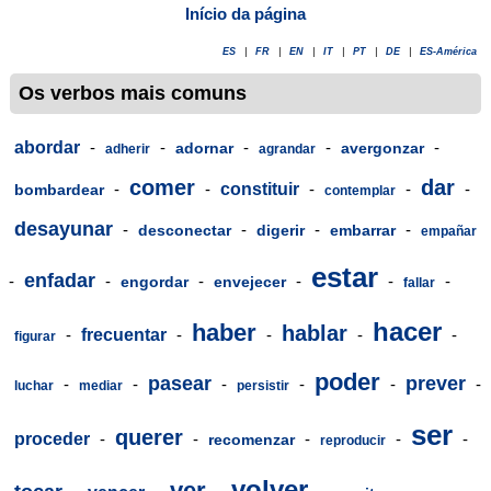
Início da página
ES
|
FR
|
EN
|
IT
|
PT
|
DE
|
ES-América
Os verbos mais comuns
abordar
-
-
-
-
-
adornar
avergonzar
adherir
agrandar
comer
dar
-
-
constituir
-
-
-
bombardear
contemplar
desayunar
-
-
-
-
desconectar
digerir
embarrar
empañar
estar
enfadar
-
-
-
-
-
-
engordar
envejecer
fallar
hacer
haber
hablar
-
frecuentar
-
-
-
-
figurar
poder
pasear
prever
-
-
-
-
-
-
luchar
mediar
persistir
ser
querer
proceder
-
-
-
-
-
recomenzar
reproducir
volver
ver