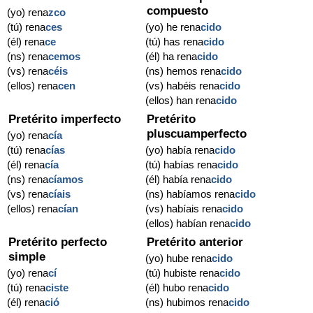
compuesto
(yo) rena
zco
(tú) rena
ces
(yo) he rena
cido
(él) rena
ce
(tú) has rena
cido
(ns) rena
cemos
(él) ha rena
cido
(vs) rena
céis
(ns) hemos rena
cido
(ellos) rena
cen
(vs) habéis rena
cido
(ellos) han rena
cido
Pretérito imperfecto
Pretérito
pluscuamperfecto
(yo) rena
cía
(tú) rena
cías
(yo) había rena
cido
(él) rena
cía
(tú) habías rena
cido
(ns) rena
cíamos
(él) había rena
cido
(vs) rena
cíais
(ns) habíamos rena
cido
(ellos) rena
cían
(vs) habíais rena
cido
(ellos) habían rena
cido
Pretérito perfecto
Pretérito anterior
simple
(yo) hube rena
cido
(yo) rena
cí
(tú) hubiste rena
cido
(tú) rena
ciste
(él) hubo rena
cido
(él) rena
ció
(ns) hubimos rena
cido