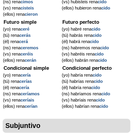
(ns) rena
cimos
(vs) hubisteis rena
cido
(vs) rena
cisteis
(ellos) hubieron rena
cido
(ellos) rena
cieron
Futuro simple
Futuro perfecto
(yo) rena
ceré
(yo) habré rena
cido
(tú) rena
cerás
(tú) habrás rena
cido
(él) rena
cerá
(él) habrá rena
cido
(ns) rena
ceremos
(ns) habremos rena
cido
(vs) rena
ceréis
(vs) habréis rena
cido
(ellos) rena
cerán
(ellos) habrán rena
cido
Condicional simple
Condicional perfecto
(yo) rena
cería
(yo) habría rena
cido
(tú) rena
cerías
(tú) habrías rena
cido
(él) rena
cería
(él) habría rena
cido
(ns) rena
ceríamos
(ns) habríamos rena
cido
(vs) rena
ceríais
(vs) habríais rena
cido
(ellos) rena
cerían
(ellos) habrían rena
cido
Subjuntivo