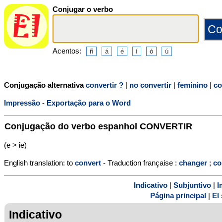
Conjugar o verbo
Acentos:
Conjugação alternativa
convertir ?
|
no convertir
|
feminino
|
co
Impressão
-
Exportação para o Word
Conjugação do verbo espanhol
CONVERTIR
(e > ie)
English translation: to
convert
- Traduction française :
changer
;
co
Indicativo
|
Subjuntivo
|
I
Página principal
|
El 
Indicativo