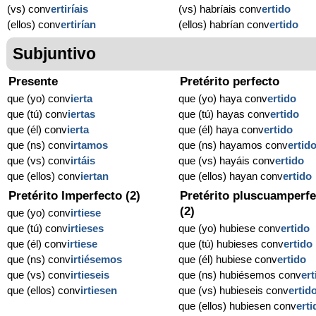
(vs) conv
ertiríais
(vs) habríais conv
ertido
(ellos) conv
ertirían
(ellos) habrían conv
ertido
Subjuntivo
Presente
Pretérito perfecto
que (yo) conv
ierta
que (yo) haya conv
ertido
que (tú) conv
iertas
que (tú) hayas conv
ertido
que (él) conv
ierta
que (él) haya conv
ertido
que (ns) conv
irtamos
que (ns) hayamos conv
ertid
que (vs) conv
irtáis
que (vs) hayáis conv
ertido
que (ellos) conv
iertan
que (ellos) hayan conv
ertido
Pretérito Imperfecto (2)
Pretérito pluscuamperfe
(2)
que (yo) conv
irtiese
que (tú) conv
irtieses
que (yo) hubiese conv
ertido
que (él) conv
irtiese
que (tú) hubieses conv
ertido
que (ns) conv
irtiésemos
que (él) hubiese conv
ertido
que (vs) conv
irtieseis
que (ns) hubiésemos conv
ert
que (ellos) conv
irtiesen
que (vs) hubieseis conv
ertid
que (ellos) hubiesen conv
erti