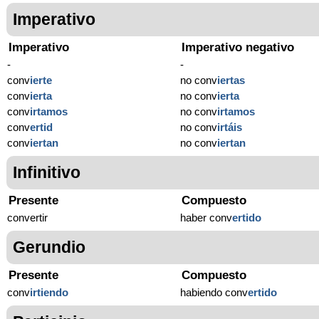
Imperativo
Imperativo
Imperativo negativo
-
-
conv
ierte
no conv
iertas
conv
ierta
no conv
ierta
conv
irtamos
no conv
irtamos
conv
ertid
no conv
irtáis
conv
iertan
no conv
iertan
Infinitivo
Presente
Compuesto
convertir
haber conv
ertido
Gerundio
Presente
Compuesto
conv
irtiendo
habiendo conv
ertido