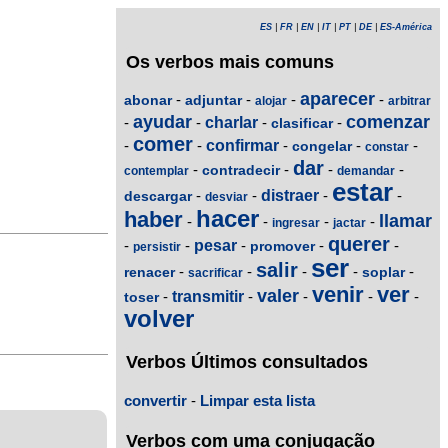
ES
|
FR
|
EN
|
IT
|
PT
|
DE
|
ES-América
Os verbos mais comuns
aparecer
-
-
-
-
abonar
adjuntar
alojar
arbitrar
ayudar
comenzar
-
-
charlar
-
-
clasificar
comer
-
-
confirmar
-
-
-
congelar
constar
dar
-
-
-
-
contradecir
contemplar
demandar
estar
-
-
distraer
-
-
descargar
desviar
hacer
haber
llamar
-
-
-
-
ingresar
jactar
querer
-
-
pesar
-
-
-
promover
persistir
ser
salir
-
-
-
-
-
renacer
soplar
sacrificar
venir
ver
valer
-
transmitir
-
-
-
-
toser
volver
Verbos Últimos consultados
convertir
-
Limpar esta lista
Verbos com uma conjugação