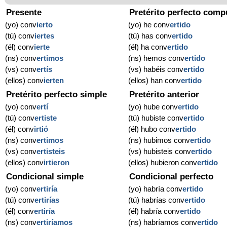
Presente
Pretérito perfecto comp
(yo) conv
ierto
(yo) he conv
ertido
(tú) conv
iertes
(tú) has conv
ertido
(él) conv
ierte
(él) ha conv
ertido
(ns) conv
ertimos
(ns) hemos conv
ertido
(vs) conv
ertís
(vs) habéis conv
ertido
(ellos) conv
ierten
(ellos) han conv
ertido
Pretérito perfecto simple
Pretérito anterior
(yo) conv
ertí
(yo) hube conv
ertido
(tú) conv
ertiste
(tú) hubiste conv
ertido
(él) conv
irtió
(él) hubo conv
ertido
(ns) conv
ertimos
(ns) hubimos conv
ertido
(vs) conv
ertisteis
(vs) hubisteis conv
ertido
(ellos) conv
irtieron
(ellos) hubieron conv
ertido
Condicional simple
Condicional perfecto
(yo) conv
ertiría
(yo) habría conv
ertido
(tú) conv
ertirías
(tú) habrías conv
ertido
(él) conv
ertiría
(él) habría conv
ertido
(ns) conv
ertiríamos
(ns) habríamos conv
ertido