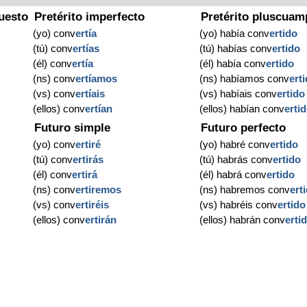
uesto
Pretérito imperfecto
Pretérito pluscuam
(yo) conv
ertía
(yo) había conv
ertido
(tú) conv
ertías
(tú) habías conv
ertido
(él) conv
ertía
(él) había conv
ertido
(ns) conv
ertíamos
(ns) habíamos conv
ert
(vs) conv
ertíais
(vs) habíais conv
ertido
(ellos) conv
ertían
(ellos) habían conv
erti
Futuro simple
Futuro perfecto
(yo) conv
ertiré
(yo) habré conv
ertido
(tú) conv
ertirás
(tú) habrás conv
ertido
(él) conv
ertirá
(él) habrá conv
ertido
(ns) conv
ertiremos
(ns) habremos conv
ert
(vs) conv
ertiréis
(vs) habréis conv
ertido
(ellos) conv
ertirán
(ellos) habrán conv
erti