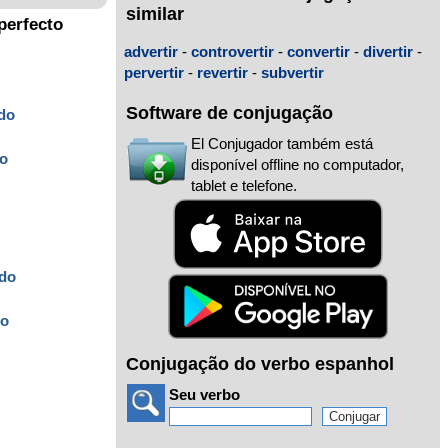
similar
perfecto
advertir
-
controvertir
-
convertir
-
divertir
-
pervertir
-
revertir
-
subvertir
Software de conjugação
ido
El Conjugador também está
do
disponível offline no computador,
tablet e telefone.
ido
do
Conjugação do verbo espanhol
Seu verbo