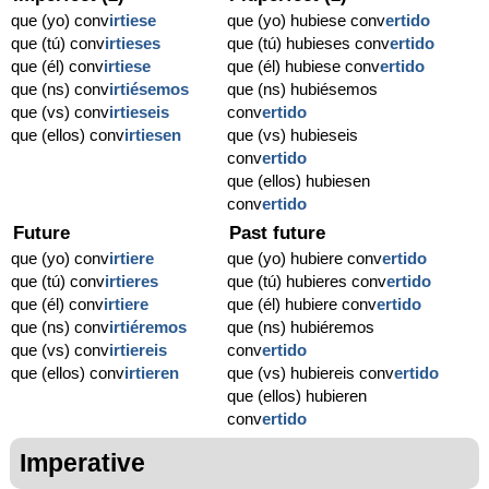
que (yo) conv
irtiese
que (yo) hubiese conv
ertido
que (tú) conv
irtieses
que (tú) hubieses conv
ertido
que (él) conv
irtiese
que (él) hubiese conv
ertido
que (ns) conv
irtiésemos
que (ns) hubiésemos
que (vs) conv
irtieseis
conv
ertido
que (ellos) conv
irtiesen
que (vs) hubieseis
conv
ertido
que (ellos) hubiesen
conv
ertido
Future
Past future
que (yo) conv
irtiere
que (yo) hubiere conv
ertido
que (tú) conv
irtieres
que (tú) hubieres conv
ertido
que (él) conv
irtiere
que (él) hubiere conv
ertido
que (ns) conv
irtiéremos
que (ns) hubiéremos
que (vs) conv
irtiereis
conv
ertido
que (ellos) conv
irtieren
que (vs) hubiereis conv
ertido
que (ellos) hubieren
conv
ertido
Imperative