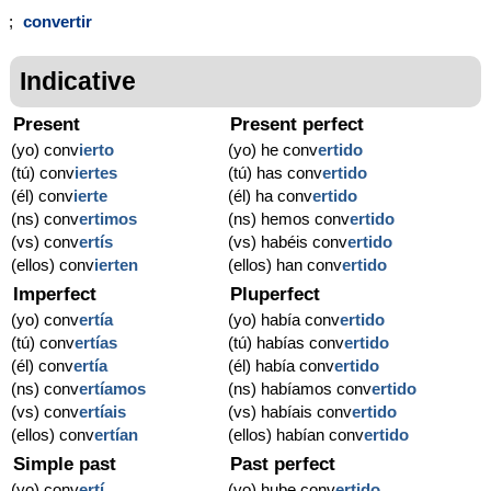
;
convertir
Indicative
Present
Present perfect
(yo) conv
ierto
(yo) he conv
ertido
(tú) conv
iertes
(tú) has conv
ertido
(él) conv
ierte
(él) ha conv
ertido
(ns) conv
ertimos
(ns) hemos conv
ertido
(vs) conv
ertís
(vs) habéis conv
ertido
(ellos) conv
ierten
(ellos) han conv
ertido
Imperfect
Pluperfect
(yo) conv
ertía
(yo) había conv
ertido
(tú) conv
ertías
(tú) habías conv
ertido
(él) conv
ertía
(él) había conv
ertido
(ns) conv
ertíamos
(ns) habíamos conv
ertido
(vs) conv
ertíais
(vs) habíais conv
ertido
(ellos) conv
ertían
(ellos) habían conv
ertido
Simple past
Past perfect
(yo) conv
ertí
(yo) hube conv
ertido