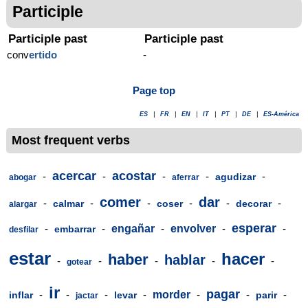
Participle
Participle past
Participle past
conv
ertido
-
Page top
ES
|
FR
|
EN
|
IT
|
PT
|
DE
|
ES-América
Most frequent verbs
acercar
acostar
-
-
-
-
-
agudizar
abogar
aferrar
comer
dar
-
-
-
-
-
-
calmar
coser
decorar
alargar
esperar
-
-
engañar
-
envolver
-
-
embarrar
desfilar
estar
hacer
haber
hablar
-
-
-
-
-
gotear
ir
pagar
-
-
-
-
morder
-
-
-
inflar
levar
parir
jactar