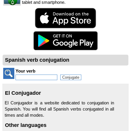
tablet and smartphone.
Spanish verb conjugation
Your verb
El Conjugador
El Conjugador is a website dedicated to conjugation in
Spanish. You will find all Spanish verbs conjugated in all
times and all modes.
Other languages