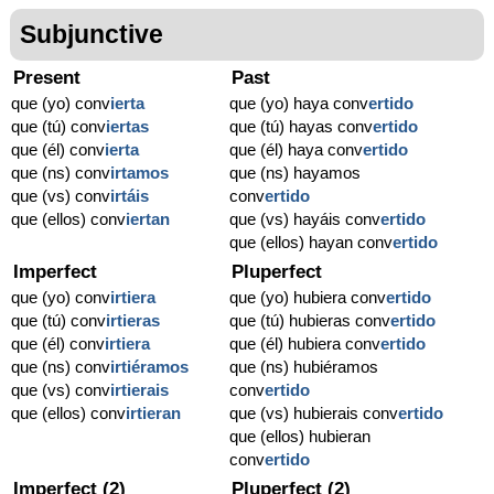
Subjunctive
Present
Past
que (yo) conv
ierta
que (yo) haya conv
ertido
que (tú) conv
iertas
que (tú) hayas conv
ertido
que (él) conv
ierta
que (él) haya conv
ertido
que (ns) conv
irtamos
que (ns) hayamos
que (vs) conv
irtáis
conv
ertido
que (ellos) conv
iertan
que (vs) hayáis conv
ertido
que (ellos) hayan conv
ertido
Imperfect
Pluperfect
que (yo) conv
irtiera
que (yo) hubiera conv
ertido
que (tú) conv
irtieras
que (tú) hubieras conv
ertido
que (él) conv
irtiera
que (él) hubiera conv
ertido
que (ns) conv
irtiéramos
que (ns) hubiéramos
que (vs) conv
irtierais
conv
ertido
que (ellos) conv
irtieran
que (vs) hubierais conv
ertido
que (ellos) hubieran
conv
ertido
Imperfect (2)
Pluperfect (2)