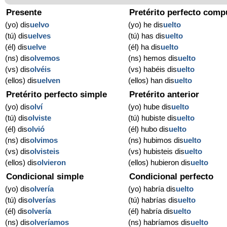
Presente
Pretérito perfecto comp
(yo) dis
uelvo
(yo) he dis
uelto
(tú) dis
uelves
(tú) has dis
uelto
(él) dis
uelve
(él) ha dis
uelto
(ns) dis
olvemos
(ns) hemos dis
uelto
(vs) dis
olvéis
(vs) habéis dis
uelto
(ellos) dis
uelven
(ellos) han dis
uelto
Pretérito perfecto simple
Pretérito anterior
(yo) dis
olví
(yo) hube dis
uelto
(tú) dis
olviste
(tú) hubiste dis
uelto
(él) dis
olvió
(él) hubo dis
uelto
(ns) dis
olvimos
(ns) hubimos dis
uelto
(vs) dis
olvisteis
(vs) hubisteis dis
uelto
(ellos) dis
olvieron
(ellos) hubieron dis
uelto
Condicional simple
Condicional perfecto
(yo) dis
olvería
(yo) habría dis
uelto
(tú) dis
olverías
(tú) habrías dis
uelto
(él) dis
olvería
(él) habría dis
uelto
(ns) dis
olveríamos
(ns) habríamos dis
uelto