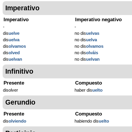
Imperativo
Imperativo
Imperativo negativo
-
-
dis
uelve
no dis
uelvas
dis
uelva
no dis
uelva
dis
olvamos
no dis
olvamos
dis
olved
no dis
olváis
dis
uelvan
no dis
uelvan
Infinitivo
Presente
Compuesto
disolver
haber dis
uelto
Gerundio
Presente
Compuesto
dis
olviendo
habiendo dis
uelto