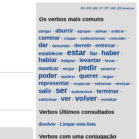
ES
|
FR
|
EN
|
IT
|
PT
|
DE
|
ES-América
Os verbos mais comuns
aburrir
-
-
-
-
-
airear
abrigar
agrupar
arbitrar
caminar
-
-
-
-
coleccionar
chupar
conceder
dar
-
-
derretir
-
entrenar
-
demandar
estar
haber
establecer
-
-
fiar
-
-
hablar
levantar
-
-
-
-
levar
indignar
pedir
masticar
-
-
-
-
mojar
penetrar
poder
querer
-
-
-
-
regar
quebrar
representar
-
-
-
-
retornar
revisar
respectar
ser
salir
terminar
-
-
-
-
sobrevivir
volver
ver
-
-
-
vaticinar
vomitar
Verbos Últimos consultados
disolver
-
Limpar esta lista
Verbos com uma conjugação