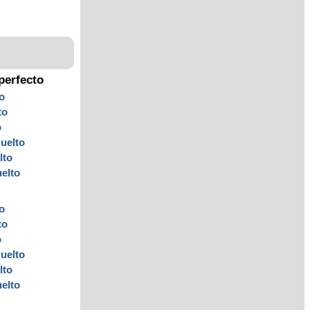
perfecto
to
to
o
s
uelto
lto
uelto
to
to
o
s
uelto
lto
uelto