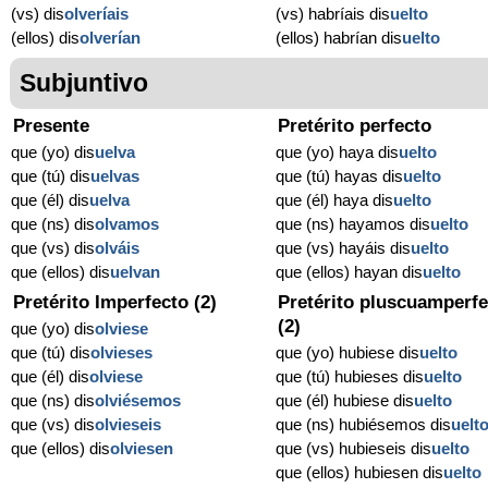
(vs) dis
olveríais
(vs) habríais dis
uelto
(ellos) dis
olverían
(ellos) habrían dis
uelto
Subjuntivo
Presente
Pretérito perfecto
que (yo) dis
uelva
que (yo) haya dis
uelto
que (tú) dis
uelvas
que (tú) hayas dis
uelto
que (él) dis
uelva
que (él) haya dis
uelto
que (ns) dis
olvamos
que (ns) hayamos dis
uelto
que (vs) dis
olváis
que (vs) hayáis dis
uelto
que (ellos) dis
uelvan
que (ellos) hayan dis
uelto
Pretérito Imperfecto (2)
Pretérito pluscuamperfe
(2)
que (yo) dis
olviese
que (tú) dis
olvieses
que (yo) hubiese dis
uelto
que (él) dis
olviese
que (tú) hubieses dis
uelto
que (ns) dis
olviésemos
que (él) hubiese dis
uelto
que (vs) dis
olvieseis
que (ns) hubiésemos dis
uelt
que (ellos) dis
olviesen
que (vs) hubieseis dis
uelto
que (ellos) hubiesen dis
uelto