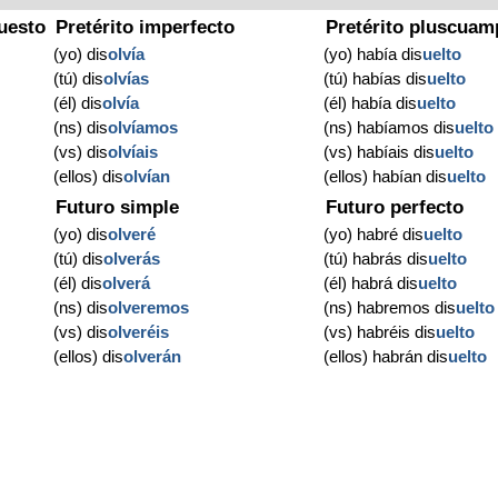
uesto
Pretérito imperfecto
Pretérito pluscuam
(yo) dis
olvía
(yo) había dis
uelto
(tú) dis
olvías
(tú) habías dis
uelto
(él) dis
olvía
(él) había dis
uelto
(ns) dis
olvíamos
(ns) habíamos dis
uelto
(vs) dis
olvíais
(vs) habíais dis
uelto
(ellos) dis
olvían
(ellos) habían dis
uelto
Futuro simple
Futuro perfecto
(yo) dis
olveré
(yo) habré dis
uelto
(tú) dis
olverás
(tú) habrás dis
uelto
(él) dis
olverá
(él) habrá dis
uelto
(ns) dis
olveremos
(ns) habremos dis
uelto
(vs) dis
olveréis
(vs) habréis dis
uelto
(ellos) dis
olverán
(ellos) habrán dis
uelto