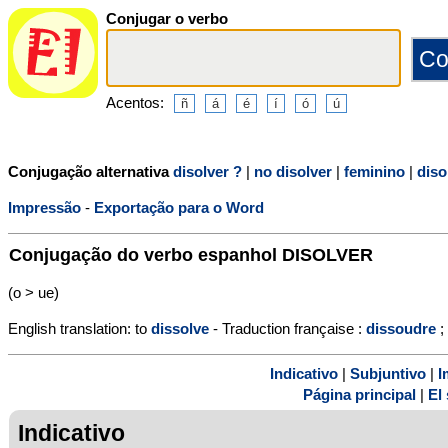
Conjugar o verbo
Acentos:
Conjugação alternativa
disolver ?
|
no disolver
|
feminino
|
diso
Impressão
-
Exportação para o Word
Conjugação do verbo espanhol
DISOLVER
(o > ue)
English translation: to
dissolve
- Traduction française :
dissoudre
;
Indicativo
|
Subjuntivo
|
I
Página principal
|
El 
Indicativo