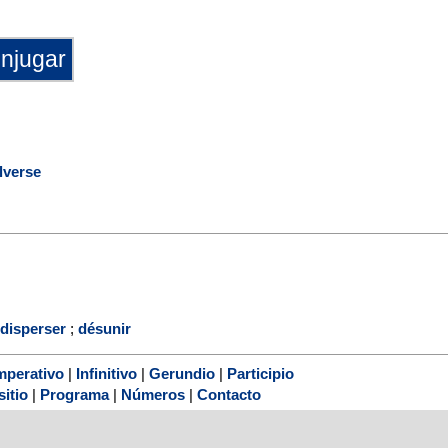
lverse
disperser
;
désunir
mperativo
|
Infinitivo
|
Gerundio
|
Participio
sitio
|
Programa
|
Números
|
Contacto