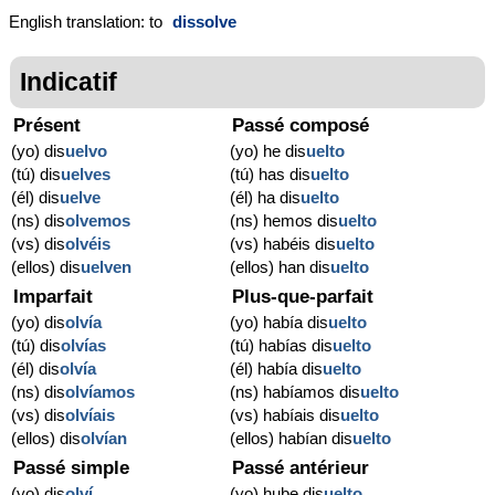
English translation: to
dissolve
Indicatif
Présent
Passé composé
(yo) dis
uelvo
(yo) he dis
uelto
(tú) dis
uelves
(tú) has dis
uelto
(él) dis
uelve
(él) ha dis
uelto
(ns) dis
olvemos
(ns) hemos dis
uelto
(vs) dis
olvéis
(vs) habéis dis
uelto
(ellos) dis
uelven
(ellos) han dis
uelto
Imparfait
Plus-que-parfait
(yo) dis
olvía
(yo) había dis
uelto
(tú) dis
olvías
(tú) habías dis
uelto
(él) dis
olvía
(él) había dis
uelto
(ns) dis
olvíamos
(ns) habíamos dis
uelto
(vs) dis
olvíais
(vs) habíais dis
uelto
(ellos) dis
olvían
(ellos) habían dis
uelto
Passé simple
Passé antérieur
(yo) dis
olví
(yo) hube dis
uelto