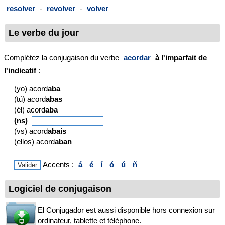
resolver
-
revolver
-
volver
Le verbe du jour
Complétez la conjugaison du verbe
acordar
à l'imparfait de
l'indicatif
:
(yo) acord
aba
(tú) acord
abas
(él) acord
aba
(ns)
(vs) acord
abais
(ellos) acord
aban
Accents :
á
é
í
ó
ú
ñ
Logiciel de conjugaison
El Conjugador est aussi disponible hors connexion sur
ordinateur, tablette et téléphone.