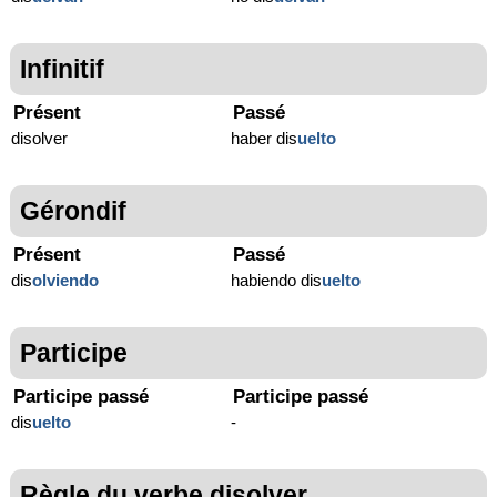
Infinitif
Présent
Passé
disolver
haber dis
uelto
Gérondif
Présent
Passé
dis
olviendo
habiendo dis
uelto
Participe
Participe passé
Participe passé
dis
uelto
-
Règle du verbe disolver