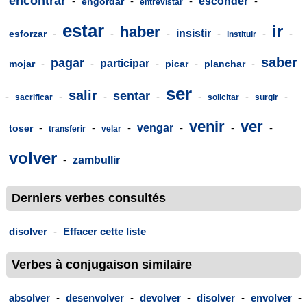
encontrar
-
-
-
esconder
-
engordar
entrevistar
estar
ir
haber
-
-
-
insistir
-
-
-
esforzar
instituir
saber
pagar
-
-
participar
-
-
-
mojar
picar
planchar
ser
salir
sentar
-
-
-
-
-
-
-
sacrificar
solicitar
surgir
venir
ver
-
-
-
vengar
-
-
-
toser
transferir
velar
volver
-
zambullir
Derniers verbes consultés
disolver
-
Effacer cette liste
Verbes à conjugaison similaire
absolver
-
desenvolver
-
devolver
-
disolver
-
envolver
-