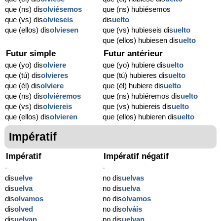
que (ns) dis
olviésemos
que (ns) hubiésemos
que (vs) dis
olvieseis
dis
uelto
que (ellos) dis
olviesen
que (vs) hubieseis dis
uelto
que (ellos) hubiesen dis
uelto
Futur simple
Futur antérieur
que (yo) dis
olviere
que (yo) hubiere dis
uelto
que (tú) dis
olvieres
que (tú) hubieres dis
uelto
que (él) dis
olviere
que (él) hubiere dis
uelto
que (ns) dis
olviéremos
que (ns) hubiéremos dis
uelto
que (vs) dis
olviereis
que (vs) hubiereis dis
uelto
que (ellos) dis
olvieren
que (ellos) hubieren dis
uelto
Impératif
Impératif
Impératif négatif
-
-
dis
uelve
no dis
uelvas
dis
uelva
no dis
uelva
dis
olvamos
no dis
olvamos
dis
olved
no dis
olváis
dis
uelvan
no dis
uelvan