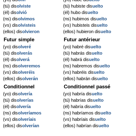
(tú) dis
olviste
(tú) hubiste dis
uelto
(él) dis
olvió
(él) hubo dis
uelto
(ns) dis
olvimos
(ns) hubimos dis
uelto
(vs) dis
olvisteis
(vs) hubisteis dis
uelto
(ellos) dis
olvieron
(ellos) hubieron dis
uelto
Futur simple
Futur antérieur
(yo) dis
olveré
(yo) habré dis
uelto
(tú) dis
olverás
(tú) habrás dis
uelto
(él) dis
olverá
(él) habrá dis
uelto
(ns) dis
olveremos
(ns) habremos dis
uelto
(vs) dis
olveréis
(vs) habréis dis
uelto
(ellos) dis
olverán
(ellos) habrán dis
uelto
Conditionnel
Conditionnel passé
(yo) dis
olvería
(yo) habría dis
uelto
(tú) dis
olverías
(tú) habrías dis
uelto
(él) dis
olvería
(él) habría dis
uelto
(ns) dis
olveríamos
(ns) habríamos dis
uelto
(vs) dis
olveríais
(vs) habríais dis
uelto
(ellos) dis
olverían
(ellos) habrían dis
uelto