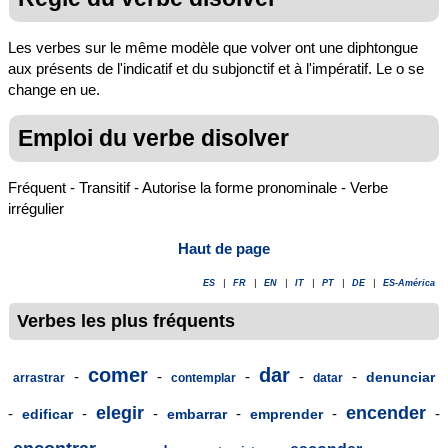
Les verbes sur le même modèle que volver ont une diphtongue
aux présents de l'indicatif et du subjonctif et à l'impératif. Le o se
change en ue.
Emploi du verbe disolver
Fréquent - Transitif - Autorise la forme pronominale - Verbe
irrégulier
Haut de page
ES
|
FR
|
EN
|
IT
|
PT
|
DE
|
ES-América
Verbes les plus fréquents
comer
dar
-
-
-
-
-
denunciar
arrastrar
contemplar
datar
elegir
encender
-
-
-
-
-
-
edificar
embarrar
emprender