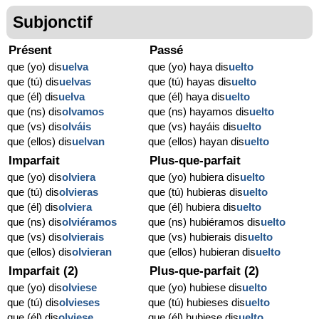
Subjonctif
Présent
Passé
que (yo) dis
uelva
que (yo) haya dis
uelto
que (tú) dis
uelvas
que (tú) hayas dis
uelto
que (él) dis
uelva
que (él) haya dis
uelto
que (ns) dis
olvamos
que (ns) hayamos dis
uelto
que (vs) dis
olváis
que (vs) hayáis dis
uelto
que (ellos) dis
uelvan
que (ellos) hayan dis
uelto
Imparfait
Plus-que-parfait
que (yo) dis
olviera
que (yo) hubiera dis
uelto
que (tú) dis
olvieras
que (tú) hubieras dis
uelto
que (él) dis
olviera
que (él) hubiera dis
uelto
que (ns) dis
olviéramos
que (ns) hubiéramos dis
uelto
que (vs) dis
olvierais
que (vs) hubierais dis
uelto
que (ellos) dis
olvieran
que (ellos) hubieran dis
uelto
Imparfait (2)
Plus-que-parfait (2)
que (yo) dis
olviese
que (yo) hubiese dis
uelto
que (tú) dis
olvieses
que (tú) hubieses dis
uelto
que (él) dis
olviese
que (él) hubiese dis
uelto