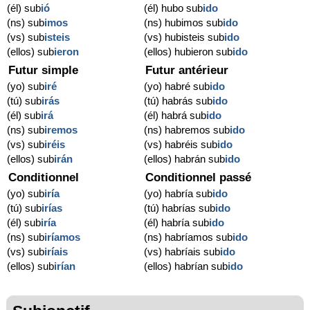
(él) sub
ió
(él) hubo sub
ido
(ns) sub
imos
(ns) hubimos sub
ido
(vs) sub
isteis
(vs) hubisteis sub
ido
(ellos) sub
ieron
(ellos) hubieron sub
ido
Futur simple
Futur antérieur
(yo) sub
iré
(yo) habré sub
ido
(tú) sub
irás
(tú) habrás sub
ido
(él) sub
irá
(él) habrá sub
ido
(ns) sub
iremos
(ns) habremos sub
ido
(vs) sub
iréis
(vs) habréis sub
ido
(ellos) sub
irán
(ellos) habrán sub
ido
Conditionnel
Conditionnel passé
(yo) sub
iría
(yo) habría sub
ido
(tú) sub
irías
(tú) habrías sub
ido
(él) sub
iría
(él) habría sub
ido
(ns) sub
iríamos
(ns) habríamos sub
ido
(vs) sub
iríais
(vs) habríais sub
ido
(ellos) sub
irían
(ellos) habrían sub
ido