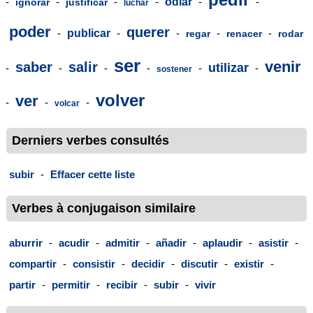
-
-
-
-
odiar
-
-
ignorar
justificar
luchar
poder
querer
-
publicar
-
-
-
-
regar
renacer
rodar
ser
venir
saber
salir
utilizar
-
-
-
-
-
-
sostener
volver
ver
-
-
-
volcar
Derniers verbes consultés
subir
-
Effacer cette liste
Verbes à conjugaison similaire
aburrir
-
acudir
-
admitir
-
añadir
-
aplaudir
-
asistir
-
compartir
-
consistir
-
decidir
-
discutir
-
existir
-
partir
-
permitir
-
recibir
-
subir
-
vivir