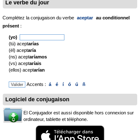
Le verbe du jour
Complétez la conjugaison du verbe
aceptar
au conditionnel
présent
:
(yo)
(tú) acept
arías
(él) acept
aría
(ns) acept
aríamos
(vs) acept
aríais
(ellos) acept
arían
Accents :
á
é
í
ó
ú
ñ
Logiciel de conjugaison
El Conjugador est aussi disponible hors connexion sur
ordinateur, tablette et téléphone.