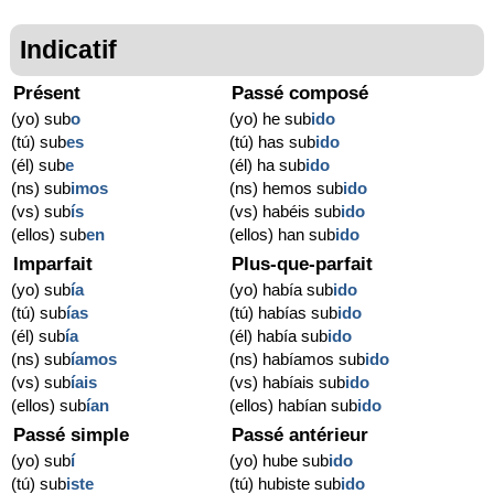
Indicatif
Présent
Passé composé
(yo) sub
o
(yo) he sub
ido
(tú) sub
es
(tú) has sub
ido
(él) sub
e
(él) ha sub
ido
(ns) sub
imos
(ns) hemos sub
ido
(vs) sub
ís
(vs) habéis sub
ido
(ellos) sub
en
(ellos) han sub
ido
Imparfait
Plus-que-parfait
(yo) sub
ía
(yo) había sub
ido
(tú) sub
ías
(tú) habías sub
ido
(él) sub
ía
(él) había sub
ido
(ns) sub
íamos
(ns) habíamos sub
ido
(vs) sub
íais
(vs) habíais sub
ido
(ellos) sub
ían
(ellos) habían sub
ido
Passé simple
Passé antérieur
(yo) sub
í
(yo) hube sub
ido
(tú) sub
iste
(tú) hubiste sub
ido