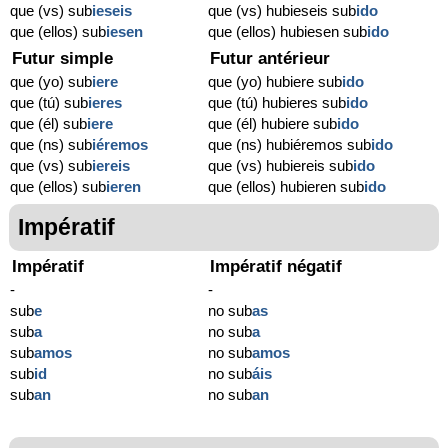
que (vs) sub
ieseis
que (vs) hubieseis sub
ido
que (ellos) sub
iesen
que (ellos) hubiesen sub
ido
Futur simple
Futur antérieur
que (yo) sub
iere
que (yo) hubiere sub
ido
que (tú) sub
ieres
que (tú) hubieres sub
ido
que (él) sub
iere
que (él) hubiere sub
ido
que (ns) sub
iéremos
que (ns) hubiéremos sub
ido
que (vs) sub
iereis
que (vs) hubiereis sub
ido
que (ellos) sub
ieren
que (ellos) hubieren sub
ido
Impératif
Impératif
Impératif négatif
-
-
sub
e
no sub
as
sub
a
no sub
a
sub
amos
no sub
amos
sub
id
no sub
áis
sub
an
no sub
an