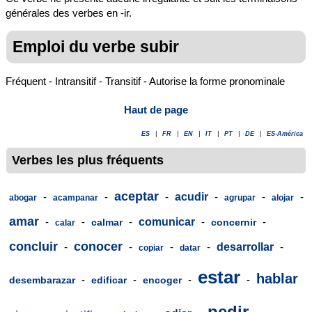
générales des verbes en -ir.
Emploi du verbe subir
Fréquent - Intransitif - Transitif - Autorise la forme pronominale
Haut de page
ES
|
FR
|
EN
|
IT
|
PT
|
DE
|
ES-América
Verbes les plus fréquents
aceptar
-
-
-
acudir
-
-
-
abogar
acampanar
agrupar
alojar
amar
-
-
-
comunicar
-
-
calmar
concernir
calar
concluir
conocer
-
-
-
-
desarrollar
-
copiar
datar
estar
hablar
-
-
-
-
desembarazar
edificar
encoger
pedir