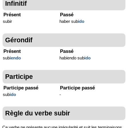
Infinitif
Présent
Passé
subir
haber sub
ido
Gérondif
Présent
Passé
sub
iendo
habiendo sub
ido
Participe
Participe passé
Participe passé
sub
ido
-
Règle du verbe subir
Ce verbe ne présente aucune irrégularité et suit les terminaisons