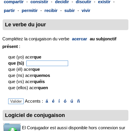
compartir
-
consistir
-
decidir
-
discutir
-
existir
-
partir
-
permitir
-
recibir
-
subir
-
vivir
Le verbe du jour
Complétez la conjugaison du verbe
acercar
au subjonctif
présent
:
que (yo) acer
que
que (tú)
que (él) acer
que
que (ns) acer
quemos
que (vs) acer
quéis
que (ellos) acer
quen
Accents :
á
é
í
ó
ú
ñ
Logiciel de conjugaison
El Conjugador est aussi disponible hors connexion sur