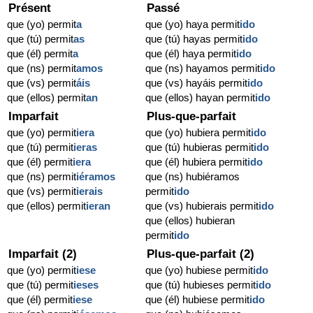
Présent
Passé
que (yo) permit
a
que (yo) haya permit
ido
que (tú) permit
as
que (tú) hayas permit
ido
que (él) permit
a
que (él) haya permit
ido
que (ns) permit
amos
que (ns) hayamos permit
ido
que (vs) permit
áis
que (vs) hayáis permit
ido
que (ellos) permit
an
que (ellos) hayan permit
ido
Imparfait
Plus-que-parfait
que (yo) permit
iera
que (yo) hubiera permit
ido
que (tú) permit
ieras
que (tú) hubieras permit
ido
que (él) permit
iera
que (él) hubiera permit
ido
que (ns) permit
iéramos
que (ns) hubiéramos
que (vs) permit
ierais
permit
ido
que (ellos) permit
ieran
que (vs) hubierais permit
ido
que (ellos) hubieran
permit
ido
Imparfait (2)
Plus-que-parfait (2)
que (yo) permit
iese
que (yo) hubiese permit
ido
que (tú) permit
ieses
que (tú) hubieses permit
ido
que (él) permit
iese
que (él) hubiese permit
ido