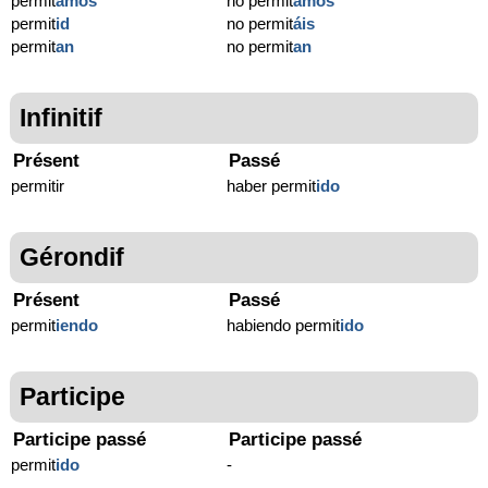
permit
amos
no permit
amos
permit
id
no permit
áis
permit
an
no permit
an
Infinitif
Présent
Passé
permitir
haber permit
ido
Gérondif
Présent
Passé
permit
iendo
habiendo permit
ido
Participe
Participe passé
Participe passé
permit
ido
-