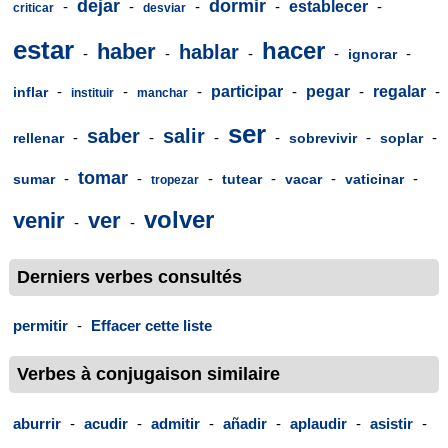
dejar
dormir
-
-
-
-
establecer
-
criticar
desviar
estar
hacer
haber
hablar
-
-
-
-
-
ignorar
-
-
-
participar
-
pegar
-
regalar
-
inflar
instituir
manchar
ser
saber
salir
-
-
-
-
-
-
rellenar
sobrevivir
soplar
tomar
-
-
-
-
-
-
sumar
tutear
vacar
vaticinar
tropezar
volver
venir
ver
-
-
Derniers verbes consultés
permitir
-
Effacer cette liste
Verbes à conjugaison similaire
aburrir
-
acudir
-
admitir
-
añadir
-
aplaudir
-
asistir
-