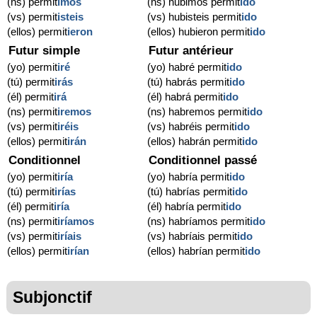
(ns) permit
imos
(ns) hubimos permit
ido
(vs) permit
isteis
(vs) hubisteis permit
ido
(ellos) permit
ieron
(ellos) hubieron permit
ido
Futur simple
Futur antérieur
(yo) permit
iré
(yo) habré permit
ido
(tú) permit
irás
(tú) habrás permit
ido
(él) permit
irá
(él) habrá permit
ido
(ns) permit
iremos
(ns) habremos permit
ido
(vs) permit
iréis
(vs) habréis permit
ido
(ellos) permit
irán
(ellos) habrán permit
ido
Conditionnel
Conditionnel passé
(yo) permit
iría
(yo) habría permit
ido
(tú) permit
irías
(tú) habrías permit
ido
(él) permit
iría
(él) habría permit
ido
(ns) permit
iríamos
(ns) habríamos permit
ido
(vs) permit
iríais
(vs) habríais permit
ido
(ellos) permit
irían
(ellos) habrían permit
ido
Subjonctif