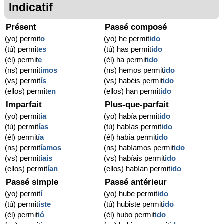
Indicatif
Présent
Passé composé
(yo) permit
o
(yo) he permit
ido
(tú) permit
es
(tú) has permit
ido
(él) permit
e
(él) ha permit
ido
(ns) permit
imos
(ns) hemos permit
ido
(vs) permit
ís
(vs) habéis permit
ido
(ellos) permit
en
(ellos) han permit
ido
Imparfait
Plus-que-parfait
(yo) permit
ía
(yo) había permit
ido
(tú) permit
ías
(tú) habías permit
ido
(él) permit
ía
(él) había permit
ido
(ns) permit
íamos
(ns) habíamos permit
ido
(vs) permit
íais
(vs) habíais permit
ido
(ellos) permit
ían
(ellos) habían permit
ido
Passé simple
Passé antérieur
(yo) permit
í
(yo) hube permit
ido
(tú) permit
iste
(tú) hubiste permit
ido
(él) permit
ió
(él) hubo permit
ido