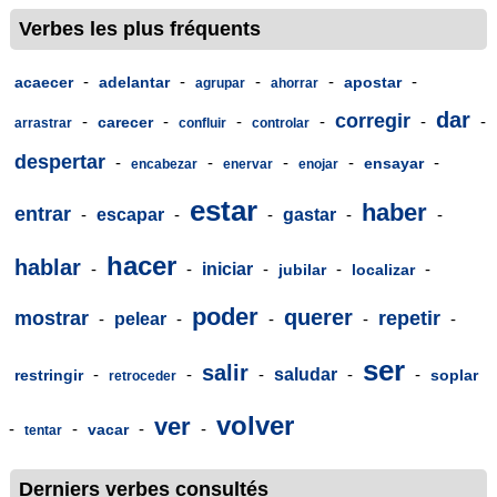
Verbes les plus fréquents
-
-
-
-
-
acaecer
adelantar
apostar
agrupar
ahorrar
dar
corregir
-
-
-
-
-
-
carecer
arrastrar
confluir
controlar
despertar
-
-
-
-
-
ensayar
encabezar
enervar
enojar
estar
haber
entrar
-
escapar
-
-
gastar
-
-
hacer
hablar
-
-
iniciar
-
-
-
jubilar
localizar
poder
querer
mostrar
repetir
-
pelear
-
-
-
-
ser
salir
-
-
-
saludar
-
-
restringir
soplar
retroceder
volver
ver
-
-
-
-
vacar
tentar
Derniers verbes consultés