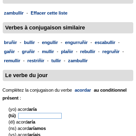
zambullir
-
Effacer cette liste
Verbes à conjugaison similaire
bruñir
-
bullir
-
engullir
-
engurruñir
-
escabullir
-
gañir
-
gruñir
-
mullir
-
plañir
-
rebullir
-
regruñir
-
remullir
-
restriñir
-
tullir
-
zambullir
Le verbe du jour
Complétez la conjugaison du verbe
acordar
au conditionnel
présent
:
(yo) acord
aría
(tú)
(él) acord
aría
(ns) acord
aríamos
(vs) acord
aríais