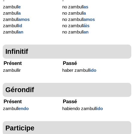
-
-
zambull
e
no zambull
as
zambull
a
no zambull
a
zambull
amos
no zambull
amos
zambull
id
no zambull
áis
zambull
an
no zambull
an
Infinitif
Présent
Passé
zambullir
haber zambull
ido
Gérondif
Présent
Passé
zambull
endo
habiendo zambull
ido
Participe