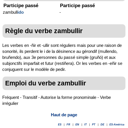
Participe passé
Participe passé
zambull
ido
-
Règle du verbe zambullir
Les verbes en -ñir et -ullir sont réguliers mais pour une raison de
sonorité, ils perdent le i de la désinence au gérondif (mullendo,
bruñendo), aux 3e personnes du passé simple (gruñó) et aux
subjonctifs imparfait et futur (restiñera). Or les verbes en -eñir se
conjuguent sur le modèle de pedir.
Emploi du verbe zambullir
Fréquent - Transitif - Autorise la forme pronominale - Verbe
irrégulier
Haut de page
ES
|
FR
|
EN
|
IT
|
PT
|
DE
|
ES-América