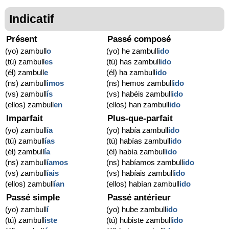
Indicatif
Présent
Passé composé
(yo) zambull
o
(yo) he zambull
ido
(tú) zambull
es
(tú) has zambull
ido
(él) zambull
e
(él) ha zambull
ido
(ns) zambull
imos
(ns) hemos zambull
ido
(vs) zambull
ís
(vs) habéis zambull
ido
(ellos) zambull
en
(ellos) han zambull
ido
Imparfait
Plus-que-parfait
(yo) zambull
ía
(yo) había zambull
ido
(tú) zambull
ías
(tú) habías zambull
ido
(él) zambull
ía
(él) había zambull
ido
(ns) zambull
íamos
(ns) habíamos zambull
ido
(vs) zambull
íais
(vs) habíais zambull
ido
(ellos) zambull
ían
(ellos) habían zambull
ido
Passé simple
Passé antérieur
(yo) zambull
í
(yo) hube zambull
ido
(tú) zambull
iste
(tú) hubiste zambull
ido