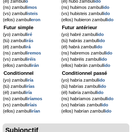
(él) zambull
ó
(él) hubo zambull
ido
(ns) zambull
imos
(ns) hubimos zambull
ido
(vs) zambull
isteis
(vs) hubisteis zambull
ido
(ellos) zambull
eron
(ellos) hubieron zambull
ido
Futur simple
Futur antérieur
(yo) zambull
iré
(yo) habré zambull
ido
(tú) zambull
irás
(tú) habrás zambull
ido
(él) zambull
irá
(él) habrá zambull
ido
(ns) zambull
iremos
(ns) habremos zambull
ido
(vs) zambull
iréis
(vs) habréis zambull
ido
(ellos) zambull
irán
(ellos) habrán zambull
ido
Conditionnel
Conditionnel passé
(yo) zambull
iría
(yo) habría zambull
ido
(tú) zambull
irías
(tú) habrías zambull
ido
(él) zambull
iría
(él) habría zambull
ido
(ns) zambull
iríamos
(ns) habríamos zambull
ido
(vs) zambull
iríais
(vs) habríais zambull
ido
(ellos) zambull
irían
(ellos) habrían zambull
ido
Subjonctif