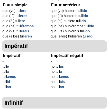
Futur simple
Futur antérieur
que (yo) tull
ere
que (yo) hubiere tull
ido
que (tú) tull
eres
que (tú) hubieres tull
ido
que (él) tull
ere
que (él) hubiere tull
ido
que (ns) tull
éremos
que (ns) hubiéremos tull
ido
que (vs) tull
ereis
que (vs) hubiereis tull
ido
que (ellos) tull
eren
que (ellos) hubieren tull
ido
Impératif
Impératif
Impératif négatif
-
-
tull
e
no tull
as
tull
a
no tull
a
tull
amos
no tull
amos
tull
id
no tull
áis
tull
an
no tull
an
Infinitif