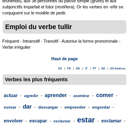
bruñendo), aux 3e personnes du passé simple (gruñó) et aux
subjonctifs imparfait et futur (restiñera). Or les verbes en -eñir se
conjuguent sur le modèle de pedir.
Emploi du verbe tullir
Fréquent - Intransitif - Transitif - Autorise la forme pronominale -
Verbe irrégulier
Haut de page
ES
|
FR
|
EN
|
IT
|
PT
|
DE
|
ES-América
Verbes les plus fréquents
comer
aprender
actuar
-
-
-
-
-
agredir
asombrar
dar
-
-
-
-
-
cursar
descargar
emprender
engordar
estar
envolver
-
escapar
-
-
-
exclamar
-
esclavizar