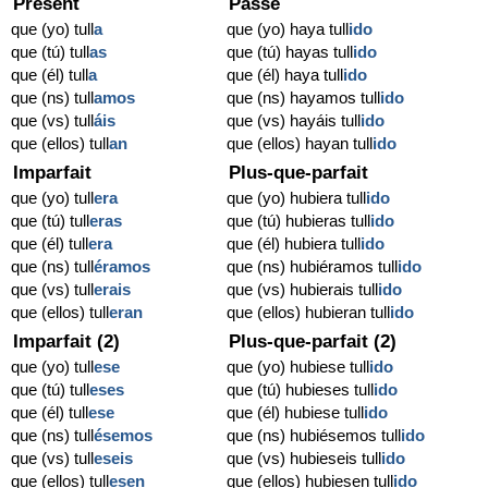
Présent
Passé
que (yo) tull
a
que (yo) haya tull
ido
que (tú) tull
as
que (tú) hayas tull
ido
que (él) tull
a
que (él) haya tull
ido
que (ns) tull
amos
que (ns) hayamos tull
ido
que (vs) tull
áis
que (vs) hayáis tull
ido
que (ellos) tull
an
que (ellos) hayan tull
ido
Imparfait
Plus-que-parfait
que (yo) tull
era
que (yo) hubiera tull
ido
que (tú) tull
eras
que (tú) hubieras tull
ido
que (él) tull
era
que (él) hubiera tull
ido
que (ns) tull
éramos
que (ns) hubiéramos tull
ido
que (vs) tull
erais
que (vs) hubierais tull
ido
que (ellos) tull
eran
que (ellos) hubieran tull
ido
Imparfait (2)
Plus-que-parfait (2)
que (yo) tull
ese
que (yo) hubiese tull
ido
que (tú) tull
eses
que (tú) hubieses tull
ido
que (él) tull
ese
que (él) hubiese tull
ido
que (ns) tull
ésemos
que (ns) hubiésemos tull
ido
que (vs) tull
eseis
que (vs) hubieseis tull
ido
que (ellos) tull
esen
que (ellos) hubiesen tull
ido