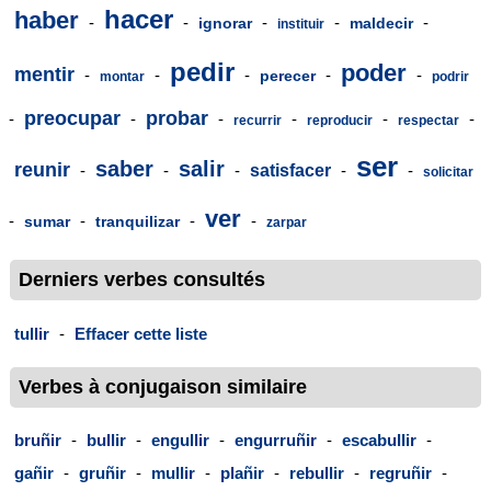
hacer
haber
-
-
-
-
-
ignorar
maldecir
instituir
pedir
poder
mentir
-
-
-
-
-
perecer
montar
podrir
preocupar
probar
-
-
-
-
-
-
recurrir
reproducir
respectar
ser
saber
salir
reunir
-
-
-
satisfacer
-
-
solicitar
ver
-
-
-
-
sumar
tranquilizar
zarpar
Derniers verbes consultés
tullir
-
Effacer cette liste
Verbes à conjugaison similaire
bruñir
-
bullir
-
engullir
-
engurruñir
-
escabullir
-
gañir
-
gruñir
-
mullir
-
plañir
-
rebullir
-
regruñir
-