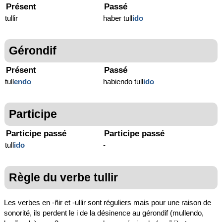
Présent
Passé
tullir
haber tull
ido
Gérondif
Présent
Passé
tull
endo
habiendo tull
ido
Participe
Participe passé
Participe passé
tull
ido
-
Règle du verbe tullir
Les verbes en -ñir et -ullir sont réguliers mais pour une raison de
sonorité, ils perdent le i de la désinence au gérondif (mullendo,