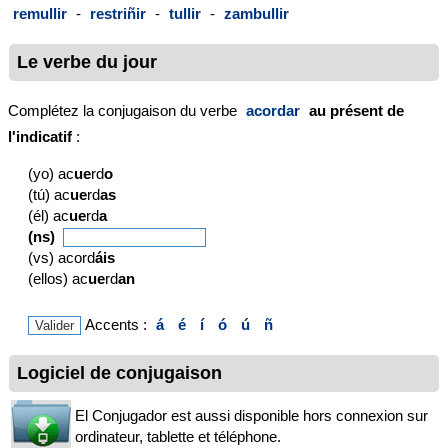
remullir
-
restriñir
-
tullir
-
zambullir
Le verbe du jour
Complétez la conjugaison du verbe
acordar
au présent de
l'indicatif
:
(yo) ac
ue
rd
o
(tú) ac
ue
rd
as
(él) ac
ue
rd
a
(ns)
(vs) acord
áis
(ellos) ac
ue
rd
an
Accents :
á
é
í
ó
ú
ñ
Logiciel de conjugaison
El Conjugador est aussi disponible hors connexion sur
ordinateur, tablette et téléphone.