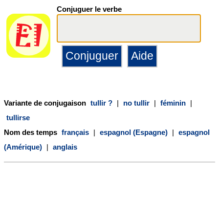
Conjuguer le verbe
Variante de conjugaison
tullir ?
|
no tullir
|
féminin
|
tullirse
Nom des temps
français
|
espagnol (Espagne)
|
espagnol
(Amérique)
|
anglais