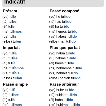
Indicatif
Présent
Passé composé
(yo) tull
o
(yo) he tull
ido
(tú) tull
es
(tú) has tull
ido
(él) tull
e
(él) ha tull
ido
(ns) tull
imos
(ns) hemos tull
ido
(vs) tull
ís
(vs) habéis tull
ido
(ellos) tull
en
(ellos) han tull
ido
Imparfait
Plus-que-parfait
(yo) tull
ía
(yo) había tull
ido
(tú) tull
ías
(tú) habías tull
ido
(él) tull
ía
(él) había tull
ido
(ns) tull
íamos
(ns) habíamos tull
ido
(vs) tull
íais
(vs) habíais tull
ido
(ellos) tull
ían
(ellos) habían tull
ido
Passé simple
Passé antérieur
(yo) tull
í
(yo) hube tull
ido
(tú) tull
iste
(tú) hubiste tull
ido
(él) tull
ó
(él) hubo tull
ido
(ns) tull
imos
(ns) hubimos tull
ido