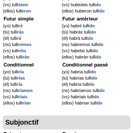
(vs) tull
isteis
(vs) hubisteis tull
ido
(ellos) tull
eron
(ellos) hubieron tull
ido
Futur simple
Futur antérieur
(yo) tull
iré
(yo) habré tull
ido
(tú) tull
irás
(tú) habrás tull
ido
(él) tull
irá
(él) habrá tull
ido
(ns) tull
iremos
(ns) habremos tull
ido
(vs) tull
iréis
(vs) habréis tull
ido
(ellos) tull
irán
(ellos) habrán tull
ido
Conditionnel
Conditionnel passé
(yo) tull
iría
(yo) habría tull
ido
(tú) tull
irías
(tú) habrías tull
ido
(él) tull
iría
(él) habría tull
ido
(ns) tull
iríamos
(ns) habríamos tull
ido
(vs) tull
iríais
(vs) habríais tull
ido
(ellos) tull
irían
(ellos) habrían tull
ido
Subjonctif