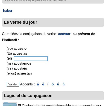
haber
Le verbe du jour
Complétez la conjugaison du verbe
acostar
au présent de
l'indicatif
:
(yo) ac
ue
st
o
(tú) ac
ue
st
as
(él)
(ns) acost
amos
(vs) acost
áis
(ellos) ac
ue
st
an
Accents :
á
é
í
ó
ú
ñ
Logiciel de conjugaison
El Conjugador est aussi disponible hors connexion sur