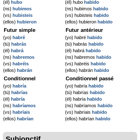
(él)
hubo
(él) hubo
habido
(ns)
hubimos
(ns) hubimos
habido
(vs)
hubisteis
(vs) hubisteis
habido
(ellos)
hubieron
(ellos) hubieron
habido
Futur simple
Futur antérieur
(yo)
habré
(yo) habré
habido
(tú)
habrás
(tú) habrás
habido
(él)
habrá
(él) habrá
habido
(ns)
habremos
(ns) habremos
habido
(vs)
habréis
(vs) habréis
habido
(ellos)
habrán
(ellos) habrán
habido
Conditionnel
Conditionnel passé
(yo)
habría
(yo) habría
habido
(tú)
habrías
(tú) habrías
habido
(él)
habría
(él) habría
habido
(ns)
habríamos
(ns) habríamos
habido
(vs)
habríais
(vs) habríais
habido
(ellos)
habrían
(ellos) habrían
habido
Subjonctif