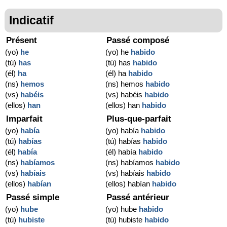
Indicatif
Présent
Passé composé
(yo)
he
(yo) he
habido
(tú)
has
(tú) has
habido
(él)
ha
(él) ha
habido
(ns)
hemos
(ns) hemos
habido
(vs)
habéis
(vs) habéis
habido
(ellos)
han
(ellos) han
habido
Imparfait
Plus-que-parfait
(yo)
había
(yo) había
habido
(tú)
habías
(tú) habías
habido
(él)
había
(él) había
habido
(ns)
habíamos
(ns) habíamos
habido
(vs)
habíais
(vs) habíais
habido
(ellos)
habían
(ellos) habían
habido
Passé simple
Passé antérieur
(yo)
hube
(yo) hube
habido
(tú)
hubiste
(tú) hubiste
habido