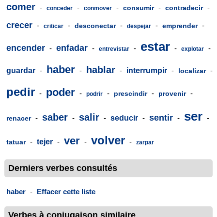
comer
-
-
-
-
-
consumir
contradecir
conceder
conmover
crecer
-
-
-
-
-
desconectar
emprender
criticar
despejar
estar
encender
enfadar
-
-
-
-
-
entrevistar
explotar
haber
hablar
guardar
-
-
-
interrumpir
-
-
localizar
pedir
poder
-
-
-
-
-
prescindir
provenir
podrir
ser
saber
salir
sentir
-
-
-
seducir
-
-
-
renacer
volver
ver
-
tejer
-
-
-
tatuar
zarpar
Derniers verbes consultés
haber
-
Effacer cette liste
Verbes à conjugaison similaire