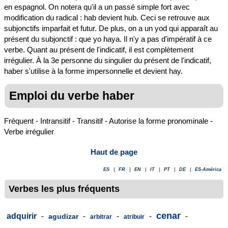
en espagnol. On notera qu'il a un passé simple fort avec
modification du radical : hab devient hub. Ceci se retrouve aux
subjonctifs imparfait et futur. De plus, on a un yod qui apparaît au
présent du subjonctif : que yo haya. Il n'y a pas d'impératif à ce
verbe. Quant au présent de l'indicatif, il est complètement
irrégulier. À la 3e personne du singulier du présent de l'indicatif,
haber s'utilise à la forme impersonnelle et devient hay.
Emploi du verbe haber
Fréquent - Intransitif - Transitif - Autorise la forme pronominale -
Verbe irrégulier
Haut de page
ES
|
FR
|
EN
|
IT
|
PT
|
DE
|
ES-América
Verbes les plus fréquents
cenar
adquirir
-
-
-
-
-
agudizar
arbitrar
atribuir