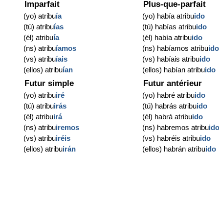
Imparfait
Plus-que-parfait
(yo) atribu
ía
(yo) había atribu
ido
(tú) atribu
ías
(tú) habías atribu
ido
(él) atribu
ía
(él) había atribu
ido
(ns) atribu
íamos
(ns) habíamos atribu
id
(vs) atribu
íais
(vs) habíais atribu
ido
(ellos) atribu
ían
(ellos) habían atribu
ido
Futur simple
Futur antérieur
(yo) atribu
iré
(yo) habré atribu
ido
(tú) atribu
irás
(tú) habrás atribu
ido
(él) atribu
irá
(él) habrá atribu
ido
(ns) atribu
iremos
(ns) habremos atribu
id
(vs) atribu
iréis
(vs) habréis atribu
ido
(ellos) atribu
irán
(ellos) habrán atribu
ido