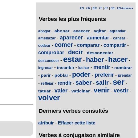
ES
|
FR
|
EN
|
IT
|
PT
|
DE
|
ES-América
Verbes les plus fréquents
-
-
-
-
-
abonar
acaecer
agitar
abogar
agrandar
aparecer
-
-
aumentar
-
-
amenazar
cansar
comer
-
-
comparar
-
compartir
-
codear
decir
comprobar
-
-
-
desconectar
estar
hacer
haber
-
-
-
-
desconocer
mentir
-
-
-
-
inscribir
nombrar
ingresar
luchar
poder
preferir
-
-
-
-
-
parir
poblar
prendar
ser
saber
salir
-
-
rendir
-
-
-
-
reflejar
venir
valer
vestir
-
-
-
-
-
tatuar
vaticinar
volver
Derniers verbes consultés
atribuir
-
Effacer cette liste
Verbes à conjugaison similaire