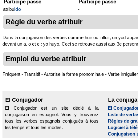
Participe passé
Participe passé
atribu
ido
-
Règle du verbe atribuir
Dans la conjugaison des verbes comme huir ou influir, un yod apparaît a
devant un a, o et e : yo huyo. Ceci se retrouve aussi aux 3e personn
Emploi du verbe atribuir
Fréquent - Transitif - Autorise la forme pronominale - Verbe irrégulier
El Conjugador
La conjuga
El Conjugador est un site dédié à la
El Conjugado
conjugaison en espagnol. Vous y trouverez
Liste de verb
tous les verbes espagnols conjugués à tous
Règles de gr
les temps et tous les modes.
Logiciel à tél
Conjugaison 