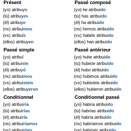
Présent
Passé composé
(yo) atribu
yo
(yo) he atribu
ido
(tú) atribu
yes
(tú) has atribu
ido
(él) atribu
ye
(él) ha atribu
ido
(ns) atribu
imos
(ns) hemos atribu
ido
(vs) atribu
ís
(vs) habéis atribu
ido
(ellos) atribu
yen
(ellos) han atribu
ido
Passé simple
Passé antérieur
(yo) atribu
í
(yo) hube atribu
ido
(tú) atribu
iste
(tú) hubiste atribu
ido
(él) atribu
yó
(él) hubo atribu
ido
(ns) atribu
imos
(ns) hubimos atribu
ido
(vs) atribu
isteis
(vs) hubisteis atribu
ido
(ellos) atribu
yeron
(ellos) hubieron atribu
ido
Conditionnel
Conditionnel passé
(yo) atribu
iría
(yo) habría atribu
ido
(tú) atribu
irías
(tú) habrías atribu
ido
(él) atribu
iría
(él) habría atribu
ido
(ns) atribu
iríamos
(ns) habríamos atribu
ido
(vs) atribu
iríais
(vs) habríais atribu
ido