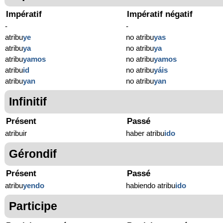
Impératif
Impératif négatif
-
-
atribu
ye
no atribu
yas
atribu
ya
no atribu
ya
atribu
yamos
no atribu
yamos
atribu
id
no atribu
yáis
atribu
yan
no atribu
yan
Infinitif
Présent
Passé
atribuir
haber atribu
ido
Gérondif
Présent
Passé
atribu
yendo
habiendo atribu
ido
Participe