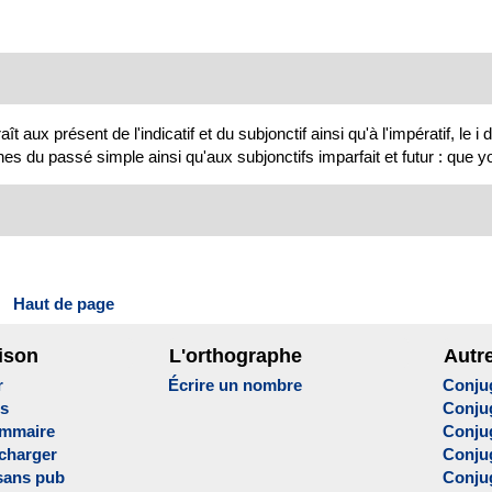
ux présent de l'indicatif et du subjonctif ainsi qu'à l'impératif, le i 
es du passé simple ainsi qu'aux subjonctifs imparfait et futur : que y
Haut de page
ison
L'orthographe
Autr
r
Écrire un nombre
Conju
es
Conju
ammaire
Conju
écharger
Conjug
sans pub
Conju