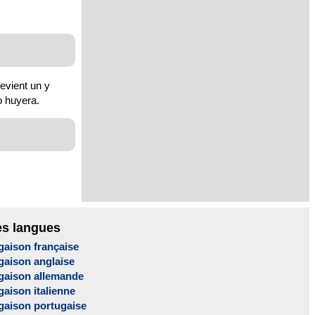
devient un y
o huyera.
es langues
gaison française
gaison anglaise
gaison allemande
aison italienne
gaison portugaise