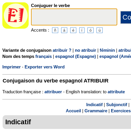
Conjuguer le verbe
Accents :
Variante de conjugaison
atribuir ?
|
no atribuir
|
féminin
|
atribu
Nom des temps
français
|
espagnol (Espagne)
|
espagnol (Amér
Imprimer
-
Exporter vers Word
Conjugaison du verbe espagnol
ATRIBUIR
Traduction française :
attribuer
- English translation: to
attribute
Indicatif
|
Subjonctif
|
Accueil
|
Grammaire
|
Exercices
Indicatif