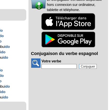
hors connexion sur ordinateur,
tablette et téléphone.
do
ido
o
ibu
ido
u
ido
Conjugaison du verbe espagnol
bu
ido
Votre verbe
do
ido
o
ibu
ido
u
ido
bu
ido