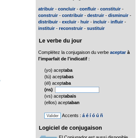
atribuir
-
concluir
-
confluir
-
constituir
-
construir
-
contribuir
-
destruir
-
disminuir
-
distribuir
-
excluir
-
huir
-
incluir
-
influir
-
instituir
-
reconstruir
-
sustituir
o
Le verbe du jour
Complétez la conjugaison du verbe
aceptar
à
l'imparfait de l'indicatif
:
(yo) acept
aba
(tú) acept
abas
o
(él) acept
aba
(ns)
(vs) acept
abais
(ellos) acept
aban
Accents :
á
é
í
ó
ú
ñ
Logiciel de conjugaison
El Conjugador est aussi disponible