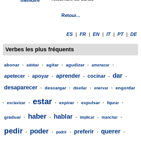
mémoire
Retour...
ES
|
FR
|
EN
|
IT
|
PT
|
DE
Verbes les plus fréquents
-
-
-
-
-
abonar
agitar
agudizar
adobar
amenazar
dar
aprender
apetecer
-
apoyar
-
-
cocinar
-
-
desaparecer
-
-
-
-
descargar
engordar
diseñar
enervar
estar
-
-
-
-
-
-
expirar
expulsar
esclavizar
figurar
haber
hablar
-
-
-
-
-
graduar
implicar
manchar
pedir
poder
querer
preferir
-
-
-
-
-
podrir