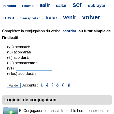
ser
salir
-
-
-
saltar
-
-
subrayar
-
renacer
resumir
volver
venir
tocar
tratar
-
-
-
-
transportar
Complétez la conjugaison du verbe
acordar
au futur simple de
l'indicatif
:
(yo) acord
aré
(tú) acord
arás
(él) acord
ará
(ns) acord
aremos
(vs)
(ellos) acord
arán
Accents :
á
é
í
ó
ú
ñ
Logiciel de conjugaison
El Conjugador est aussi disponible hors connexion sur