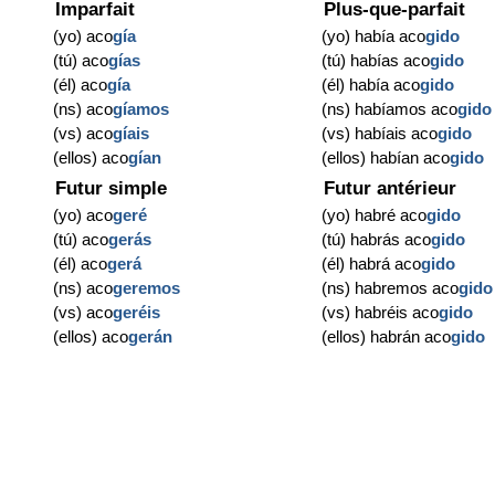
Imparfait
Plus-que-parfait
(yo) aco
gía
(yo) había aco
gido
(tú) aco
gías
(tú) habías aco
gido
(él) aco
gía
(él) había aco
gido
(ns) aco
gíamos
(ns) habíamos aco
gido
(vs) aco
gíais
(vs) habíais aco
gido
(ellos) aco
gían
(ellos) habían aco
gido
Futur simple
Futur antérieur
(yo) aco
geré
(yo) habré aco
gido
(tú) aco
gerás
(tú) habrás aco
gido
(él) aco
gerá
(él) habrá aco
gido
(ns) aco
geremos
(ns) habremos aco
gido
(vs) aco
geréis
(vs) habréis aco
gido
(ellos) aco
gerán
(ellos) habrán aco
gido