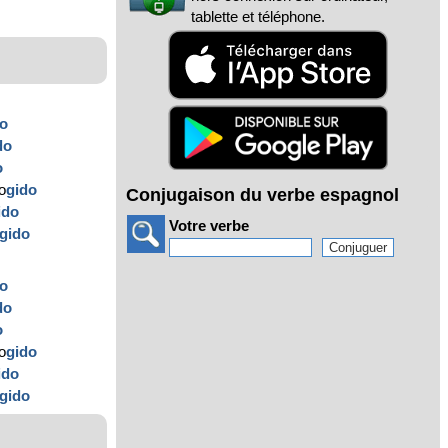
tablette et téléphone.
do
do
o
o
gido
Conjugaison du verbe espagnol
ido
Votre verbe
gido
do
do
o
o
gido
ido
gido