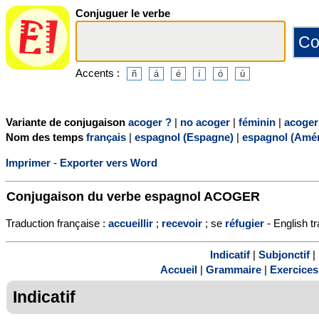
Conjuguer le verbe
Accents :
Variante de conjugaison
acoger ?
|
no acoger
|
féminin
|
acoger
Nom des temps
français
|
espagnol (Espagne)
|
espagnol (Amér
Imprimer
-
Exporter vers Word
Conjugaison du verbe espagnol
ACOGER
Traduction française :
accueillir
;
recevoir
; se
réfugier
- English tr
Indicatif
|
Subjonctif
|
Accueil
|
Grammaire
|
Exercices
Indicatif