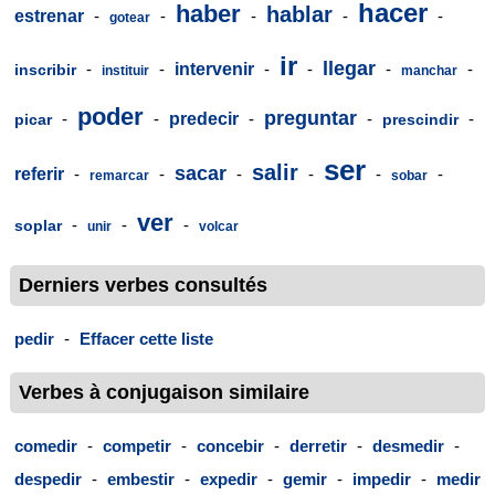
hacer
haber
hablar
estrenar
-
-
-
-
-
gotear
ir
llegar
-
-
intervenir
-
-
-
-
inscribir
instituir
manchar
poder
preguntar
-
-
predecir
-
-
-
picar
prescindir
ser
salir
sacar
referir
-
-
-
-
-
-
remarcar
sobar
ver
-
-
-
soplar
unir
volcar
Derniers verbes consultés
pedir
-
Effacer cette liste
Verbes à conjugaison similaire
comedir
-
competir
-
concebir
-
derretir
-
desmedir
-
despedir
-
embestir
-
expedir
-
gemir
-
impedir
-
medir