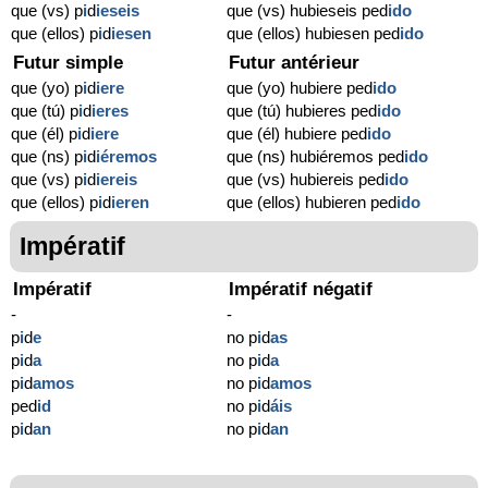
que (vs) p
i
d
ieseis
que (vs) hubieseis ped
ido
que (ellos) p
i
d
iesen
que (ellos) hubiesen ped
ido
Futur simple
Futur antérieur
que (yo) p
i
d
iere
que (yo) hubiere ped
ido
que (tú) p
i
d
ieres
que (tú) hubieres ped
ido
que (él) p
i
d
iere
que (él) hubiere ped
ido
que (ns) p
i
d
iéremos
que (ns) hubiéremos ped
ido
que (vs) p
i
d
iereis
que (vs) hubiereis ped
ido
que (ellos) p
i
d
ieren
que (ellos) hubieren ped
ido
Impératif
Impératif
Impératif négatif
-
-
p
i
d
e
no p
i
d
as
p
i
d
a
no p
i
d
a
p
i
d
amos
no p
i
d
amos
ped
id
no p
i
d
áis
p
i
d
an
no p
i
d
an