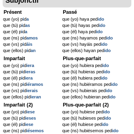
Subjonctif
Présent
Passé
que (yo) p
i
d
a
que (yo) haya ped
ido
que (tú) p
i
d
as
que (tú) hayas ped
ido
que (él) p
i
d
a
que (él) haya ped
ido
que (ns) p
i
d
amos
que (ns) hayamos ped
ido
que (vs) p
i
d
áis
que (vs) hayáis ped
ido
que (ellos) p
i
d
an
que (ellos) hayan ped
ido
Imparfait
Plus-que-parfait
que (yo) p
i
d
iera
que (yo) hubiera ped
ido
que (tú) p
i
d
ieras
que (tú) hubieras ped
ido
que (él) p
i
d
iera
que (él) hubiera ped
ido
que (ns) p
i
d
iéramos
que (ns) hubiéramos ped
ido
que (vs) p
i
d
ierais
que (vs) hubierais ped
ido
que (ellos) p
i
d
ieran
que (ellos) hubieran ped
ido
Imparfait (2)
Plus-que-parfait (2)
que (yo) p
i
d
iese
que (yo) hubiese ped
ido
que (tú) p
i
d
ieses
que (tú) hubieses ped
ido
que (él) p
i
d
iese
que (él) hubiese ped
ido
que (ns) p
i
d
iésemos
que (ns) hubiésemos ped
ido