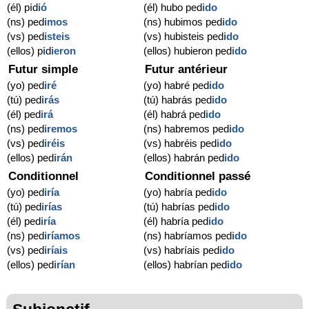
(él) p
i
d
ió
(él) hubo ped
ido
(ns) ped
imos
(ns) hubimos ped
ido
(vs) ped
isteis
(vs) hubisteis ped
ido
(ellos) p
i
d
ieron
(ellos) hubieron ped
ido
Futur simple
Futur antérieur
(yo) ped
iré
(yo) habré ped
ido
(tú) ped
irás
(tú) habrás ped
ido
(él) ped
irá
(él) habrá ped
ido
(ns) ped
iremos
(ns) habremos ped
ido
(vs) ped
iréis
(vs) habréis ped
ido
(ellos) ped
irán
(ellos) habrán ped
ido
Conditionnel
Conditionnel passé
(yo) ped
iría
(yo) habría ped
ido
(tú) ped
irías
(tú) habrías ped
ido
(él) ped
iría
(él) habría ped
ido
(ns) ped
iríamos
(ns) habríamos ped
ido
(vs) ped
iríais
(vs) habríais ped
ido
(ellos) ped
irían
(ellos) habrían ped
ido