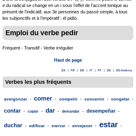
e du radical se change en un i sous l'effet de l'accent tonique au
présent de l'indicatif, aux 3e personnes du passé simple, à tous
les subjonctifs et à l'impératif : él pidió.
Emploi du verbe pedir
Fréquent - Transitif - Verbe irrégulier
Haut de page
ES
|
FR
|
EN
|
IT
|
PT
|
DE
|
ES-América
Verbes les plus fréquents
comer
-
-
-
-
-
avergonzar
competir
concernir
congelar
dar
contar
-
-
-
-
desempeñar
-
copiar
demandar
estar
duchar
-
-
-
-
-
edificar
envejecer
enervar