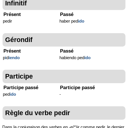
Infinitif
Présent
Passé
pedir
haber ped
ido
Gérondif
Présent
Passé
p
i
d
iendo
habiendo ped
ido
Participe
Participe passé
Participe passé
ped
ido
-
Règle du verbe pedir
Dans la conjugaison des verbes en -e(*)ir comme pedir, le dernier