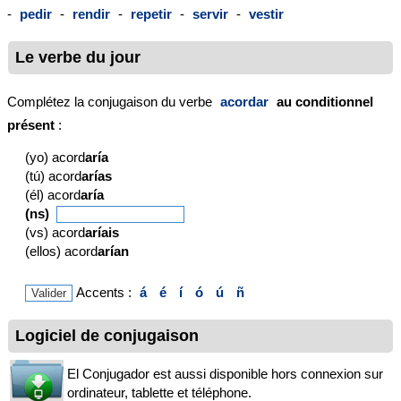
-
pedir
-
rendir
-
repetir
-
servir
-
vestir
Le verbe du jour
Complétez la conjugaison du verbe
acordar
au conditionnel
présent
:
(yo) acord
aría
(tú) acord
arías
(él) acord
aría
(ns)
(vs) acord
aríais
(ellos) acord
arían
Accents :
á
é
í
ó
ú
ñ
Logiciel de conjugaison
El Conjugador est aussi disponible hors connexion sur
ordinateur, tablette et téléphone.