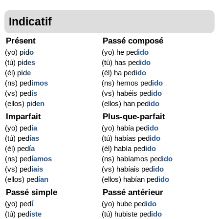
Indicatif
Présent
Passé composé
(yo) p
i
d
o
(yo) he ped
ido
(tú) p
i
d
es
(tú) has ped
ido
(él) p
i
d
e
(él) ha ped
ido
(ns) ped
imos
(ns) hemos ped
ido
(vs) ped
ís
(vs) habéis ped
ido
(ellos) p
i
d
en
(ellos) han ped
ido
Imparfait
Plus-que-parfait
(yo) ped
ía
(yo) había ped
ido
(tú) ped
ías
(tú) habías ped
ido
(él) ped
ía
(él) había ped
ido
(ns) ped
íamos
(ns) habíamos ped
ido
(vs) ped
íais
(vs) habíais ped
ido
(ellos) ped
ían
(ellos) habían ped
ido
Passé simple
Passé antérieur
(yo) ped
í
(yo) hube ped
ido
(tú) ped
iste
(tú) hubiste ped
ido