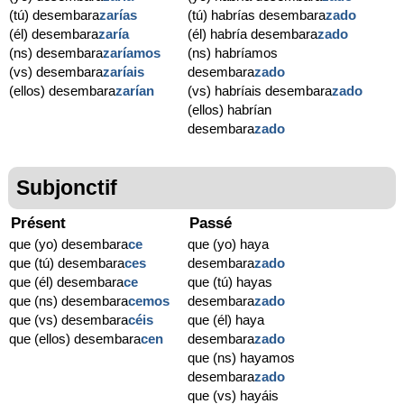
(tú) desembara
zarías
(tú) habrías desembara
zado
(él) desembara
zaría
(él) habría desembara
zado
(ns) desembara
zaríamos
(ns) habríamos
(vs) desembara
zaríais
desembara
zado
(ellos) desembara
zarían
(vs) habríais desembara
zado
(ellos) habrían
desembara
zado
Subjonctif
Présent
Passé
que (yo) desembara
ce
que (yo) haya
que (tú) desembara
ces
desembara
zado
que (él) desembara
ce
que (tú) hayas
que (ns) desembara
cemos
desembara
zado
que (vs) desembara
céis
que (él) haya
que (ellos) desembara
cen
desembara
zado
que (ns) hayamos
desembara
zado
que (vs) hayáis