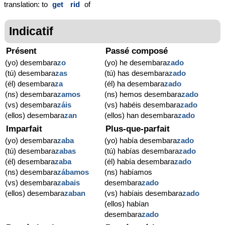
translation: to
get
rid
of
Indicatif
Présent
Passé composé
(yo) desembara
zo
(yo) he desembara
zado
(tú) desembara
zas
(tú) has desembara
zado
(él) desembara
za
(él) ha desembara
zado
(ns) desembara
zamos
(ns) hemos desembara
zado
(vs) desembara
záis
(vs) habéis desembara
zado
(ellos) desembara
zan
(ellos) han desembara
zado
Imparfait
Plus-que-parfait
(yo) desembara
zaba
(yo) había desembara
zado
(tú) desembara
zabas
(tú) habías desembara
zado
(él) desembara
zaba
(él) había desembara
zado
(ns) desembara
zábamos
(ns) habíamos
(vs) desembara
zabais
desembara
zado
(ellos) desembara
zaban
(vs) habíais desembara
zado
(ellos) habían
desembara
zado