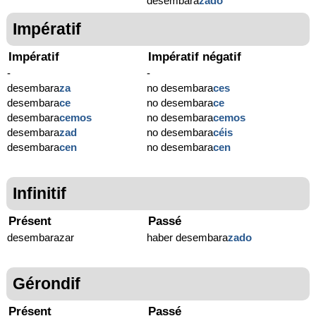
desembara
zado
Impératif
Impératif
Impératif négatif
-
-
desembara
za
no desembara
ces
desembara
ce
no desembara
ce
desembara
cemos
no desembara
cemos
desembara
zad
no desembara
céis
desembara
cen
no desembara
cen
Infinitif
Présent
Passé
desembarazar
haber desembara
zado
Gérondif
Présent
Passé