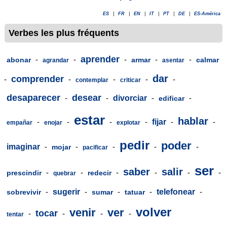
ES
|
FR
|
EN
|
IT
|
PT
|
DE
|
ES-América
Verbes les plus fréquents
aprender
-
-
-
-
-
abonar
armar
calmar
agrandar
asentar
dar
comprender
-
-
-
-
-
contemplar
criticar
desaparecer
desear
-
-
divorciar
-
-
edificar
estar
hablar
-
-
-
-
fijar
-
-
empañar
enojar
explotar
pedir
poder
imaginar
-
-
-
-
-
mojar
pacificar
ser
saber
salir
-
-
-
-
-
-
prescindir
redecir
quebrar
-
sugerir
-
-
-
telefonear
-
sobrevivir
sumar
tatuar
volver
venir
ver
tocar
-
-
-
-
tentar