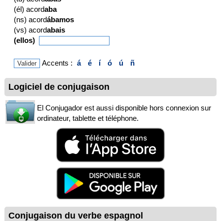
(él) acord
aba
(ns) acord
ábamos
(vs) acord
abais
(ellos)
Accents :
á
é
í
ó
ú
ñ
Logiciel de conjugaison
El Conjugador est aussi disponible hors connexion sur
ordinateur, tablette et téléphone.
Conjugaison du verbe espagnol