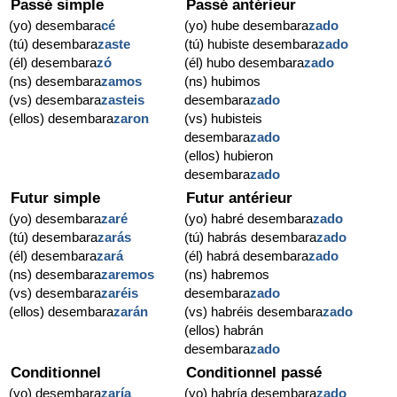
Passé simple
Passé antérieur
(yo) desembara
cé
(yo) hube desembara
zado
(tú) desembara
zaste
(tú) hubiste desembara
zado
(él) desembara
zó
(él) hubo desembara
zado
(ns) desembara
zamos
(ns) hubimos
(vs) desembara
zasteis
desembara
zado
(ellos) desembara
zaron
(vs) hubisteis
desembara
zado
(ellos) hubieron
desembara
zado
Futur simple
Futur antérieur
(yo) desembara
zaré
(yo) habré desembara
zado
(tú) desembara
zarás
(tú) habrás desembara
zado
(él) desembara
zará
(él) habrá desembara
zado
(ns) desembara
zaremos
(ns) habremos
(vs) desembara
zaréis
desembara
zado
(ellos) desembara
zarán
(vs) habréis desembara
zado
(ellos) habrán
desembara
zado
Conditionnel
Conditionnel passé
(yo) desembara
zaría
(yo) habría desembara
zado