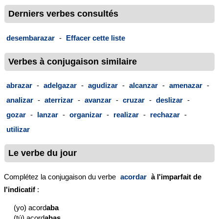
Derniers verbes consultés
desembarazar
-
Effacer cette liste
Verbes à conjugaison similaire
abrazar
-
adelgazar
-
agudizar
-
alcanzar
-
amenazar
-
analizar
-
aterrizar
-
avanzar
-
cruzar
-
deslizar
-
gozar
-
lanzar
-
organizar
-
realizar
-
rechazar
-
utilizar
Le verbe du jour
Complétez la conjugaison du verbe
acordar
à l'imparfait de
l'indicatif
:
(yo) acord
aba
(tú) acord
abas