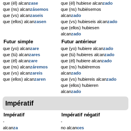
que (él) alcan
zase
que (él) hubiese alcan
zado
que (ns) alcan
zásemos
que (ns) hubiésemos
que (vs) alcan
zaseis
alcan
zado
que (ellos) alcan
zasen
que (vs) hubieseis alcan
zado
que (ellos) hubiesen
alcan
zado
Futur simple
Futur antérieur
que (yo) alcan
zare
que (yo) hubiere alcan
zado
que (tú) alcan
zares
que (tú) hubieres alcan
zado
que (él) alcan
zare
que (él) hubiere alcan
zado
que (ns) alcan
záremos
que (ns) hubiéremos
que (vs) alcan
zareis
alcan
zado
que (ellos) alcan
zaren
que (vs) hubiereis alcan
zado
que (ellos) hubieren
alcan
zado
Impératif
Impératif
Impératif négatif
-
-
alcan
za
no alcan
ces