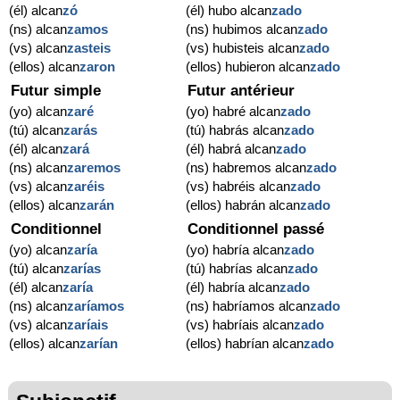
(él) alcan
zó
(él) hubo alcan
zado
(ns) alcan
zamos
(ns) hubimos alcan
zado
(vs) alcan
zasteis
(vs) hubisteis alcan
zado
(ellos) alcan
zaron
(ellos) hubieron alcan
zado
Futur simple
Futur antérieur
(yo) alcan
zaré
(yo) habré alcan
zado
(tú) alcan
zarás
(tú) habrás alcan
zado
(él) alcan
zará
(él) habrá alcan
zado
(ns) alcan
zaremos
(ns) habremos alcan
zado
(vs) alcan
zaréis
(vs) habréis alcan
zado
(ellos) alcan
zarán
(ellos) habrán alcan
zado
Conditionnel
Conditionnel passé
(yo) alcan
zaría
(yo) habría alcan
zado
(tú) alcan
zarías
(tú) habrías alcan
zado
(él) alcan
zaría
(él) habría alcan
zado
(ns) alcan
zaríamos
(ns) habríamos alcan
zado
(vs) alcan
zaríais
(vs) habríais alcan
zado
(ellos) alcan
zarían
(ellos) habrían alcan
zado