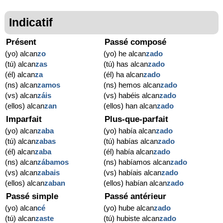
Indicatif
Présent
Passé composé
(yo) alcan
zo
(yo) he alcan
zado
(tú) alcan
zas
(tú) has alcan
zado
(él) alcan
za
(él) ha alcan
zado
(ns) alcan
zamos
(ns) hemos alcan
zado
(vs) alcan
záis
(vs) habéis alcan
zado
(ellos) alcan
zan
(ellos) han alcan
zado
Imparfait
Plus-que-parfait
(yo) alcan
zaba
(yo) había alcan
zado
(tú) alcan
zabas
(tú) habías alcan
zado
(él) alcan
zaba
(él) había alcan
zado
(ns) alcan
zábamos
(ns) habíamos alcan
zado
(vs) alcan
zabais
(vs) habíais alcan
zado
(ellos) alcan
zaban
(ellos) habían alcan
zado
Passé simple
Passé antérieur
(yo) alcan
cé
(yo) hube alcan
zado
(tú) alcan
zaste
(tú) hubiste alcan
zado