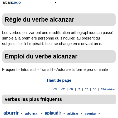
alcan
zado
-
Règle du verbe alcanzar
Les verbes en -zar ont une modification orthographique au passé
simple à la première personne du singulier, au présent du
subjonctif et à l'impératif. Le z se change en c devant un e.
Emploi du verbe alcanzar
Fréquent - Intransitif - Transitif - Autorise la forme pronominale
Haut de page
ES
|
FR
|
EN
|
IT
|
PT
|
DE
|
ES-América
Verbes les plus fréquents
aburrir
-
-
aplaudir
-
-
-
adornar
arbitrar
asentar