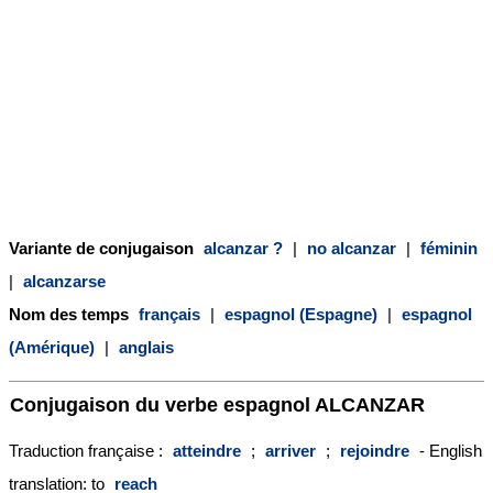
Variante de conjugaison
alcanzar ?
|
no alcanzar
|
féminin
|
alcanzarse
Nom des temps
français
|
espagnol (Espagne)
|
espagnol
(Amérique)
|
anglais
Conjugaison du verbe espagnol
ALCANZAR
Traduction française :
atteindre
;
arriver
;
rejoindre
- English
translation: to
reach