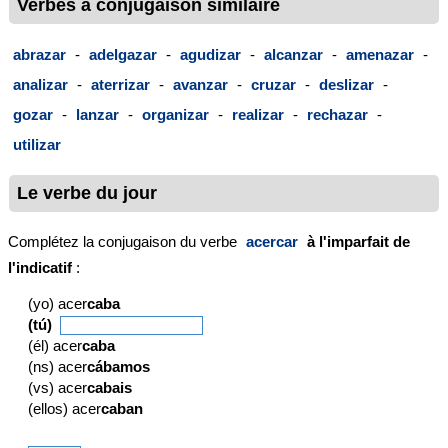
Verbes à conjugaison similaire
abrazar
-
adelgazar
-
agudizar
-
alcanzar
-
amenazar
-
analizar
-
aterrizar
-
avanzar
-
cruzar
-
deslizar
-
gozar
-
lanzar
-
organizar
-
realizar
-
rechazar
-
utilizar
Le verbe du jour
Complétez la conjugaison du verbe
acercar
à l'imparfait de
l'indicatif
:
(yo) acer
caba
(tú)
(él) acer
caba
(ns) acer
cábamos
(vs) acer
cabais
(ellos) acer
caban