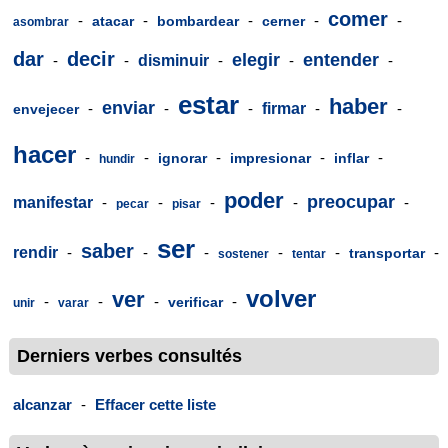
comer
-
-
-
-
-
atacar
bombardear
cerner
asombrar
dar
decir
elegir
entender
-
-
disminuir
-
-
-
estar
haber
enviar
-
-
-
firmar
-
-
envejecer
hacer
-
-
-
-
-
ignorar
impresionar
inflar
hundir
poder
preocupar
manifestar
-
-
-
-
-
pecar
pisar
ser
saber
rendir
-
-
-
-
-
-
transportar
sostener
tentar
volver
ver
-
-
-
-
verificar
unir
varar
Derniers verbes consultés
alcanzar
-
Effacer cette liste