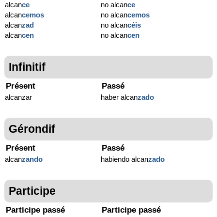
alcan
ce
no alcan
ce
alcan
cemos
no alcan
cemos
alcan
zad
no alcan
céis
alcan
cen
no alcan
cen
Infinitif
Présent
Passé
alcanzar
haber alcan
zado
Gérondif
Présent
Passé
alcan
zando
habiendo alcan
zado
Participe
Participe passé
Participe passé