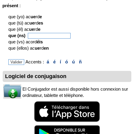
présent
:
que (yo) ac
ue
rd
e
que (tú) ac
ue
rd
es
que (él) ac
ue
rd
e
que (ns)
que (vs) acord
éis
que (ellos) ac
ue
rd
en
Accents :
á
é
í
ó
ú
ñ
Logiciel de conjugaison
El Conjugador est aussi disponible hors connexion sur
ordinateur, tablette et téléphone.