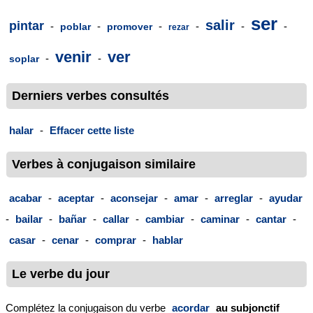
ser
salir
pintar
-
-
-
-
-
-
poblar
promover
rezar
venir
ver
-
-
soplar
Derniers verbes consultés
halar
-
Effacer cette liste
Verbes à conjugaison similaire
acabar
-
aceptar
-
aconsejar
-
amar
-
arreglar
-
ayudar
-
bailar
-
bañar
-
callar
-
cambiar
-
caminar
-
cantar
-
casar
-
cenar
-
comprar
-
hablar
Le verbe du jour
Complétez la conjugaison du verbe
acordar
au subjonctif