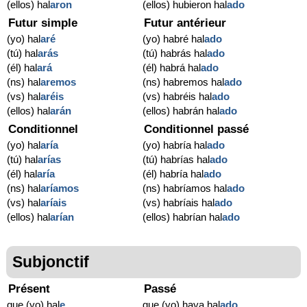
(ellos) hal
aron
(ellos) hubieron hal
ado
Futur simple
Futur antérieur
(yo) hal
aré
(yo) habré hal
ado
(tú) hal
arás
(tú) habrás hal
ado
(él) hal
ará
(él) habrá hal
ado
(ns) hal
aremos
(ns) habremos hal
ado
(vs) hal
aréis
(vs) habréis hal
ado
(ellos) hal
arán
(ellos) habrán hal
ado
Conditionnel
Conditionnel passé
(yo) hal
aría
(yo) habría hal
ado
(tú) hal
arías
(tú) habrías hal
ado
(él) hal
aría
(él) habría hal
ado
(ns) hal
aríamos
(ns) habríamos hal
ado
(vs) hal
aríais
(vs) habríais hal
ado
(ellos) hal
arían
(ellos) habrían hal
ado
Subjonctif
Présent
Passé
que (yo) hal
e
que (yo) haya hal
ado