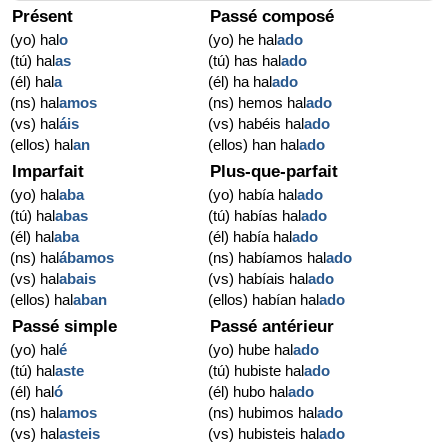
Présent
Passé composé
(yo) hal
o
(yo) he hal
ado
(tú) hal
as
(tú) has hal
ado
(él) hal
a
(él) ha hal
ado
(ns) hal
amos
(ns) hemos hal
ado
(vs) hal
áis
(vs) habéis hal
ado
(ellos) hal
an
(ellos) han hal
ado
Imparfait
Plus-que-parfait
(yo) hal
aba
(yo) había hal
ado
(tú) hal
abas
(tú) habías hal
ado
(él) hal
aba
(él) había hal
ado
(ns) hal
ábamos
(ns) habíamos hal
ado
(vs) hal
abais
(vs) habíais hal
ado
(ellos) hal
aban
(ellos) habían hal
ado
Passé simple
Passé antérieur
(yo) hal
é
(yo) hube hal
ado
(tú) hal
aste
(tú) hubiste hal
ado
(él) hal
ó
(él) hubo hal
ado
(ns) hal
amos
(ns) hubimos hal
ado
(vs) hal
asteis
(vs) hubisteis hal
ado