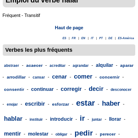
Fréquent - Transitif
Haut de page
ES
|
FR
|
EN
|
IT
|
PT
|
DE
|
ES-América
Verbes les plus fréquents
-
-
-
-
alquilar
-
acaecer
aparar
abstraer
acreditar
agrandar
comer
cenar
-
-
-
-
-
-
arrodillar
concernir
cansar
decir
corregir
-
continuar
-
-
-
consentir
desconocer
estar
haber
escribir
-
-
-
-
-
-
esforzar
enojar
ir
hablar
-
-
introducir
-
-
-
llorar
-
instituir
juntar
pedir
mentir
-
molestar
-
-
-
-
perecer
obligar