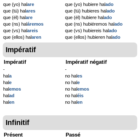
que (yo) hal
are
que (yo) hubiere hal
ado
que (tú) hal
ares
que (tú) hubieres hal
ado
que (él) hal
are
que (él) hubiere hal
ado
que (ns) hal
áremos
que (ns) hubiéremos hal
ado
que (vs) hal
areis
que (vs) hubiereis hal
ado
que (ellos) hal
aren
que (ellos) hubieren hal
ado
Impératif
Impératif
Impératif négatif
-
-
hal
a
no hal
es
hal
e
no hal
e
hal
emos
no hal
emos
hal
ad
no hal
éis
hal
en
no hal
en
Infinitif
Présent
Passé