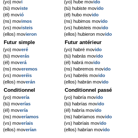
(yo) mov
í
(yo) hube mov
ido
(tú) mov
iste
(tú) hubiste mov
ido
(él) mov
ió
(él) hubo mov
ido
(ns) mov
imos
(ns) hubimos mov
ido
(vs) mov
isteis
(vs) hubisteis mov
ido
(ellos) mov
ieron
(ellos) hubieron mov
ido
Futur simple
Futur antérieur
(yo) mov
eré
(yo) habré mov
ido
(tú) mov
erás
(tú) habrás mov
ido
(él) mov
erá
(él) habrá mov
ido
(ns) mov
eremos
(ns) habremos mov
ido
(vs) mov
eréis
(vs) habréis mov
ido
(ellos) mov
erán
(ellos) habrán mov
ido
Conditionnel
Conditionnel passé
(yo) mov
ería
(yo) habría mov
ido
(tú) mov
erías
(tú) habrías mov
ido
(él) mov
ería
(él) habría mov
ido
(ns) mov
eríamos
(ns) habríamos mov
ido
(vs) mov
eríais
(vs) habríais mov
ido
(ellos) mov
erían
(ellos) habrían mov
ido