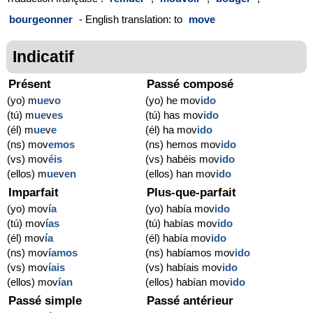
bourgeonner
- English translation: to
move
Indicatif
Présent
Passé composé
(yo) m
ue
v
o
(yo) he mov
ido
(tú) m
ue
v
es
(tú) has mov
ido
(él) m
ue
v
e
(él) ha mov
ido
(ns) mov
emos
(ns) hemos mov
ido
(vs) mov
éis
(vs) habéis mov
ido
(ellos) m
ue
v
en
(ellos) han mov
ido
Imparfait
Plus-que-parfait
(yo) mov
ía
(yo) había mov
ido
(tú) mov
ías
(tú) habías mov
ido
(él) mov
ía
(él) había mov
ido
(ns) mov
íamos
(ns) habíamos mov
ido
(vs) mov
íais
(vs) habíais mov
ido
(ellos) mov
ían
(ellos) habían mov
ido
Passé simple
Passé antérieur