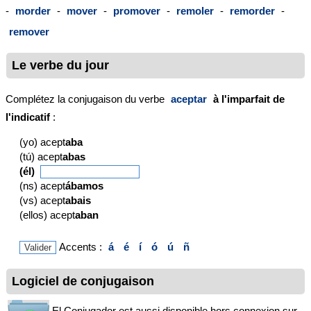
-
morder
-
mover
-
promover
-
remoler
-
remorder
-
remover
Le verbe du jour
Complétez la conjugaison du verbe
aceptar
à l'imparfait de
l'indicatif
:
(yo) acept
aba
(tú) acept
abas
(él)
(ns) acept
ábamos
(vs) acept
abais
(ellos) acept
aban
Accents :
á
é
í
ó
ú
ñ
Logiciel de conjugaison
El Conjugador est aussi disponible hors connexion sur