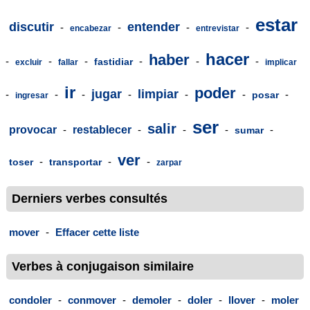
estar
discutir
entender
-
-
-
-
encabezar
entrevistar
hacer
haber
-
-
-
-
-
-
fastidiar
excluir
fallar
implicar
ir
poder
jugar
limpiar
-
-
-
-
-
-
-
posar
ingresar
ser
salir
provocar
-
restablecer
-
-
-
-
sumar
ver
-
-
-
toser
transportar
zarpar
Derniers verbes consultés
mover
-
Effacer cette liste
Verbes à conjugaison similaire
condoler
-
conmover
-
demoler
-
doler
-
llover
-
moler