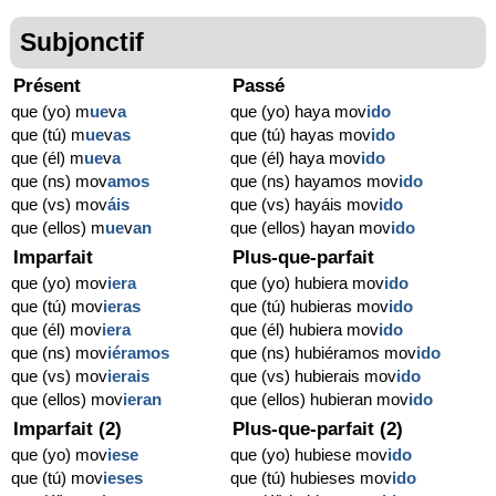
Subjonctif
Présent
Passé
que (yo) m
ue
v
a
que (yo) haya mov
ido
que (tú) m
ue
v
as
que (tú) hayas mov
ido
que (él) m
ue
v
a
que (él) haya mov
ido
que (ns) mov
amos
que (ns) hayamos mov
ido
que (vs) mov
áis
que (vs) hayáis mov
ido
que (ellos) m
ue
v
an
que (ellos) hayan mov
ido
Imparfait
Plus-que-parfait
que (yo) mov
iera
que (yo) hubiera mov
ido
que (tú) mov
ieras
que (tú) hubieras mov
ido
que (él) mov
iera
que (él) hubiera mov
ido
que (ns) mov
iéramos
que (ns) hubiéramos mov
ido
que (vs) mov
ierais
que (vs) hubierais mov
ido
que (ellos) mov
ieran
que (ellos) hubieran mov
ido
Imparfait (2)
Plus-que-parfait (2)
que (yo) mov
iese
que (yo) hubiese mov
ido
que (tú) mov
ieses
que (tú) hubieses mov
ido