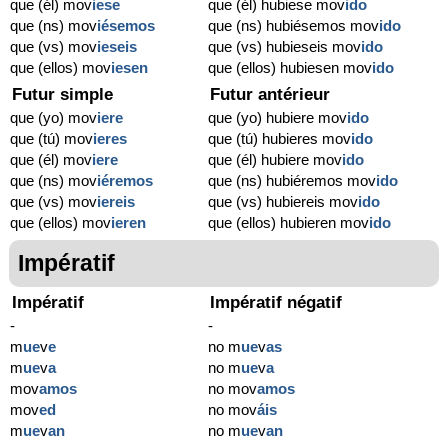
que (él) mov
iese
que (él) hubiese mov
ido
que (ns) mov
iésemos
que (ns) hubiésemos mov
ido
que (vs) mov
ieseis
que (vs) hubieseis mov
ido
que (ellos) mov
iesen
que (ellos) hubiesen mov
ido
Futur simple
Futur antérieur
que (yo) mov
iere
que (yo) hubiere mov
ido
que (tú) mov
ieres
que (tú) hubieres mov
ido
que (él) mov
iere
que (él) hubiere mov
ido
que (ns) mov
iéremos
que (ns) hubiéremos mov
ido
que (vs) mov
iereis
que (vs) hubiereis mov
ido
que (ellos) mov
ieren
que (ellos) hubieren mov
ido
Impératif
Impératif
Impératif négatif
-
-
m
ue
v
e
no m
ue
v
as
m
ue
v
a
no m
ue
v
a
mov
amos
no mov
amos
mov
ed
no mov
áis
m
ue
v
an
no m
ue
v
an