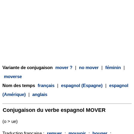
Variante de conjugaison
mover ?
|
no mover
|
féminin
|
moverse
Nom des temps
français
|
espagnol (Espagne)
|
espagnol
(Amérique)
|
anglais
Conjugaison du verbe espagnol
MOVER
(o > ue)
Traduction française :
remuer
;
mouvoir
;
bouger
;