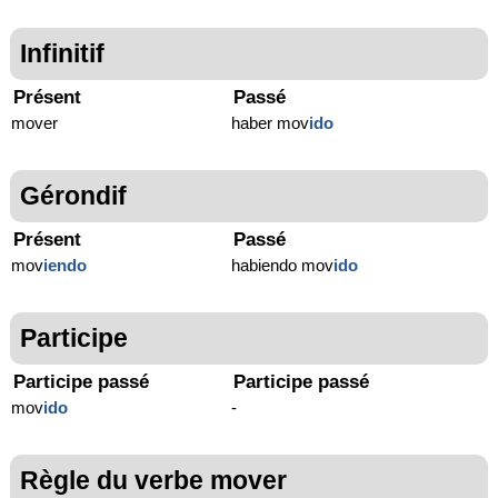
Infinitif
Présent
Passé
mover
haber mov
ido
Gérondif
Présent
Passé
mov
iendo
habiendo mov
ido
Participe
Participe passé
Participe passé
mov
ido
-
Règle du verbe mover