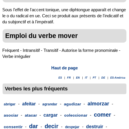
Sous l'effet de l'accent tonique, une diphtongue apparaît et change
le o du radical en ue. Ceci se produit aux présents de l'indicatif et
du subjonctif et à l'impératif.
Emploi du verbe mover
Fréquent - Intransitif - Transitif - Autorise la forme pronominale -
Verbe irrégulier
Haut de page
ES
|
FR
|
EN
|
IT
|
PT
|
DE
|
ES-América
Verbes les plus fréquents
almorzar
-
afeitar
-
-
-
-
agudizar
abrigar
agrandar
comer
-
-
cargar
-
-
-
asociar
atacar
coleccionar
dar
decir
-
-
-
-
destruir
-
consentir
despejar