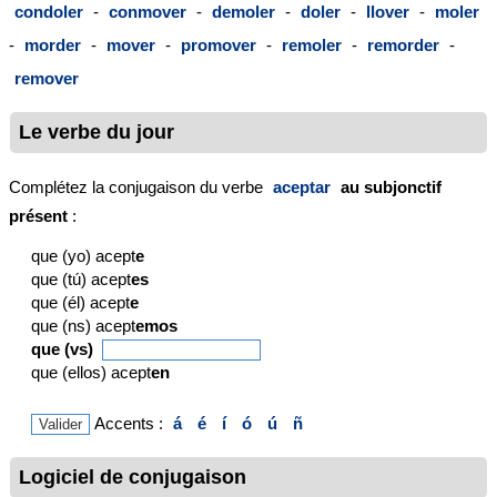
condoler
-
conmover
-
demoler
-
doler
-
llover
-
moler
-
morder
-
mover
-
promover
-
remoler
-
remorder
-
remover
Le verbe du jour
Complétez la conjugaison du verbe
aceptar
au subjonctif
présent
:
que (yo) acept
e
que (tú) acept
es
que (él) acept
e
que (ns) acept
emos
que (vs)
que (ellos) acept
en
Accents :
á
é
í
ó
ú
ñ
Logiciel de conjugaison