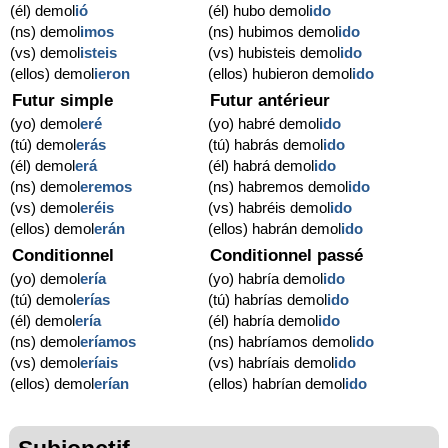
(él) demol
ió
(él) hubo demol
ido
(ns) demol
imos
(ns) hubimos demol
ido
(vs) demol
isteis
(vs) hubisteis demol
ido
(ellos) demol
ieron
(ellos) hubieron demol
ido
Futur simple
Futur antérieur
(yo) demol
eré
(yo) habré demol
ido
(tú) demol
erás
(tú) habrás demol
ido
(él) demol
erá
(él) habrá demol
ido
(ns) demol
eremos
(ns) habremos demol
ido
(vs) demol
eréis
(vs) habréis demol
ido
(ellos) demol
erán
(ellos) habrán demol
ido
Conditionnel
Conditionnel passé
(yo) demol
ería
(yo) habría demol
ido
(tú) demol
erías
(tú) habrías demol
ido
(él) demol
ería
(él) habría demol
ido
(ns) demol
eríamos
(ns) habríamos demol
ido
(vs) demol
eríais
(vs) habríais demol
ido
(ellos) demol
erían
(ellos) habrían demol
ido