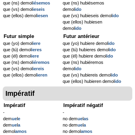
que (ns) demol
iésemos
que (ns) hubiésemos
que (vs) demol
ieseis
demol
ido
que (ellos) demol
iesen
que (vs) hubieseis demol
ido
que (ellos) hubiesen
demol
ido
Futur simple
Futur antérieur
que (yo) demol
iere
que (yo) hubiere demol
ido
que (tú) demol
ieres
que (tú) hubieres demol
ido
que (él) demol
iere
que (él) hubiere demol
ido
que (ns) demol
iéremos
que (ns) hubiéremos
que (vs) demol
iereis
demol
ido
que (ellos) demol
ieren
que (vs) hubiereis demol
ido
que (ellos) hubieren demol
ido
Impératif
Impératif
Impératif négatif
-
-
dem
ue
l
e
no dem
ue
l
as
dem
ue
l
a
no dem
ue
l
a
demol
amos
no demol
amos