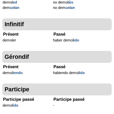
demol
ed
no demol
áis
dem
ue
l
an
no dem
ue
l
an
Infinitif
Présent
Passé
demoler
haber demol
ido
Gérondif
Présent
Passé
demol
iendo
habiendo demol
ido
Participe
Participe passé
Participe passé
demol
ido
-