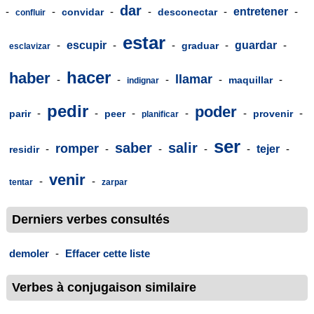
dar
-
-
-
-
-
entretener
-
convidar
desconectar
confluir
estar
-
escupir
-
-
-
guardar
-
graduar
esclavizar
hacer
haber
llamar
-
-
-
-
-
maquillar
indignar
pedir
poder
-
-
-
-
-
-
parir
peer
provenir
planificar
ser
saber
salir
romper
-
-
-
-
-
tejer
-
residir
venir
-
-
tentar
zarpar
Derniers verbes consultés
demoler
-
Effacer cette liste
Verbes à conjugaison similaire