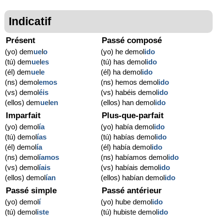
Indicatif
Présent
Passé composé
(yo) dem
ue
l
o
(yo) he demol
ido
(tú) dem
ue
l
es
(tú) has demol
ido
(él) dem
ue
l
e
(él) ha demol
ido
(ns) demol
emos
(ns) hemos demol
ido
(vs) demol
éis
(vs) habéis demol
ido
(ellos) dem
ue
l
en
(ellos) han demol
ido
Imparfait
Plus-que-parfait
(yo) demol
ía
(yo) había demol
ido
(tú) demol
ías
(tú) habías demol
ido
(él) demol
ía
(él) había demol
ido
(ns) demol
íamos
(ns) habíamos demol
ido
(vs) demol
íais
(vs) habíais demol
ido
(ellos) demol
ían
(ellos) habían demol
ido
Passé simple
Passé antérieur
(yo) demol
í
(yo) hube demol
ido
(tú) demol
iste
(tú) hubiste demol
ido