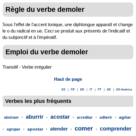
Règle du verbe demoler
Sous l'effet de l'accent tonique, une diphtongue apparaît et change
le o du radical en ue. Ceci se produit aux présents de l'indicatif et
du subjonctif et à l'impératif.
Emploi du verbe demoler
Transitif - Verbe irrégulier
Haut de page
ES
|
FR
|
EN
|
IT
|
PT
|
DE
|
ES-América
Verbes les plus fréquents
aburrir
acostar
-
-
-
-
-
agitar
abstraer
acreditar
adherir
comer
comprender
-
-
-
atender
-
-
apostar
agrupar