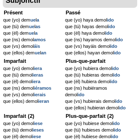
Subjonctif
Présent
Passé
que (yo) dem
ue
l
a
que (yo) haya demol
ido
que (tú) dem
ue
l
as
que (tú) hayas demol
ido
que (él) dem
ue
l
a
que (él) haya demol
ido
que (ns) demol
amos
que (ns) hayamos demol
ido
que (vs) demol
áis
que (vs) hayáis demol
ido
que (ellos) dem
ue
l
an
que (ellos) hayan demol
ido
Imparfait
Plus-que-parfait
que (yo) demol
iera
que (yo) hubiera demol
ido
que (tú) demol
ieras
que (tú) hubieras demol
ido
que (él) demol
iera
que (él) hubiera demol
ido
que (ns) demol
iéramos
que (ns) hubiéramos
que (vs) demol
ierais
demol
ido
que (ellos) demol
ieran
que (vs) hubierais demol
ido
que (ellos) hubieran demol
ido
Imparfait (2)
Plus-que-parfait (2)
que (yo) demol
iese
que (yo) hubiese demol
ido
que (tú) demol
ieses
que (tú) hubieses demol
ido
que (él) demol
iese
que (él) hubiese demol
ido