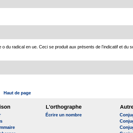
 o du radical en ue. Ceci se produit aux présents de l'indicatif et du su
Haut de page
ison
L'orthographe
Autr
r
Écrire un nombre
Conju
es
Conju
ammaire
Conju