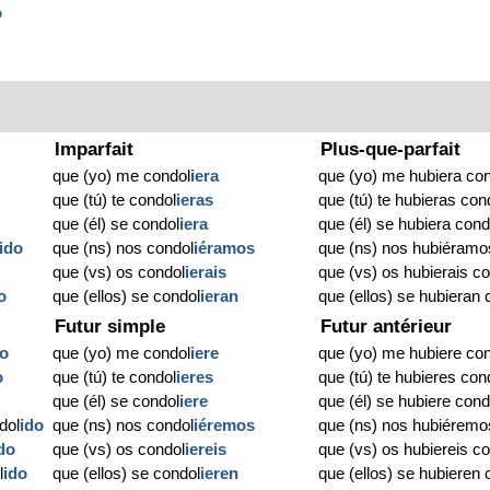
o
Imparfait
Plus-que-parfait
que (yo) me condol
iera
que (yo) me hubiera co
que (tú) te condol
ieras
que (tú) te hubieras con
que (él) se condol
iera
que (él) se hubiera cond
ido
que (ns) nos condol
iéramos
que (ns) nos hubiéramo
que (vs) os condol
ierais
que (vs) os hubierais c
o
que (ellos) se condol
ieran
que (ellos) se hubieran 
Futur simple
Futur antérieur
do
que (yo) me condol
iere
que (yo) me hubiere co
o
que (tú) te condol
ieres
que (tú) te hubieres con
que (él) se condol
iere
que (él) se hubiere cond
dol
ido
que (ns) nos condol
iéremos
que (ns) nos hubiéremo
do
que (vs) os condol
iereis
que (vs) os hubiereis c
l
ido
que (ellos) se condol
ieren
que (ellos) se hubieren 