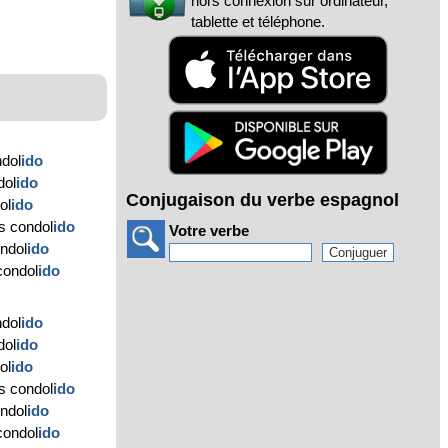
hors connexion sur ordinateur,
tablette et téléphone.
ndol
ido
dol
ido
Conjugaison du verbe espagnol
ol
ido
s condol
ido
Votre verbe
ondol
ido
condol
ido
ndol
ido
dol
ido
ol
ido
s condol
ido
ondol
ido
condol
ido