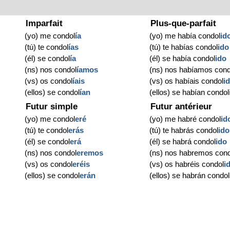
Imparfait
Plus-que-parfait
(yo) me condol
ía
(yo) me había condol
id
(tú) te condol
ías
(tú) te habías condol
ido
(él) se condol
ía
(él) se había condol
ido
(ns) nos condol
íamos
(ns) nos habíamos cond
(vs) os condol
íais
(vs) os habíais condol
i
(ellos) se condol
ían
(ellos) se habían condol
Futur simple
Futur antérieur
(yo) me condol
eré
(yo) me habré condol
id
(tú) te condol
erás
(tú) te habrás condol
ido
(él) se condol
erá
(él) se habrá condol
ido
(ns) nos condol
eremos
(ns) nos habremos cond
(vs) os condol
eréis
(vs) os habréis condol
i
(ellos) se condol
erán
(ellos) se habrán condol