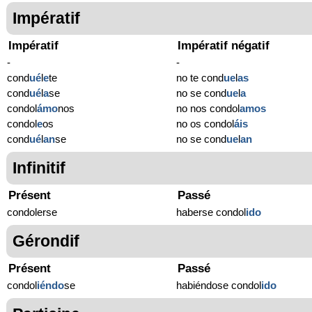
Impératif
Impératif
Impératif négatif
-
-
cond
ué
l
e
te
no te cond
ue
l
as
cond
ué
l
a
se
no se cond
ue
l
a
condol
ámo
nos
no nos condol
amos
condol
e
os
no os condol
áis
cond
ué
l
an
se
no se cond
ue
l
an
Infinitif
Présent
Passé
condolerse
haberse condol
ido
Gérondif
Présent
Passé
condol
iéndo
se
habiéndose condol
ido