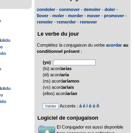
condoler
-
conmover
-
demoler
-
doler
-
llover
-
moler
-
morder
-
mover
-
promover
-
o
remoler
-
remorder
-
remover
Le verbe du jour
ol
ido
Complétez la conjugaison du verbe
acordar
au
do
conditionnel présent
:
ido
(yo)
(tú) acord
arías
o
(él) acord
aría
(ns) acord
aríamos
(vs) acord
aríais
ol
ido
(ellos) acord
arían
do
ido
Accents :
á
é
í
ó
ú
ñ
Logiciel de conjugaison
El Conjugador est aussi disponible