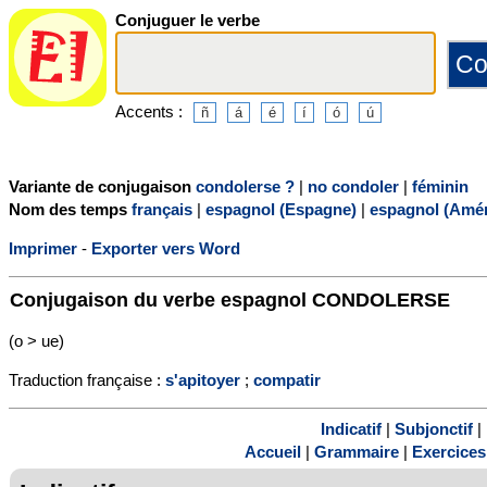
Conjuguer le verbe
Accents :
Variante de conjugaison
condolerse ?
|
no condoler
|
féminin
Nom des temps
français
|
espagnol (Espagne)
|
espagnol (Amér
Imprimer
-
Exporter vers Word
Conjugaison du verbe espagnol
CONDOLERSE
(o > ue)
Traduction française :
s'apitoyer
;
compatir
Indicatif
|
Subjonctif
|
Accueil
|
Grammaire
|
Exercices