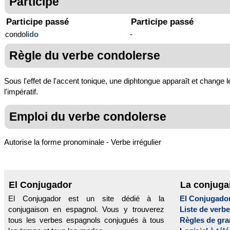
Participe
Participe passé
Participe passé
condol
ido
-
Règle du verbe condolerse
Sous l'effet de l'accent tonique, une diphtongue apparaît et change le
l'impératif.
Emploi du verbe condolerse
Autorise la forme pronominale - Verbe irrégulier
El Conjugador
La conjuga
El Conjugador est un site dédié à la
El Conjugado
conjugaison en espagnol. Vous y trouverez
Liste de verb
tous les verbes espagnols conjugués à tous
Règles de gr