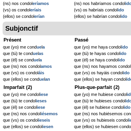
(ns) nos condol
eríamos
(ns) nos habríamos condol
id
(vs) os condol
eríais
(vs) os habríais condol
ido
(ellos) se condol
erían
(ellos) se habrían condol
ido
Subjonctif
Présent
Passé
que (yo) me cond
ue
l
a
que (yo) me haya condol
ido
que (tú) te cond
ue
l
as
que (tú) te hayas condol
ido
que (él) se cond
ue
l
a
que (él) se haya condol
ido
que (ns) nos condol
amos
que (ns) nos hayamos condol
que (vs) os condol
áis
que (vs) os hayáis condol
ido
que (ellos) se cond
ue
l
an
que (ellos) se hayan condol
id
Imparfait (2)
Plus-que-parfait (2)
que (yo) me condol
iese
que (yo) me hubiese condol
i
que (tú) te condol
ieses
que (tú) te hubieses condol
id
que (él) se condol
iese
que (él) se hubiese condol
ido
que (ns) nos condol
iésemos
que (ns) nos hubiésemos con
que (vs) os condol
ieseis
que (vs) os hubieseis condol
i
que (ellos) se condol
iesen
que (ellos) se hubiesen condo