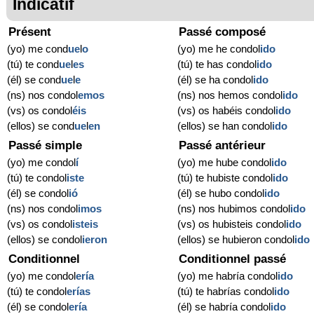
Indicatif
Présent
Passé composé
(yo) me cond
ue
l
o
(yo) me he condol
ido
(tú) te cond
ue
l
es
(tú) te has condol
ido
(él) se cond
ue
l
e
(él) se ha condol
ido
(ns) nos condol
emos
(ns) nos hemos condol
ido
(vs) os condol
éis
(vs) os habéis condol
ido
(ellos) se cond
ue
l
en
(ellos) se han condol
ido
Passé simple
Passé antérieur
(yo) me condol
í
(yo) me hube condol
ido
(tú) te condol
iste
(tú) te hubiste condol
ido
(él) se condol
ió
(él) se hubo condol
ido
(ns) nos condol
imos
(ns) nos hubimos condol
ido
(vs) os condol
isteis
(vs) os hubisteis condol
ido
(ellos) se condol
ieron
(ellos) se hubieron condol
ido
Conditionnel
Conditionnel passé
(yo) me condol
ería
(yo) me habría condol
ido
(tú) te condol
erías
(tú) te habrías condol
ido
(él) se condol
ería
(él) se habría condol
ido