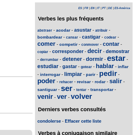
ES
|
FR
|
EN
|
IT
|
PT
|
DE
|
ES-América
Verbes les plus fréquents
-
-
asustar
-
-
acodar
abstraer
atribuir
-
-
castigar
-
-
bombardear
cansar
codear
comer
contar
-
-
-
-
competir
conmover
decir
-
corresponder
-
-
demostrar
copiar
estar
detener
dormir
-
-
-
-
-
derrumbar
hablar
estudiar
-
gastar
-
-
-
inflar
gotear
pedir
limpiar
-
-
-
-
-
interrogar
parir
poder
salir
-
-
-
-
-
revisar
rodar
rehacer
ser
-
-
-
-
santiguar
transportar
tentar
volver
venir
ver
-
-
Derniers verbes consultés
condolerse
-
Effacer cette liste
Verbes à conjugaison similaire