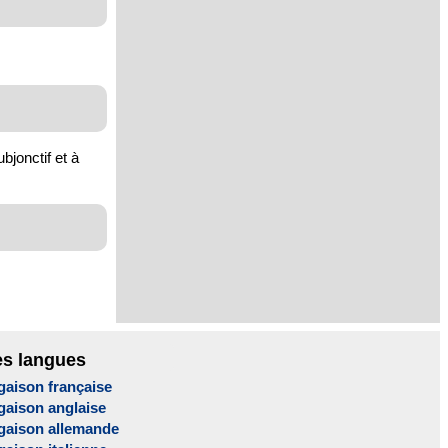
bjonctif et à
es langues
gaison française
gaison anglaise
gaison allemande