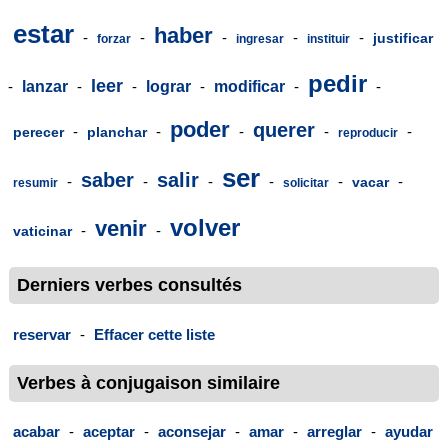
estar
haber
-
-
-
-
-
justificar
forzar
ingresar
instituir
pedir
leer
-
lanzar
-
-
lograr
-
modificar
-
-
poder
querer
-
-
-
-
-
perecer
planchar
reproducir
ser
saber
salir
-
-
-
-
-
-
vacar
resumir
solicitar
volver
venir
-
-
vaticinar
Derniers verbes consultés
reservar
-
Effacer cette liste
Verbes à conjugaison similaire
acabar
-
aceptar
-
aconsejar
-
amar
-
arreglar
-
ayudar