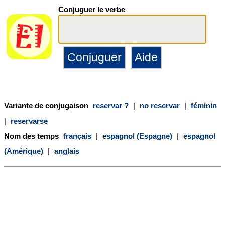
Conjuguer le verbe
Variante de conjugaison
reservar ?
|
no reservar
|
féminin
|
reservarse
Nom des temps
français
|
espagnol (Espagne)
|
espagnol
(Amérique)
|
anglais