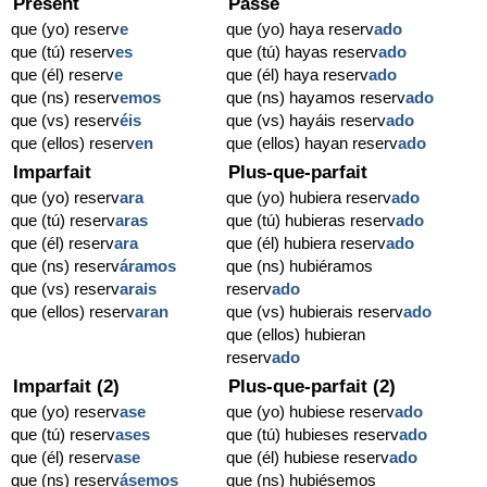
Présent
Passé
que (yo) reserv
e
que (yo) haya reserv
ado
que (tú) reserv
es
que (tú) hayas reserv
ado
que (él) reserv
e
que (él) haya reserv
ado
que (ns) reserv
emos
que (ns) hayamos reserv
ado
que (vs) reserv
éis
que (vs) hayáis reserv
ado
que (ellos) reserv
en
que (ellos) hayan reserv
ado
Imparfait
Plus-que-parfait
que (yo) reserv
ara
que (yo) hubiera reserv
ado
que (tú) reserv
aras
que (tú) hubieras reserv
ado
que (él) reserv
ara
que (él) hubiera reserv
ado
que (ns) reserv
áramos
que (ns) hubiéramos
que (vs) reserv
arais
reserv
ado
que (ellos) reserv
aran
que (vs) hubierais reserv
ado
que (ellos) hubieran
reserv
ado
Imparfait (2)
Plus-que-parfait (2)
que (yo) reserv
ase
que (yo) hubiese reserv
ado
que (tú) reserv
ases
que (tú) hubieses reserv
ado
que (él) reserv
ase
que (él) hubiese reserv
ado
que (ns) reserv
ásemos
que (ns) hubiésemos