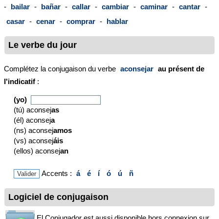
-
bailar
-
bañar
-
callar
-
cambiar
-
caminar
-
cantar
-
casar
-
cenar
-
comprar
-
hablar
Le verbe du jour
Complétez la conjugaison du verbe
aconsejar
au présent de
l'indicatif
:
(yo)
(tú) aconsej
as
(él) aconsej
a
(ns) aconsej
amos
(vs) aconsej
áis
(ellos) aconsej
an
Accents :
á
é
í
ó
ú
ñ
Logiciel de conjugaison
El Conjugador est aussi disponible hors connexion sur