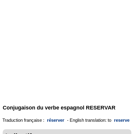
Conjugaison du verbe espagnol
RESERVAR
Traduction française :
réserver
- English translation: to
reserve