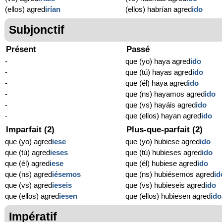
(ellos) agred
irían
(ellos) habrían agred
ido
Subjonctif
Présent
Passé
-
que (yo) haya agred
ido
-
que (tú) hayas agred
ido
-
que (él) haya agred
ido
-
que (ns) hayamos agred
ido
-
que (vs) hayáis agred
ido
-
que (ellos) hayan agred
ido
Imparfait (2)
Plus-que-parfait (2)
que (yo) agred
iese
que (yo) hubiese agred
ido
que (tú) agred
ieses
que (tú) hubieses agred
ido
que (él) agred
iese
que (él) hubiese agred
ido
que (ns) agred
iésemos
que (ns) hubiésemos agred
id
que (vs) agred
ieseis
que (vs) hubieseis agred
ido
que (ellos) agred
iesen
que (ellos) hubiesen agred
ido
Impératif