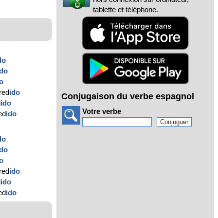
tablette et téléphone.
do
ido
o
red
ido
Conjugaison du verbe espagnol
d
ido
Votre verbe
ed
ido
do
ido
o
red
ido
d
ido
ed
ido