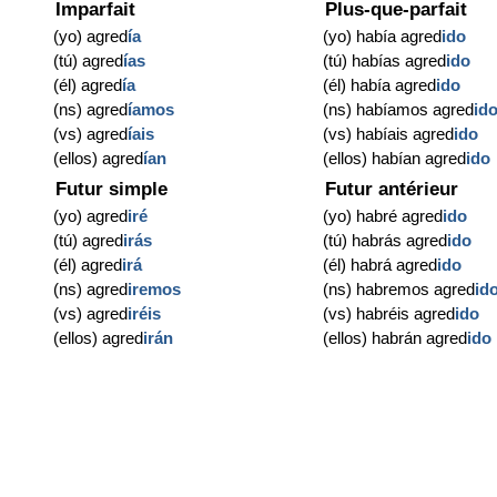
Imparfait
Plus-que-parfait
(yo) agred
ía
(yo) había agred
ido
(tú) agred
ías
(tú) habías agred
ido
(él) agred
ía
(él) había agred
ido
(ns) agred
íamos
(ns) habíamos agred
id
(vs) agred
íais
(vs) habíais agred
ido
(ellos) agred
ían
(ellos) habían agred
ido
Futur simple
Futur antérieur
(yo) agred
iré
(yo) habré agred
ido
(tú) agred
irás
(tú) habrás agred
ido
(él) agred
irá
(él) habrá agred
ido
(ns) agred
iremos
(ns) habremos agred
id
(vs) agred
iréis
(vs) habréis agred
ido
(ellos) agred
irán
(ellos) habrán agred
ido