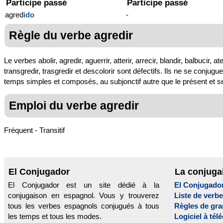
Participe passé
Participe passé
agred
ido
-
Règle du verbe agredir
Le verbes abolir, agredir, aguerrir, atterir, arrecir, blandir, balbucir, at
transgredir, trasgredir et descolorir sont défectifs. Ils ne se conjugu
temps simples et composés, au subjonctif autre que le présent et seu
Emploi du verbe agredir
Fréquent - Transitif
El Conjugador
La conjuga
El Conjugador est un site dédié à la
El Conjugado
conjugaison en espagnol. Vous y trouverez
Liste de verb
tous les verbes espagnols conjugués à tous
Règles de gr
les temps et tous les modes.
Logiciel à tél