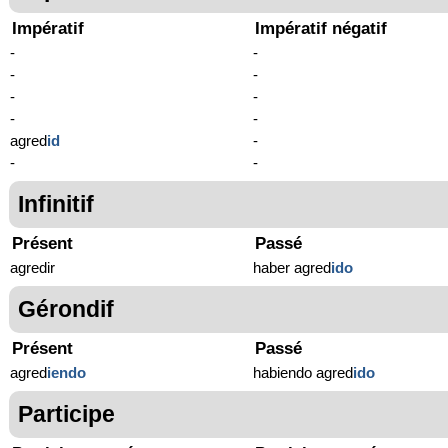
Impératif
Impératif négatif
-
-
-
-
-
-
-
-
agred
id
-
-
-
Infinitif
Présent
Passé
agredir
haber agred
ido
Gérondif
Présent
Passé
agred
iendo
habiendo agred
ido
Participe