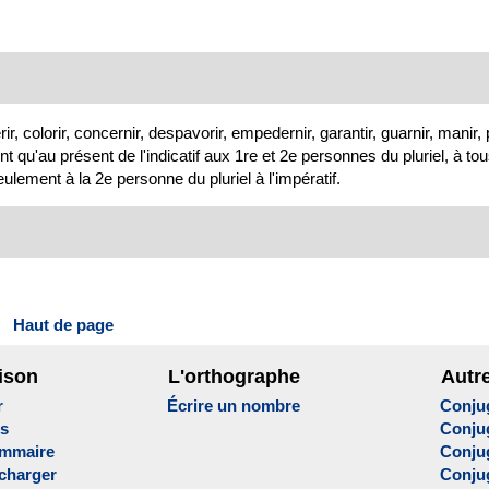
erir, colorir, concernir, despavorir, empedernir, garantir, guarnir, manir, p
ent qu'au présent de l'indicatif aux 1re et 2e personnes du pluriel, à to
lement à la 2e personne du pluriel à l'impératif.
Haut de page
ison
L'orthographe
Autr
r
Écrire un nombre
Conju
es
Conju
ammaire
Conju
écharger
Conjug