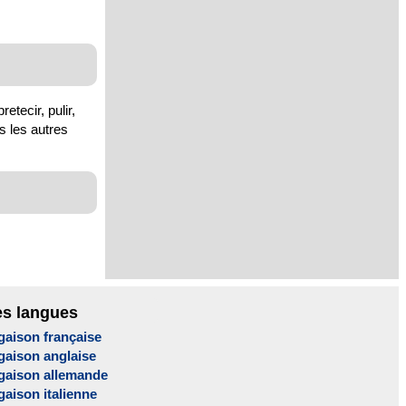
retecir, pulir,
us les autres
es langues
gaison française
gaison anglaise
gaison allemande
aison italienne