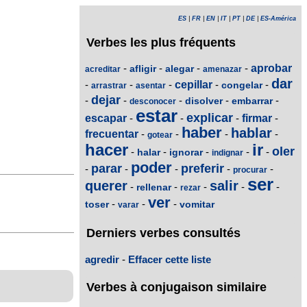
ES
|
FR
|
EN
|
IT
|
PT
|
DE
|
ES-América
Verbes les plus fréquents
-
-
-
-
aprobar
afligir
alegar
acreditar
amenazar
dar
-
-
-
cepillar
-
-
congelar
arrastrar
asentar
dejar
-
-
-
-
-
disolver
embarrar
desconocer
estar
explicar
escapar
-
-
-
firmar
-
haber
hablar
frecuentar
-
-
-
-
gotear
hacer
ir
oler
-
-
-
-
-
halar
ignorar
indignar
poder
parar
preferir
-
-
-
-
-
procurar
ser
querer
salir
-
-
-
-
-
rellenar
rezar
ver
-
-
-
toser
vomitar
varar
Derniers verbes consultés
agredir
-
Effacer cette liste
Verbes à conjugaison similaire