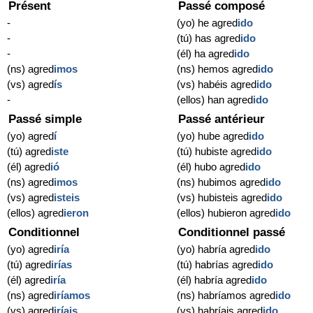
Présent
Passé composé
-
(yo) he agred
ido
-
(tú) has agred
ido
-
(él) ha agred
ido
(ns) agred
imos
(ns) hemos agred
ido
(vs) agred
ís
(vs) habéis agred
ido
-
(ellos) han agred
ido
Passé simple
Passé antérieur
(yo) agred
í
(yo) hube agred
ido
(tú) agred
iste
(tú) hubiste agred
ido
(él) agred
ió
(él) hubo agred
ido
(ns) agred
imos
(ns) hubimos agred
ido
(vs) agred
isteis
(vs) hubisteis agred
ido
(ellos) agred
ieron
(ellos) hubieron agred
ido
Conditionnel
Conditionnel passé
(yo) agred
iría
(yo) habría agred
ido
(tú) agred
irías
(tú) habrías agred
ido
(él) agred
iría
(él) habría agred
ido
(ns) agred
iríamos
(ns) habríamos agred
ido
(vs) agred
iríais
(vs) habríais agred
ido