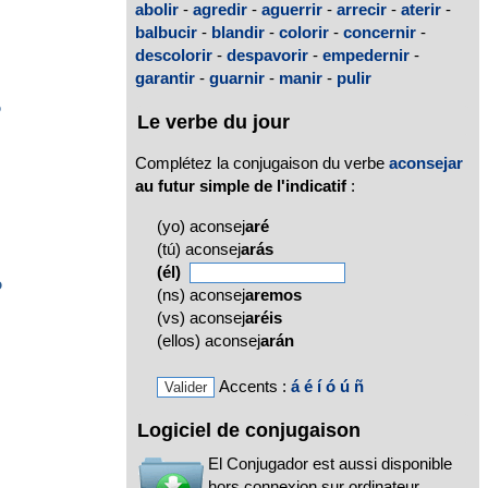
abolir
-
agredir
-
aguerrir
-
arrecir
-
aterir
-
balbucir
-
blandir
-
colorir
-
concernir
-
descolorir
-
despavorir
-
empedernir
-
garantir
-
guarnir
-
manir
-
pulir
o
Le verbe du jour
Complétez la conjugaison du verbe
aconsejar
au futur simple de l'indicatif
:
(yo) aconsej
aré
(tú) aconsej
arás
(él)
o
(ns) aconsej
aremos
(vs) aconsej
aréis
(ellos) aconsej
arán
Accents :
á
é
í
ó
ú
ñ
Logiciel de conjugaison
El Conjugador est aussi disponible
hors connexion sur ordinateur,