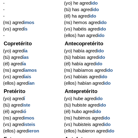
-
(yo) he agred
ido
-
(tú) has agred
ido
-
(él) ha agred
ido
(ns) agred
imos
(ns) hemos agred
ido
(vs) agred
ís
(vs) habéis agred
ido
-
(ellos) han agred
ido
Copretérito
Antecopretérito
(yo) agred
ía
(yo) había agred
ido
(tú) agred
ías
(tú) habías agred
ido
(él) agred
ía
(él) había agred
ido
(ns) agred
íamos
(ns) habíamos agred
ido
(vs) agred
íais
(vs) habíais agred
ido
(ellos) agred
ían
(ellos) habían agred
ido
Pretérito
Antepretérito
(yo) agred
í
(yo) hube agred
ido
(tú) agred
iste
(tú) hubiste agred
ido
(él) agred
ió
(él) hubo agred
ido
(ns) agred
imos
(ns) hubimos agred
ido
(vs) agred
isteis
(vs) hubisteis agred
ido
(ellos) agred
ieron
(ellos) hubieron agred
ido