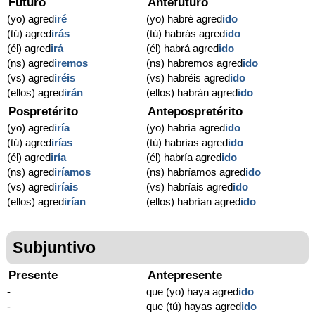
Futuro
Antefuturo
(yo) agred
iré
(yo) habré agred
ido
(tú) agred
irás
(tú) habrás agred
ido
(él) agred
irá
(él) habrá agred
ido
(ns) agred
iremos
(ns) habremos agred
ido
(vs) agred
iréis
(vs) habréis agred
ido
(ellos) agred
irán
(ellos) habrán agred
ido
Pospretérito
Antepospretérito
(yo) agred
iría
(yo) habría agred
ido
(tú) agred
irías
(tú) habrías agred
ido
(él) agred
iría
(él) habría agred
ido
(ns) agred
iríamos
(ns) habríamos agred
ido
(vs) agred
iríais
(vs) habríais agred
ido
(ellos) agred
irían
(ellos) habrían agred
ido
Subjuntivo
Presente
Antepresente
-
que (yo) haya agred
ido
-
que (tú) hayas agred
ido