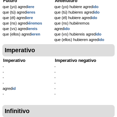
Futuro
Antefuturo
que (yo) agred
iere
que (yo) hubiere agred
ido
que (tú) agred
ieres
que (tú) hubieres agred
ido
que (él) agred
iere
que (él) hubiere agred
ido
que (ns) agred
iéremos
que (ns) hubiéremos
que (vs) agred
iereis
agred
ido
que (ellos) agred
ieren
que (vs) hubiereis agred
ido
que (ellos) hubieren agred
ido
Imperativo
Imperativo
Imperativo negativo
-
-
-
-
-
-
-
-
agred
id
-
-
-
Infinitivo