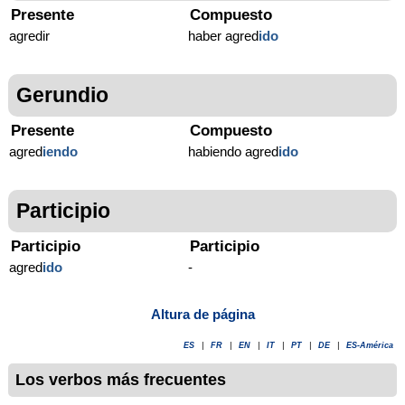
Presente
Compuesto
agredir
haber agred
ido
Gerundio
Presente
Compuesto
agred
iendo
habiendo agred
ido
Participio
Participio
Participio
agred
ido
-
Altura de página
ES
|
FR
|
EN
|
IT
|
PT
|
DE
|
ES-América
Los verbos más frecuentes