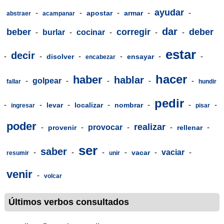
ayudar
-
-
-
-
-
apostar
armar
abstraer
acampanar
dar
beber
corregir
deber
-
burlar
-
cocinar
-
-
-
estar
decir
-
-
-
-
-
-
disolver
ensayar
encabezar
hacer
haber
hablar
-
golpear
-
-
-
-
fallar
hundir
pedir
-
-
-
-
-
-
-
levar
localizar
nombrar
ingresar
pisar
poder
realizar
-
-
provocar
-
-
-
provenir
rellenar
ser
saber
-
-
-
-
-
vaciar
-
vacar
resumir
unir
venir
-
volcar
Últimos verbos consultados