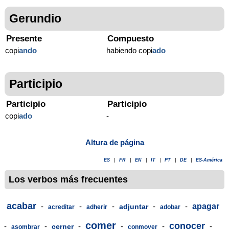
Gerundio
Presente
Compuesto
copi
ando
habiendo copi
ado
Participio
Participio
Participio
copi
ado
-
Altura de página
ES
|
FR
|
EN
|
IT
|
PT
|
DE
|
ES-América
Los verbos más frecuentes
acabar
-
-
-
-
-
apagar
adjuntar
acreditar
adherir
adobar
comer
conocer
-
-
-
-
-
-
cerner
asombrar
conmover