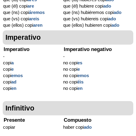
que (él) copi
are
que (él) hubiere copi
ado
que (ns) copi
áremos
que (ns) hubiéremos copi
ado
que (vs) copi
areis
que (vs) hubiereis copi
ado
que (ellos) copi
aren
que (ellos) hubieren copi
ado
Imperativo
Imperativo
Imperativo negativo
-
-
copi
a
no copi
es
copi
e
no copi
e
copi
emos
no copi
emos
copi
ad
no copi
éis
copi
en
no copi
en
Infinitivo
Presente
Compuesto
copiar
haber copi
ado