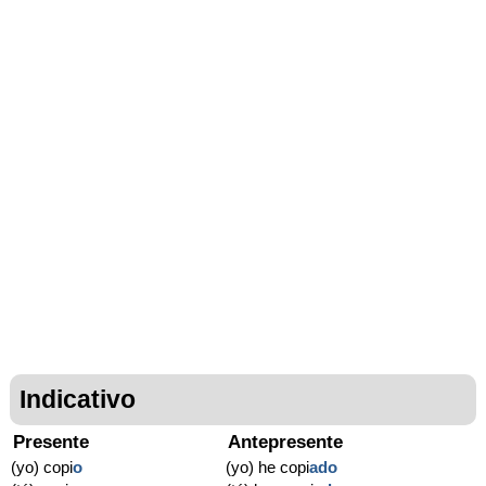
Indicativo
Presente
Antepresente
(yo) copi
o
(yo) he copi
ado