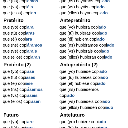
que (ns) copi
emos
que (ns) hayamos copi
ado
que (vs) copi
éis
que (vs) hayáis copi
ado
que (ellos) copi
en
que (ellos) hayan copi
ado
Pretérito
Antepretérito
que (yo) copi
ara
que (yo) hubiera copi
ado
que (tú) copi
aras
que (tú) hubieras copi
ado
que (él) copi
ara
que (él) hubiera copi
ado
que (ns) copi
áramos
que (ns) hubiéramos copi
ado
que (vs) copi
arais
que (vs) hubierais copi
ado
que (ellos) copi
aran
que (ellos) hubieran copi
ado
Pretérito (2)
Antepretérito (2)
que (yo) copi
ase
que (yo) hubiese copi
ado
que (tú) copi
ases
que (tú) hubieses copi
ado
que (él) copi
ase
que (él) hubiese copi
ado
que (ns) copi
ásemos
que (ns) hubiésemos
que (vs) copi
aseis
copi
ado
que (ellos) copi
asen
que (vs) hubieseis copi
ado
que (ellos) hubiesen copi
ado
Futuro
Antefuturo
que (yo) copi
are
que (yo) hubiere copi
ado
que (tú) copi
ares
que (tú) hubieres copi
ado