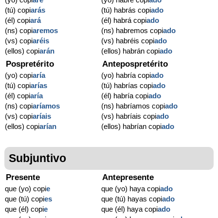
(tú) copi
arás
(tú) habrás copi
ado
(él) copi
ará
(él) habrá copi
ado
(ns) copi
aremos
(ns) habremos copi
ado
(vs) copi
aréis
(vs) habréis copi
ado
(ellos) copi
arán
(ellos) habrán copi
ado
Pospretérito
Antepospretérito
(yo) copi
aría
(yo) habría copi
ado
(tú) copi
arías
(tú) habrías copi
ado
(él) copi
aría
(él) habría copi
ado
(ns) copi
aríamos
(ns) habríamos copi
ado
(vs) copi
aríais
(vs) habríais copi
ado
(ellos) copi
arían
(ellos) habrían copi
ado
Subjuntivo
Presente
Antepresente
que (yo) copi
e
que (yo) haya copi
ado
que (tú) copi
es
que (tú) hayas copi
ado
que (él) copi
e
que (él) haya copi
ado