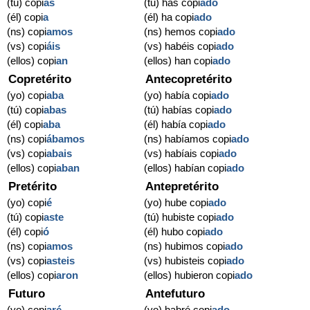
(tú) copi
as
(tú) has copi
ado
(él) copi
a
(él) ha copi
ado
(ns) copi
amos
(ns) hemos copi
ado
(vs) copi
áis
(vs) habéis copi
ado
(ellos) copi
an
(ellos) han copi
ado
Copretérito
Antecopretérito
(yo) copi
aba
(yo) había copi
ado
(tú) copi
abas
(tú) habías copi
ado
(él) copi
aba
(él) había copi
ado
(ns) copi
ábamos
(ns) habíamos copi
ado
(vs) copi
abais
(vs) habíais copi
ado
(ellos) copi
aban
(ellos) habían copi
ado
Pretérito
Antepretérito
(yo) copi
é
(yo) hube copi
ado
(tú) copi
aste
(tú) hubiste copi
ado
(él) copi
ó
(él) hubo copi
ado
(ns) copi
amos
(ns) hubimos copi
ado
(vs) copi
asteis
(vs) hubisteis copi
ado
(ellos) copi
aron
(ellos) hubieron copi
ado
Futuro
Antefuturo
(yo) copi
aré
(yo) habré copi
ado