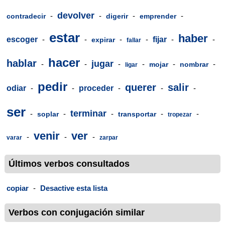
devolver
-
-
-
-
contradecir
digerir
emprender
estar
haber
escoger
-
-
-
-
fijar
-
-
expirar
fallar
hacer
hablar
jugar
-
-
-
-
-
-
mojar
nombrar
ligar
pedir
querer
salir
odiar
-
-
proceder
-
-
-
ser
terminar
-
-
-
-
-
soplar
transportar
tropezar
venir
ver
-
-
-
varar
zarpar
Últimos verbos consultados
copiar
-
Desactive esta lista
Verbos con conjugación similar