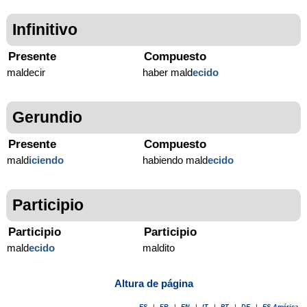
Infinitivo
Presente
Compuesto
maldecir
haber mald
ecido
Gerundio
Presente
Compuesto
mald
iciendo
habiendo mald
ecido
Participio
Participio
Participio
mald
ecido
maldito
Altura de página
ES
|
FR
|
EN
|
IT
|
PT
|
DE
|
ES-América