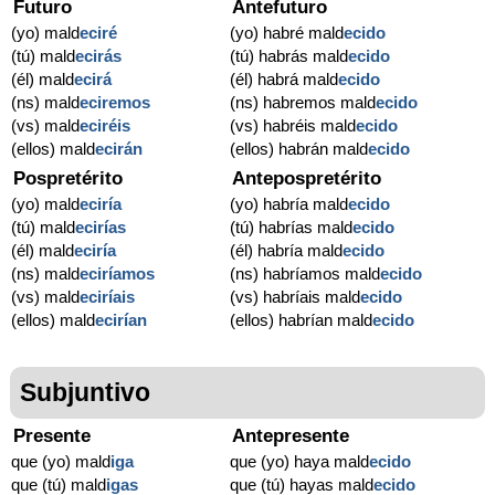
Futuro
Antefuturo
(yo) mald
eciré
(yo) habré mald
ecido
(tú) mald
ecirás
(tú) habrás mald
ecido
(él) mald
ecirá
(él) habrá mald
ecido
(ns) mald
eciremos
(ns) habremos mald
ecido
(vs) mald
eciréis
(vs) habréis mald
ecido
(ellos) mald
ecirán
(ellos) habrán mald
ecido
Pospretérito
Antepospretérito
(yo) mald
eciría
(yo) habría mald
ecido
(tú) mald
ecirías
(tú) habrías mald
ecido
(él) mald
eciría
(él) habría mald
ecido
(ns) mald
eciríamos
(ns) habríamos mald
ecido
(vs) mald
eciríais
(vs) habríais mald
ecido
(ellos) mald
ecirían
(ellos) habrían mald
ecido
Subjuntivo
Presente
Antepresente
que (yo) mald
iga
que (yo) haya mald
ecido
que (tú) mald
igas
que (tú) hayas mald
ecido