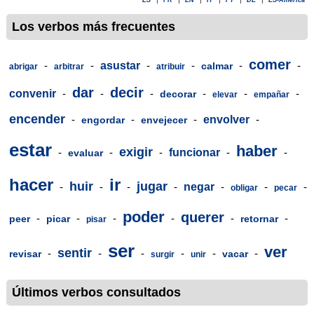
Los verbos más frecuentes
comer
-
-
asustar
-
-
-
-
calmar
abrigar
arbitrar
atribuir
dar
decir
convenir
-
-
-
-
-
-
decorar
elevar
empañar
encender
-
-
-
envolver
-
engordar
envejecer
estar
haber
exigir
-
-
-
funcionar
-
-
evaluar
hacer
ir
huir
jugar
-
-
-
-
negar
-
-
-
obligar
pecar
poder
querer
-
-
-
-
-
-
peer
picar
retornar
pisar
ser
ver
sentir
-
-
-
-
-
-
revisar
vacar
surgir
unir
Últimos verbos consultados