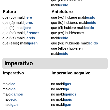
mald
ecido
Futuro
Antefuturo
que (yo) mald
ijere
que (yo) hubiere mald
ecido
que (tú) mald
ijeres
que (tú) hubieres mald
ecido
que (él) mald
ijere
que (él) hubiere mald
ecido
que (ns) mald
ijéremos
que (ns) hubiéremos
que (vs) mald
ijereis
mald
ecido
que (ellos) mald
ijeren
que (vs) hubiereis mald
ecido
que (ellos) hubieren
mald
ecido
Imperativo
Imperativo
Imperativo negativo
-
-
mald
ice
no mald
igas
mald
iga
no mald
iga
mald
igamos
no mald
igamos
mald
ecid
no mald
igáis
mald
igan
no mald
igan