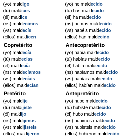
(yo) mald
igo
(yo) he mald
ecido
(tú) mald
ices
(tú) has mald
ecido
(él) mald
ice
(él) ha mald
ecido
(ns) mald
ecimos
(ns) hemos mald
ecido
(vs) mald
ecís
(vs) habéis mald
ecido
(ellos) mald
icen
(ellos) han mald
ecido
Copretérito
Antecopretérito
(yo) mald
ecía
(yo) había mald
ecido
(tú) mald
ecías
(tú) habías mald
ecido
(él) mald
ecía
(él) había mald
ecido
(ns) mald
ecíamos
(ns) habíamos mald
ecido
(vs) mald
ecíais
(vs) habíais mald
ecido
(ellos) mald
ecían
(ellos) habían mald
ecido
Pretérito
Antepretérito
(yo) mald
ije
(yo) hube mald
ecido
(tú) mald
ijiste
(tú) hubiste mald
ecido
(él) mald
ijo
(él) hubo mald
ecido
(ns) mald
ijimos
(ns) hubimos mald
ecido
(vs) mald
ijisteis
(vs) hubisteis mald
ecido
(ellos) mald
ijeron
(ellos) hubieron mald
ecido