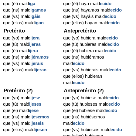
que (él) mald
iga
que (él) haya mald
ecido
que (ns) mald
igamos
que (ns) hayamos mald
ecido
que (vs) mald
igáis
que (vs) hayáis mald
ecido
que (ellos) mald
igan
que (ellos) hayan mald
ecido
Pretérito
Antepretérito
que (yo) mald
ijera
que (yo) hubiera mald
ecido
que (tú) mald
ijeras
que (tú) hubieras mald
ecido
que (él) mald
ijera
que (él) hubiera mald
ecido
que (ns) mald
ijéramos
que (ns) hubiéramos
que (vs) mald
ijerais
mald
ecido
que (ellos) mald
ijeran
que (vs) hubierais mald
ecido
que (ellos) hubieran
mald
ecido
Pretérito (2)
Antepretérito (2)
que (yo) mald
ijese
que (yo) hubiese mald
ecido
que (tú) mald
ijeses
que (tú) hubieses mald
ecido
que (él) mald
ijese
que (él) hubiese mald
ecido
que (ns) mald
ijésemos
que (ns) hubiésemos
que (vs) mald
ijeseis
mald
ecido
que (ellos) mald
ijesen
que (vs) hubieseis mald
ecido
que (ellos) hubiesen