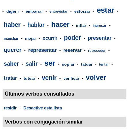
estar
-
-
-
-
-
-
digerir
embarrar
esforzar
entrevistar
hacer
haber
hablar
-
-
-
-
-
inflar
ingresar
poder
presentar
-
-
ocurrir
-
-
-
mojar
manchar
querer
representar
-
-
reservar
-
-
retroceder
ser
saber
salir
-
-
-
-
-
-
soplar
tatuar
tentar
volver
venir
tratar
-
-
-
-
tutear
verificar
Últimos verbos consultados
residir
-
Desactive esta lista
Verbos con conjugación similar