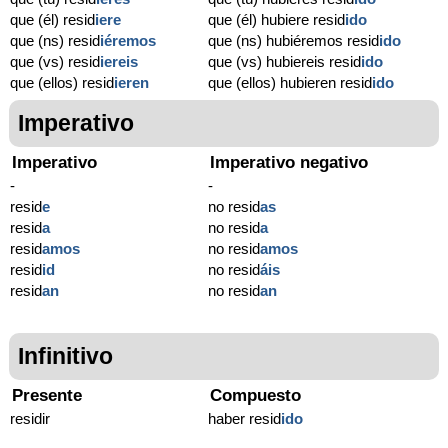
que (él) resid
iere
que (él) hubiere resid
ido
que (ns) resid
iéremos
que (ns) hubiéremos resid
ido
que (vs) resid
iereis
que (vs) hubiereis resid
ido
que (ellos) resid
ieren
que (ellos) hubieren resid
ido
Imperativo
Imperativo
Imperativo negativo
-
-
resid
e
no resid
as
resid
a
no resid
a
resid
amos
no resid
amos
resid
id
no resid
áis
resid
an
no resid
an
Infinitivo
Presente
Compuesto
residir
haber resid
ido