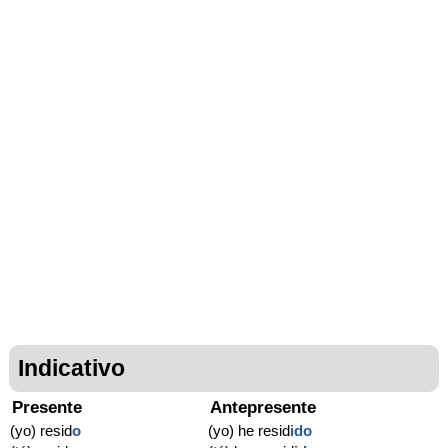
Indicativo
Presente
Antepresente
(yo) resid
o
(yo) he resid
ido