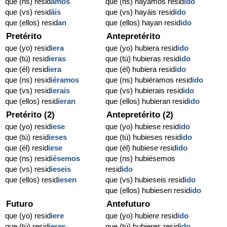
que (ns) resid
amos
que (ns) hayamos resid
ido
que (vs) resid
áis
que (vs) hayáis resid
ido
que (ellos) resid
an
que (ellos) hayan resid
ido
Pretérito
Antepretérito
que (yo) resid
iera
que (yo) hubiera resid
ido
que (tú) resid
ieras
que (tú) hubieras resid
ido
que (él) resid
iera
que (él) hubiera resid
ido
que (ns) resid
iéramos
que (ns) hubiéramos resid
ido
que (vs) resid
ierais
que (vs) hubierais resid
ido
que (ellos) resid
ieran
que (ellos) hubieran resid
ido
Pretérito (2)
Antepretérito (2)
que (yo) resid
iese
que (yo) hubiese resid
ido
que (tú) resid
ieses
que (tú) hubieses resid
ido
que (él) resid
iese
que (él) hubiese resid
ido
que (ns) resid
iésemos
que (ns) hubiésemos
que (vs) resid
ieseis
resid
ido
que (ellos) resid
iesen
que (vs) hubieseis resid
ido
que (ellos) hubiesen resid
ido
Futuro
Antefuturo
que (yo) resid
iere
que (yo) hubiere resid
ido
que (tú) resid
ieres
que (tú) hubieres resid
ido