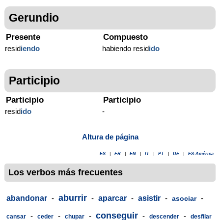
Gerundio
Presente
Compuesto
resid
iendo
habiendo resid
ido
Participio
Participio
Participio
resid
ido
-
Altura de página
ES
|
FR
|
EN
|
IT
|
PT
|
DE
|
ES-América
Los verbos más frecuentes
aburrir
abandonar
-
-
aparcar
-
asistir
-
-
asociar
conseguir
-
-
-
-
-
cansar
ceder
chupar
descender
desfilar