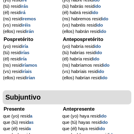
(tú) resid
irás
(tú) habrás resid
ido
(él) resid
irá
(él) habrá resid
ido
(ns) resid
iremos
(ns) habremos resid
ido
(vs) resid
iréis
(vs) habréis resid
ido
(ellos) resid
irán
(ellos) habrán resid
ido
Pospretérito
Antepospretérito
(yo) resid
iría
(yo) habría resid
ido
(tú) resid
irías
(tú) habrías resid
ido
(él) resid
iría
(él) habría resid
ido
(ns) resid
iríamos
(ns) habríamos resid
ido
(vs) resid
iríais
(vs) habríais resid
ido
(ellos) resid
irían
(ellos) habrían resid
ido
Subjuntivo
Presente
Antepresente
que (yo) resid
a
que (yo) haya resid
ido
que (tú) resid
as
que (tú) hayas resid
ido
que (él) resid
a
que (él) haya resid
ido