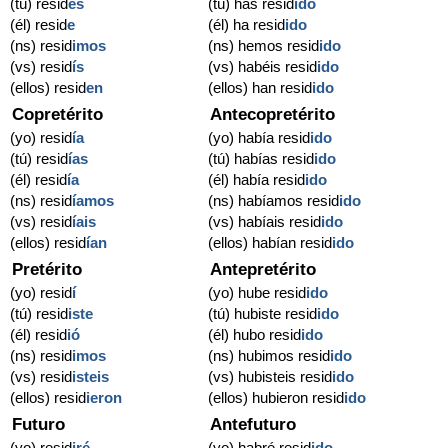
(tú) resid
es
(tú) has resid
ido
(él) resid
e
(él) ha resid
ido
(ns) resid
imos
(ns) hemos resid
ido
(vs) resid
ís
(vs) habéis resid
ido
(ellos) resid
en
(ellos) han resid
ido
Copretérito
Antecopretérito
(yo) resid
ía
(yo) había resid
ido
(tú) resid
ías
(tú) habías resid
ido
(él) resid
ía
(él) había resid
ido
(ns) resid
íamos
(ns) habíamos resid
ido
(vs) resid
íais
(vs) habíais resid
ido
(ellos) resid
ían
(ellos) habían resid
ido
Pretérito
Antepretérito
(yo) resid
í
(yo) hube resid
ido
(tú) resid
iste
(tú) hubiste resid
ido
(él) resid
ió
(él) hubo resid
ido
(ns) resid
imos
(ns) hubimos resid
ido
(vs) resid
isteis
(vs) hubisteis resid
ido
(ellos) resid
ieron
(ellos) hubieron resid
ido
Futuro
Antefuturo
(yo) resid
iré
(yo) habré resid
ido