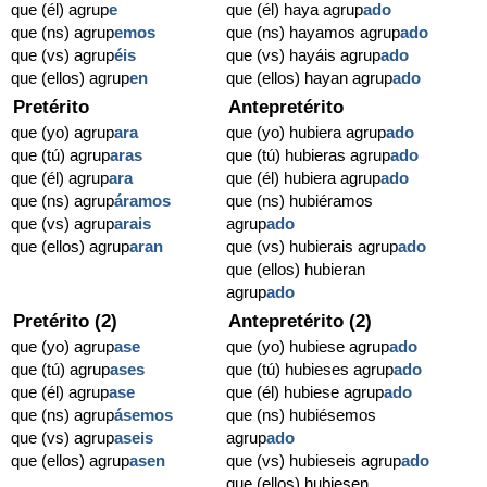
que (él) agrup
e
que (él) haya agrup
ado
que (ns) agrup
emos
que (ns) hayamos agrup
ado
que (vs) agrup
éis
que (vs) hayáis agrup
ado
que (ellos) agrup
en
que (ellos) hayan agrup
ado
Pretérito
Antepretérito
que (yo) agrup
ara
que (yo) hubiera agrup
ado
que (tú) agrup
aras
que (tú) hubieras agrup
ado
que (él) agrup
ara
que (él) hubiera agrup
ado
que (ns) agrup
áramos
que (ns) hubiéramos
que (vs) agrup
arais
agrup
ado
que (ellos) agrup
aran
que (vs) hubierais agrup
ado
que (ellos) hubieran
agrup
ado
Pretérito (2)
Antepretérito (2)
que (yo) agrup
ase
que (yo) hubiese agrup
ado
que (tú) agrup
ases
que (tú) hubieses agrup
ado
que (él) agrup
ase
que (él) hubiese agrup
ado
que (ns) agrup
ásemos
que (ns) hubiésemos
que (vs) agrup
aseis
agrup
ado
que (ellos) agrup
asen
que (vs) hubieseis agrup
ado
que (ellos) hubiesen