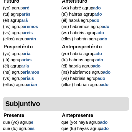
Futuro
Antefuturo
(yo) agrup
aré
(yo) habré agrup
ado
(tú) agrup
arás
(tú) habrás agrup
ado
(él) agrup
ará
(él) habrá agrup
ado
(ns) agrup
aremos
(ns) habremos agrup
ado
(vs) agrup
aréis
(vs) habréis agrup
ado
(ellos) agrup
arán
(ellos) habrán agrup
ado
Pospretérito
Antepospretérito
(yo) agrup
aría
(yo) habría agrup
ado
(tú) agrup
arías
(tú) habrías agrup
ado
(él) agrup
aría
(él) habría agrup
ado
(ns) agrup
aríamos
(ns) habríamos agrup
ado
(vs) agrup
aríais
(vs) habríais agrup
ado
(ellos) agrup
arían
(ellos) habrían agrup
ado
Subjuntivo
Presente
Antepresente
que (yo) agrup
e
que (yo) haya agrup
ado
que (tú) agrup
es
que (tú) hayas agrup
ado