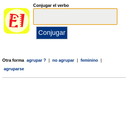
Conjugar el verbo
Otra forma
agrupar ?
|
no agrupar
|
feminino
|
agruparse