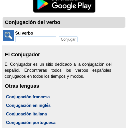
Conjugación del verbo
Su verbo
El Conjugador
El Conjugador es un sitio dedicado a la conjugación del
español. Encontrarás todos los verbos españoles
conjugados en todos los tiempos y modos.
Otras lenguas
Conjugación francesa
Conjugación en inglés
Conjugación italiana
Conjugación portuguesa