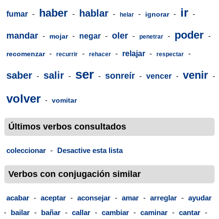
ir
haber
hablar
fumar
-
-
-
-
-
-
ignorar
helar
poder
mandar
oler
-
-
negar
-
-
-
-
mojar
penetrar
-
-
-
relajar
-
-
recomenzar
recurrir
rehacer
respectar
ser
venir
saber
salir
sonreír
-
-
-
-
vencer
-
-
volver
-
vomitar
Últimos verbos consultados
coleccionar
-
Desactive esta lista
Verbos con conjugación similar
acabar
-
aceptar
-
aconsejar
-
amar
-
arreglar
-
ayudar
-
bailar
-
bañar
-
callar
-
cambiar
-
caminar
-
cantar
-