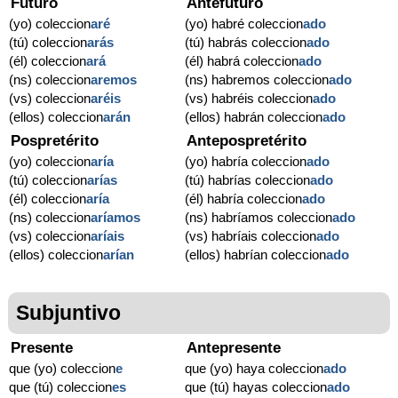
Futuro
Antefuturo
(yo) coleccion
aré
(yo) habré coleccion
ado
(tú) coleccion
arás
(tú) habrás coleccion
ado
(él) coleccion
ará
(él) habrá coleccion
ado
(ns) coleccion
aremos
(ns) habremos coleccion
ado
(vs) coleccion
aréis
(vs) habréis coleccion
ado
(ellos) coleccion
arán
(ellos) habrán coleccion
ado
Pospretérito
Antepospretérito
(yo) coleccion
aría
(yo) habría coleccion
ado
(tú) coleccion
arías
(tú) habrías coleccion
ado
(él) coleccion
aría
(él) habría coleccion
ado
(ns) coleccion
aríamos
(ns) habríamos coleccion
ado
(vs) coleccion
aríais
(vs) habríais coleccion
ado
(ellos) coleccion
arían
(ellos) habrían coleccion
ado
Subjuntivo
Presente
Antepresente
que (yo) coleccion
e
que (yo) haya coleccion
ado
que (tú) coleccion
es
que (tú) hayas coleccion
ado