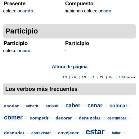
Presente
Compuesto
coleccion
ando
habiendo coleccion
ado
Participio
Participio
Participio
coleccion
ado
-
Altura de página
ES
|
FR
|
EN
|
IT
|
PT
|
DE
|
ES-América
Los verbos más frecuentes
caber
cenar
-
-
-
-
-
colocar
-
acodar
adherir
atribuir
comer
-
-
-
-
-
competir
decorar
denunciar
derrumbar
estar
-
-
-
-
-
desnudar
envejecer
entrevistar
fallar