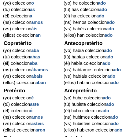
(yo) coleccion
o
(yo) he coleccion
ado
(tú) coleccion
as
(tú) has coleccion
ado
(él) coleccion
a
(él) ha coleccion
ado
(ns) coleccion
amos
(ns) hemos coleccion
ado
(vs) coleccion
áis
(vs) habéis coleccion
ado
(ellos) coleccion
an
(ellos) han coleccion
ado
Copretérito
Antecopretérito
(yo) coleccion
aba
(yo) había coleccion
ado
(tú) coleccion
abas
(tú) habías coleccion
ado
(él) coleccion
aba
(él) había coleccion
ado
(ns) coleccion
ábamos
(ns) habíamos coleccion
ado
(vs) coleccion
abais
(vs) habíais coleccion
ado
(ellos) coleccion
aban
(ellos) habían coleccion
ado
Pretérito
Antepretérito
(yo) coleccion
é
(yo) hube coleccion
ado
(tú) coleccion
aste
(tú) hubiste coleccion
ado
(él) coleccion
ó
(él) hubo coleccion
ado
(ns) coleccion
amos
(ns) hubimos coleccion
ado
(vs) coleccion
asteis
(vs) hubisteis coleccion
ado
(ellos) coleccion
aron
(ellos) hubieron coleccion
ado