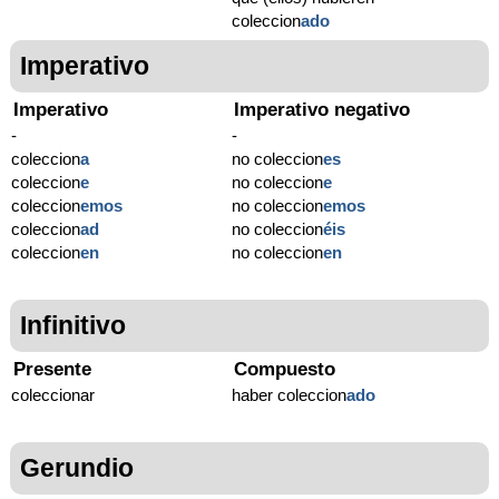
coleccion
ado
Imperativo
Imperativo
Imperativo negativo
-
-
coleccion
a
no coleccion
es
coleccion
e
no coleccion
e
coleccion
emos
no coleccion
emos
coleccion
ad
no coleccion
éis
coleccion
en
no coleccion
en
Infinitivo
Presente
Compuesto
coleccionar
haber coleccion
ado
Gerundio