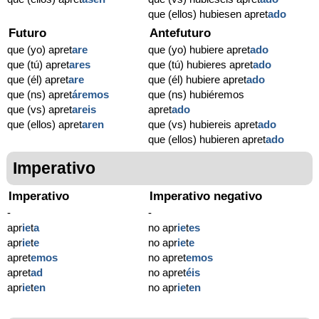
que (ellos) hubiesen apret
ado
Futuro
Antefuturo
que (yo) apret
are
que (yo) hubiere apret
ado
que (tú) apret
ares
que (tú) hubieres apret
ado
que (él) apret
are
que (él) hubiere apret
ado
que (ns) apret
áremos
que (ns) hubiéremos
que (vs) apret
areis
apret
ado
que (ellos) apret
aren
que (vs) hubiereis apret
ado
que (ellos) hubieren apret
ado
Imperativo
Imperativo
Imperativo negativo
-
-
apr
ie
t
a
no apr
ie
t
es
apr
ie
t
e
no apr
ie
t
e
apret
emos
no apret
emos
apret
ad
no apret
éis
apr
ie
t
en
no apr
ie
t
en