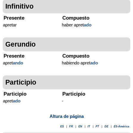
Infinitivo
Presente
Compuesto
apretar
haber apret
ado
Gerundio
Presente
Compuesto
apret
ando
habiendo apret
ado
Participio
Participio
Participio
apret
ado
-
Altura de página
ES
|
FR
|
EN
|
IT
|
PT
|
DE
|
ES-América