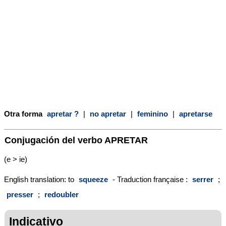
Otra forma
apretar ?
|
no apretar
|
feminino
|
apretarse
Conjugación del verbo
APRETAR
(e > ie)
English translation: to
squeeze
- Traduction française :
serrer
;
presser
;
redoubler
Indicativo