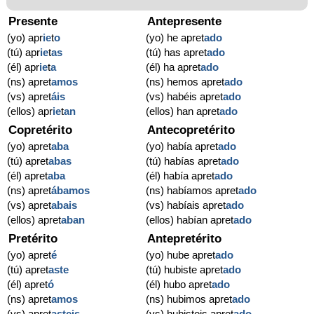
Presente
Antepresente
(yo) apr
ie
t
o
(yo) he apret
ado
(tú) apr
ie
t
as
(tú) has apret
ado
(él) apr
ie
t
a
(él) ha apret
ado
(ns) apret
amos
(ns) hemos apret
ado
(vs) apret
áis
(vs) habéis apret
ado
(ellos) apr
ie
t
an
(ellos) han apret
ado
Copretérito
Antecopretérito
(yo) apret
aba
(yo) había apret
ado
(tú) apret
abas
(tú) habías apret
ado
(él) apret
aba
(él) había apret
ado
(ns) apret
ábamos
(ns) habíamos apret
ado
(vs) apret
abais
(vs) habíais apret
ado
(ellos) apret
aban
(ellos) habían apret
ado
Pretérito
Antepretérito
(yo) apret
é
(yo) hube apret
ado
(tú) apret
aste
(tú) hubiste apret
ado
(él) apret
ó
(él) hubo apret
ado
(ns) apret
amos
(ns) hubimos apret
ado
(vs) apret
asteis
(vs) hubisteis apret
ado