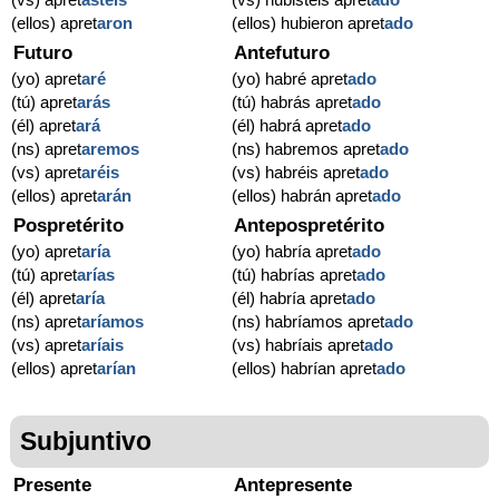
(ellos) apret
aron
(ellos) hubieron apret
ado
Futuro
Antefuturo
(yo) apret
aré
(yo) habré apret
ado
(tú) apret
arás
(tú) habrás apret
ado
(él) apret
ará
(él) habrá apret
ado
(ns) apret
aremos
(ns) habremos apret
ado
(vs) apret
aréis
(vs) habréis apret
ado
(ellos) apret
arán
(ellos) habrán apret
ado
Pospretérito
Antepospretérito
(yo) apret
aría
(yo) habría apret
ado
(tú) apret
arías
(tú) habrías apret
ado
(él) apret
aría
(él) habría apret
ado
(ns) apret
aríamos
(ns) habríamos apret
ado
(vs) apret
aríais
(vs) habríais apret
ado
(ellos) apret
arían
(ellos) habrían apret
ado
Subjuntivo
Presente
Antepresente