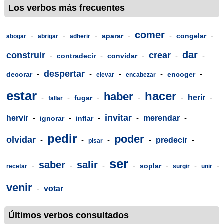
Los verbos más frecuentes
comer
-
-
-
-
-
-
aparar
congelar
abogar
abrigar
adherir
dar
construir
crear
-
-
-
-
-
contradecir
convidar
despertar
-
-
-
-
-
decorar
encoger
elevar
encabezar
estar
hacer
haber
-
-
-
-
-
herir
-
fugar
fallar
invitar
hervir
-
-
-
-
merendar
-
ignorar
inflar
pedir
poder
olvidar
-
-
-
-
predecir
-
pisar
ser
saber
salir
-
-
-
-
-
-
-
soplar
recetar
surgir
unir
venir
-
votar
Últimos verbos consultados