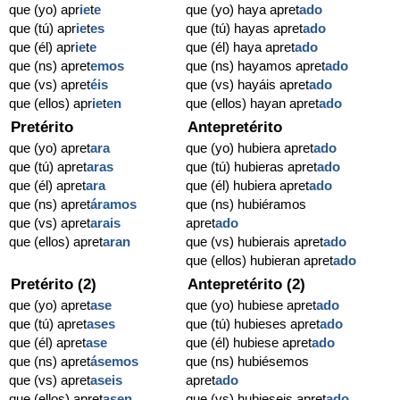
que (yo) apr
ie
t
e
que (yo) haya apret
ado
que (tú) apr
ie
t
es
que (tú) hayas apret
ado
que (él) apr
ie
t
e
que (él) haya apret
ado
que (ns) apret
emos
que (ns) hayamos apret
ado
que (vs) apret
éis
que (vs) hayáis apret
ado
que (ellos) apr
ie
t
en
que (ellos) hayan apret
ado
Pretérito
Antepretérito
que (yo) apret
ara
que (yo) hubiera apret
ado
que (tú) apret
aras
que (tú) hubieras apret
ado
que (él) apret
ara
que (él) hubiera apret
ado
que (ns) apret
áramos
que (ns) hubiéramos
que (vs) apret
arais
apret
ado
que (ellos) apret
aran
que (vs) hubierais apret
ado
que (ellos) hubieran apret
ado
Pretérito (2)
Antepretérito (2)
que (yo) apret
ase
que (yo) hubiese apret
ado
que (tú) apret
ases
que (tú) hubieses apret
ado
que (él) apret
ase
que (él) hubiese apret
ado
que (ns) apret
ásemos
que (ns) hubiésemos
que (vs) apret
aseis
apret
ado
que (ellos) apret
asen
que (vs) hubieseis apret
ado