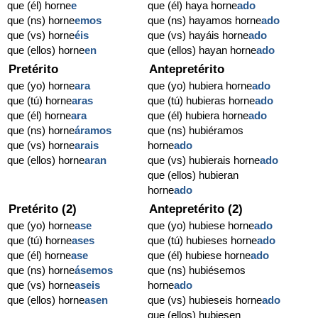
que (él) horne
e
que (él) haya horne
ado
que (ns) horne
emos
que (ns) hayamos horne
ado
que (vs) horne
éis
que (vs) hayáis horne
ado
que (ellos) horne
en
que (ellos) hayan horne
ado
Pretérito
Antepretérito
que (yo) horne
ara
que (yo) hubiera horne
ado
que (tú) horne
aras
que (tú) hubieras horne
ado
que (él) horne
ara
que (él) hubiera horne
ado
que (ns) horne
áramos
que (ns) hubiéramos
que (vs) horne
arais
horne
ado
que (ellos) horne
aran
que (vs) hubierais horne
ado
que (ellos) hubieran
horne
ado
Pretérito (2)
Antepretérito (2)
que (yo) horne
ase
que (yo) hubiese horne
ado
que (tú) horne
ases
que (tú) hubieses horne
ado
que (él) horne
ase
que (él) hubiese horne
ado
que (ns) horne
ásemos
que (ns) hubiésemos
que (vs) horne
aseis
horne
ado
que (ellos) horne
asen
que (vs) hubieseis horne
ado
que (ellos) hubiesen