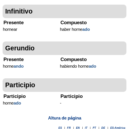
Infinitivo
Presente
Compuesto
hornear
haber horne
ado
Gerundio
Presente
Compuesto
horne
ando
habiendo horne
ado
Participio
Participio
Participio
horne
ado
-
Altura de página
ES
|
FR
|
EN
|
IT
|
PT
|
DE
|
ES-América