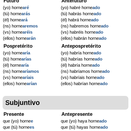
Futuro
Antefuturo
(yo) horne
aré
(yo) habré horne
ado
(tú) horne
arás
(tú) habrás horne
ado
(él) horne
ará
(él) habrá horne
ado
(ns) horne
aremos
(ns) habremos horne
ado
(vs) horne
aréis
(vs) habréis horne
ado
(ellos) horne
arán
(ellos) habrán horne
ado
Pospretérito
Antepospretérito
(yo) horne
aría
(yo) habría horne
ado
(tú) horne
arías
(tú) habrías horne
ado
(él) horne
aría
(él) habría horne
ado
(ns) horne
aríamos
(ns) habríamos horne
ado
(vs) horne
aríais
(vs) habríais horne
ado
(ellos) horne
arían
(ellos) habrían horne
ado
Subjuntivo
Presente
Antepresente
que (yo) horne
e
que (yo) haya horne
ado
que (tú) horne
es
que (tú) hayas horne
ado