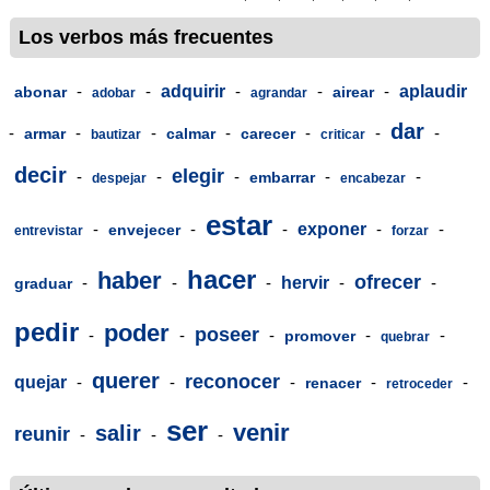
Los verbos más frecuentes
-
-
adquirir
-
-
-
aplaudir
abonar
airear
adobar
agrandar
dar
-
-
-
-
-
-
-
armar
calmar
carecer
bautizar
criticar
decir
elegir
-
-
-
-
-
embarrar
despejar
encabezar
estar
-
-
-
exponer
-
-
envejecer
entrevistar
forzar
hacer
haber
ofrecer
-
-
-
hervir
-
-
graduar
pedir
poder
poseer
-
-
-
-
-
promover
quebrar
querer
reconocer
quejar
-
-
-
-
-
renacer
retroceder
ser
venir
salir
reunir
-
-
-