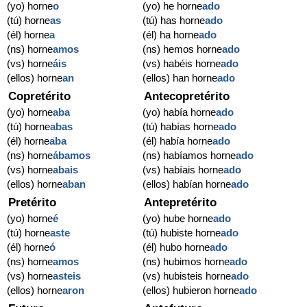
(yo) horne
o
(yo) he horne
ado
(tú) horne
as
(tú) has horne
ado
(él) horne
a
(él) ha horne
ado
(ns) horne
amos
(ns) hemos horne
ado
(vs) horne
áis
(vs) habéis horne
ado
(ellos) horne
an
(ellos) han horne
ado
Copretérito
Antecopretérito
(yo) horne
aba
(yo) había horne
ado
(tú) horne
abas
(tú) habías horne
ado
(él) horne
aba
(él) había horne
ado
(ns) horne
ábamos
(ns) habíamos horne
ado
(vs) horne
abais
(vs) habíais horne
ado
(ellos) horne
aban
(ellos) habían horne
ado
Pretérito
Antepretérito
(yo) horne
é
(yo) hube horne
ado
(tú) horne
aste
(tú) hubiste horne
ado
(él) horne
ó
(él) hubo horne
ado
(ns) horne
amos
(ns) hubimos horne
ado
(vs) horne
asteis
(vs) hubisteis horne
ado
(ellos) horne
aron
(ellos) hubieron horne
ado