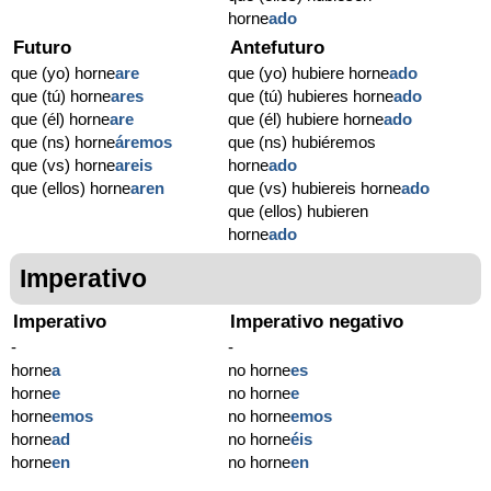
horne
ado
Futuro
Antefuturo
que (yo) horne
are
que (yo) hubiere horne
ado
que (tú) horne
ares
que (tú) hubieres horne
ado
que (él) horne
are
que (él) hubiere horne
ado
que (ns) horne
áremos
que (ns) hubiéremos
que (vs) horne
areis
horne
ado
que (ellos) horne
aren
que (vs) hubiereis horne
ado
que (ellos) hubieren
horne
ado
Imperativo
Imperativo
Imperativo negativo
-
-
horne
a
no horne
es
horne
e
no horne
e
horne
emos
no horne
emos
horne
ad
no horne
éis
horne
en
no horne
en