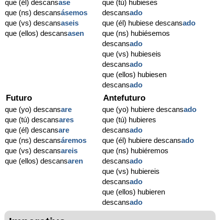
que (él) descans
ase
que (tú) hubieses
que (ns) descans
ásemos
descans
ado
que (vs) descans
aseis
que (él) hubiese descans
ado
que (ellos) descans
asen
que (ns) hubiésemos
descans
ado
que (vs) hubieseis
descans
ado
que (ellos) hubiesen
descans
ado
Futuro
Antefuturo
que (yo) descans
are
que (yo) hubiere descans
ado
que (tú) descans
ares
que (tú) hubieres
que (él) descans
are
descans
ado
que (ns) descans
áremos
que (él) hubiere descans
ado
que (vs) descans
areis
que (ns) hubiéremos
que (ellos) descans
aren
descans
ado
que (vs) hubiereis
descans
ado
que (ellos) hubieren
descans
ado