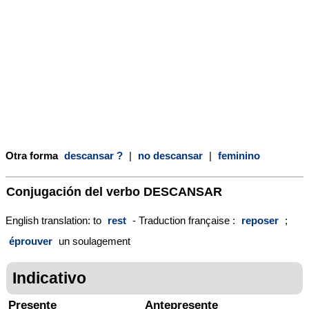
Otra forma
descansar ?
|
no descansar
|
feminino
Conjugación del verbo
DESCANSAR
English translation: to
rest
- Traduction française :
reposer
;
éprouver
un soulagement
Indicativo
Presente
Antepresente