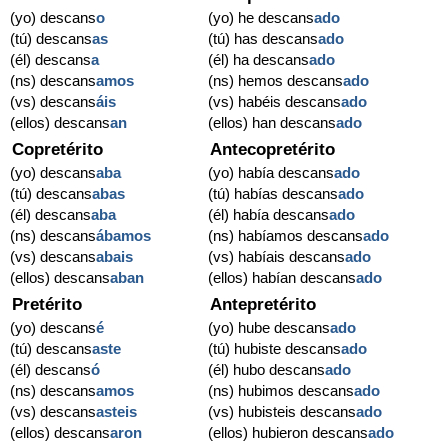
(yo) descans
o
(yo) he descans
ado
(tú) descans
as
(tú) has descans
ado
(él) descans
a
(él) ha descans
ado
(ns) descans
amos
(ns) hemos descans
ado
(vs) descans
áis
(vs) habéis descans
ado
(ellos) descans
an
(ellos) han descans
ado
Copretérito
Antecopretérito
(yo) descans
aba
(yo) había descans
ado
(tú) descans
abas
(tú) habías descans
ado
(él) descans
aba
(él) había descans
ado
(ns) descans
ábamos
(ns) habíamos descans
ado
(vs) descans
abais
(vs) habíais descans
ado
(ellos) descans
aban
(ellos) habían descans
ado
Pretérito
Antepretérito
(yo) descans
é
(yo) hube descans
ado
(tú) descans
aste
(tú) hubiste descans
ado
(él) descans
ó
(él) hubo descans
ado
(ns) descans
amos
(ns) hubimos descans
ado
(vs) descans
asteis
(vs) hubisteis descans
ado
(ellos) descans
aron
(ellos) hubieron descans
ado