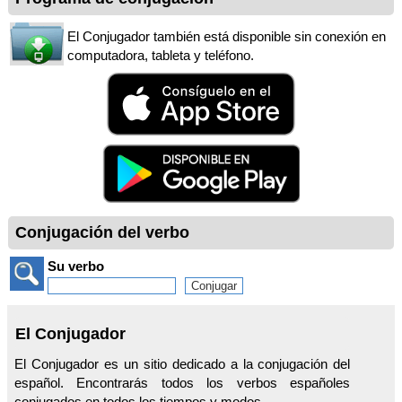
El Conjugador también está disponible sin conexión en
computadora, tableta y teléfono.
Conjugación del verbo
Su verbo
El Conjugador
El Conjugador es un sitio dedicado a la conjugación del
español. Encontrarás todos los verbos españoles
conjugados en todos los tiempos y modos.