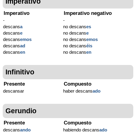
Imperativo
Imperativo
Imperativo negativo
-
-
descans
a
no descans
es
descans
e
no descans
e
descans
emos
no descans
emos
descans
ad
no descans
éis
descans
en
no descans
en
Infinitivo
Presente
Compuesto
descansar
haber descans
ado
Gerundio
Presente
Compuesto
descans
ando
habiendo descans
ado