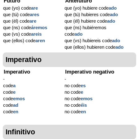
Futuro
Antefuturo
que (yo) code
are
que (yo) hubiere code
ado
que (tú) code
ares
que (tú) hubieres code
ado
que (él) code
are
que (él) hubiere code
ado
que (ns) code
áremos
que (ns) hubiéremos
que (vs) code
areis
code
ado
que (ellos) code
aren
que (vs) hubiereis code
ado
que (ellos) hubieren code
ado
Imperativo
Imperativo
Imperativo negativo
-
-
code
a
no code
es
code
e
no code
e
code
emos
no code
emos
code
ad
no code
éis
code
en
no code
en
Infinitivo