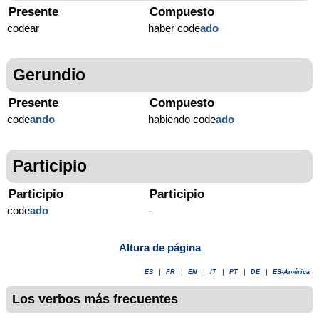
Presente
Compuesto
codear
haber code
ado
Gerundio
Presente
Compuesto
code
ando
habiendo code
ado
Participio
Participio
Participio
code
ado
-
Altura de página
ES
|
FR
|
EN
|
IT
|
PT
|
DE
|
ES-América
Los verbos más frecuentes