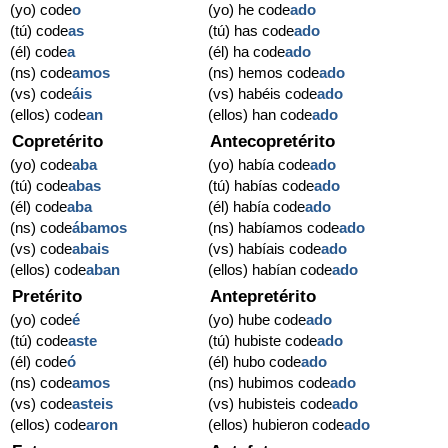
(yo) code
o
(yo) he code
ado
(tú) code
as
(tú) has code
ado
(él) code
a
(él) ha code
ado
(ns) code
amos
(ns) hemos code
ado
(vs) code
áis
(vs) habéis code
ado
(ellos) code
an
(ellos) han code
ado
Copretérito
Antecopretérito
(yo) code
aba
(yo) había code
ado
(tú) code
abas
(tú) habías code
ado
(él) code
aba
(él) había code
ado
(ns) code
ábamos
(ns) habíamos code
ado
(vs) code
abais
(vs) habíais code
ado
(ellos) code
aban
(ellos) habían code
ado
Pretérito
Antepretérito
(yo) code
é
(yo) hube code
ado
(tú) code
aste
(tú) hubiste code
ado
(él) code
ó
(él) hubo code
ado
(ns) code
amos
(ns) hubimos code
ado
(vs) code
asteis
(vs) hubisteis code
ado
(ellos) code
aron
(ellos) hubieron code
ado