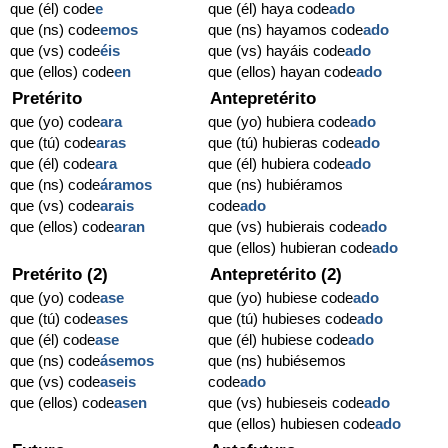
que (él) code
e
que (él) haya code
ado
que (ns) code
emos
que (ns) hayamos code
ado
que (vs) code
éis
que (vs) hayáis code
ado
que (ellos) code
en
que (ellos) hayan code
ado
Pretérito
Antepretérito
que (yo) code
ara
que (yo) hubiera code
ado
que (tú) code
aras
que (tú) hubieras code
ado
que (él) code
ara
que (él) hubiera code
ado
que (ns) code
áramos
que (ns) hubiéramos
que (vs) code
arais
code
ado
que (ellos) code
aran
que (vs) hubierais code
ado
que (ellos) hubieran code
ado
Pretérito (2)
Antepretérito (2)
que (yo) code
ase
que (yo) hubiese code
ado
que (tú) code
ases
que (tú) hubieses code
ado
que (él) code
ase
que (él) hubiese code
ado
que (ns) code
ásemos
que (ns) hubiésemos
que (vs) code
aseis
code
ado
que (ellos) code
asen
que (vs) hubieseis code
ado
que (ellos) hubiesen code
ado