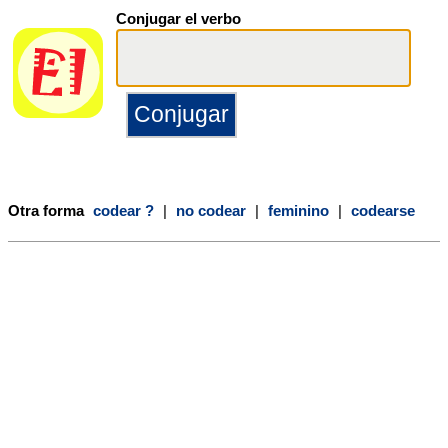
Conjugar el verbo
Otra forma
codear ?
|
no codear
|
feminino
|
codearse