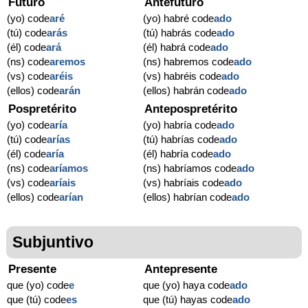
Futuro
Antefuturo
(yo) code
aré
(yo) habré code
ado
(tú) code
arás
(tú) habrás code
ado
(él) code
ará
(él) habrá code
ado
(ns) code
aremos
(ns) habremos code
ado
(vs) code
aréis
(vs) habréis code
ado
(ellos) code
arán
(ellos) habrán code
ado
Pospretérito
Antepospretérito
(yo) code
aría
(yo) habría code
ado
(tú) code
arías
(tú) habrías code
ado
(él) code
aría
(él) habría code
ado
(ns) code
aríamos
(ns) habríamos code
ado
(vs) code
aríais
(vs) habríais code
ado
(ellos) code
arían
(ellos) habrían code
ado
Subjuntivo
Presente
Antepresente
que (yo) code
e
que (yo) haya code
ado
que (tú) code
es
que (tú) hayas code
ado