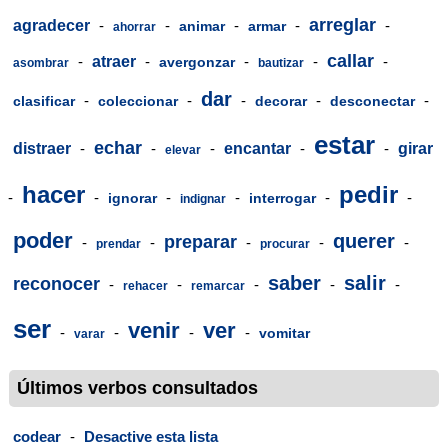
arreglar
agradecer
-
-
-
-
-
animar
armar
ahorrar
callar
-
atraer
-
-
-
-
avergonzar
asombrar
bautizar
dar
-
-
-
-
-
clasificar
coleccionar
decorar
desconectar
estar
echar
distraer
-
-
-
encantar
-
-
girar
elevar
hacer
pedir
-
-
-
-
-
-
ignorar
interrogar
indignar
poder
querer
preparar
-
-
-
-
-
prendar
procurar
saber
salir
reconocer
-
-
-
-
-
rehacer
remarcar
ser
venir
ver
-
-
-
-
vomitar
varar
Últimos verbos consultados
codear
-
Desactive esta lista