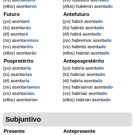
(ellos) asent
aron
(ellos) hubieron asent
ado
Futuro
Antefuturo
(yo) asent
aré
(yo) habré asent
ado
(tú) asent
arás
(tú) habrás asent
ado
(él) asent
ará
(él) habrá asent
ado
(ns) asent
aremos
(ns) habremos asent
ado
(vs) asent
aréis
(vs) habréis asent
ado
(ellos) asent
arán
(ellos) habrán asent
ado
Pospretérito
Antepospretérito
(yo) asent
aría
(yo) habría asent
ado
(tú) asent
arías
(tú) habrías asent
ado
(él) asent
aría
(él) habría asent
ado
(ns) asent
aríamos
(ns) habríamos asent
ado
(vs) asent
aríais
(vs) habríais asent
ado
(ellos) asent
arían
(ellos) habrían asent
ado
Subjuntivo
Presente
Antepresente