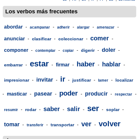
Los verbos más frecuentes
abordar
-
-
-
-
-
acampanar
adherir
alargar
amenazar
comer
anunciar
-
-
-
-
clasificar
coleccionar
doler
componer
-
-
-
-
-
digerir
contemplar
copiar
estar
haber
hablar
-
-
firmar
-
-
-
embarrar
ir
invitar
-
-
-
-
-
impresionar
justificar
localizar
lamer
poder
pasear
producir
-
masticar
-
-
-
-
-
respectar
ser
saber
salir
-
-
-
-
-
-
rodar
soplar
resumir
volver
ver
tomar
-
-
-
-
transportar
transferir