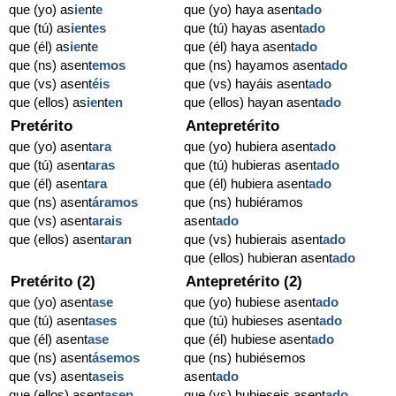
que (yo) as
ie
nt
e
que (yo) haya asent
ado
que (tú) as
ie
nt
es
que (tú) hayas asent
ado
que (él) as
ie
nt
e
que (él) haya asent
ado
que (ns) asent
emos
que (ns) hayamos asent
ado
que (vs) asent
éis
que (vs) hayáis asent
ado
que (ellos) as
ie
nt
en
que (ellos) hayan asent
ado
Pretérito
Antepretérito
que (yo) asent
ara
que (yo) hubiera asent
ado
que (tú) asent
aras
que (tú) hubieras asent
ado
que (él) asent
ara
que (él) hubiera asent
ado
que (ns) asent
áramos
que (ns) hubiéramos
que (vs) asent
arais
asent
ado
que (ellos) asent
aran
que (vs) hubierais asent
ado
que (ellos) hubieran asent
ado
Pretérito (2)
Antepretérito (2)
que (yo) asent
ase
que (yo) hubiese asent
ado
que (tú) asent
ases
que (tú) hubieses asent
ado
que (él) asent
ase
que (él) hubiese asent
ado
que (ns) asent
ásemos
que (ns) hubiésemos
que (vs) asent
aseis
asent
ado
que (ellos) asent
asen
que (vs) hubieseis asent
ado