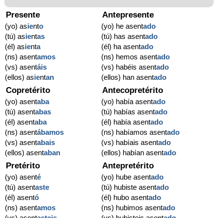
Presente
Antepresente
(yo) as
ie
nt
o
(yo) he asent
ado
(tú) as
ie
nt
as
(tú) has asent
ado
(él) as
ie
nt
a
(él) ha asent
ado
(ns) asent
amos
(ns) hemos asent
ado
(vs) asent
áis
(vs) habéis asent
ado
(ellos) as
ie
nt
an
(ellos) han asent
ado
Copretérito
Antecopretérito
(yo) asent
aba
(yo) había asent
ado
(tú) asent
abas
(tú) habías asent
ado
(él) asent
aba
(él) había asent
ado
(ns) asent
ábamos
(ns) habíamos asent
ado
(vs) asent
abais
(vs) habíais asent
ado
(ellos) asent
aban
(ellos) habían asent
ado
Pretérito
Antepretérito
(yo) asent
é
(yo) hube asent
ado
(tú) asent
aste
(tú) hubiste asent
ado
(él) asent
ó
(él) hubo asent
ado
(ns) asent
amos
(ns) hubimos asent
ado
(vs) asent
asteis
(vs) hubisteis asent
ado