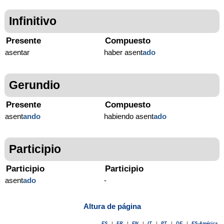
Infinitivo
Presente
Compuesto
asentar
haber asent
ado
Gerundio
Presente
Compuesto
asent
ando
habiendo asent
ado
Participio
Participio
Participio
asent
ado
-
Altura de página
ES
|
FR
|
EN
|
IT
|
PT
|
DE
|
ES-América