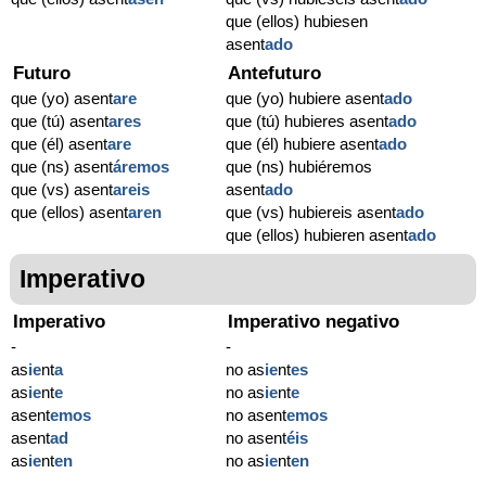
que (ellos) hubiesen
asent
ado
Futuro
Antefuturo
que (yo) asent
are
que (yo) hubiere asent
ado
que (tú) asent
ares
que (tú) hubieres asent
ado
que (él) asent
are
que (él) hubiere asent
ado
que (ns) asent
áremos
que (ns) hubiéremos
que (vs) asent
areis
asent
ado
que (ellos) asent
aren
que (vs) hubiereis asent
ado
que (ellos) hubieren asent
ado
Imperativo
Imperativo
Imperativo negativo
-
-
as
ie
nt
a
no as
ie
nt
es
as
ie
nt
e
no as
ie
nt
e
asent
emos
no asent
emos
asent
ad
no asent
éis
as
ie
nt
en
no as
ie
nt
en