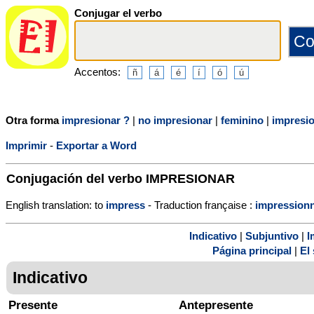
Conjugar el verbo
Accentos:
Otra forma
impresionar ?
|
no impresionar
|
feminino
|
impresi
Imprimir
-
Exportar a Word
Conjugación del verbo
IMPRESIONAR
English translation: to
impress
- Traduction française :
impression
Indicativo
|
Subjuntivo
|
I
Página principal
|
El 
Indicativo
Presente
Antepresente