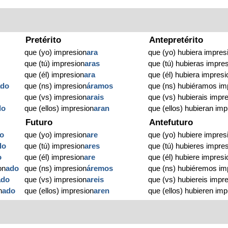
Pretérito
Antepretérito
que (yo) impresion
ara
que (yo) hubiera impres
que (tú) impresion
aras
que (tú) hubieras impre
que (él) impresion
ara
que (él) hubiera impresi
ado
que (ns) impresion
áramos
que (ns) hubiéramos im
o
que (vs) impresion
arais
que (vs) hubierais impr
do
que (ellos) impresion
aran
que (ellos) hubieran imp
Futuro
Antefuturo
o
que (yo) impresion
are
que (yo) hubiere impres
do
que (tú) impresion
ares
que (tú) hubieres impre
o
que (él) impresion
are
que (él) hubiere impresi
on
ado
que (ns) impresion
áremos
que (ns) hubiéremos im
ado
que (vs) impresion
areis
que (vs) hubiereis impr
n
ado
que (ellos) impresion
aren
que (ellos) hubieren imp