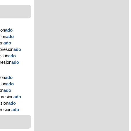
ion
ado
sion
ado
on
ado
presion
ado
esion
ado
resion
ado
ion
ado
sion
ado
on
ado
presion
ado
esion
ado
resion
ado