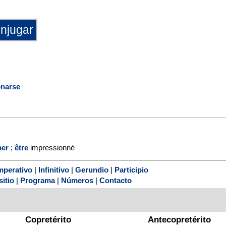
onarse
ner
;
être
impressionné
mperativo
|
Infinitivo
|
Gerundio
|
Participio
sitio
|
Programa
|
Números
|
Contacto
Copretérito
Antecopretérito