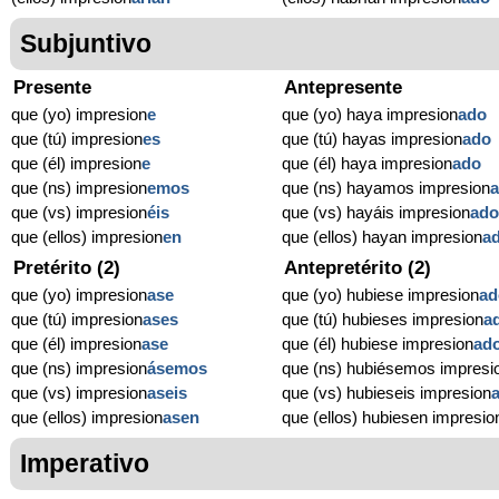
Subjuntivo
Presente
Antepresente
que (yo) impresion
e
que (yo) haya impresion
ado
que (tú) impresion
es
que (tú) hayas impresion
ado
que (él) impresion
e
que (él) haya impresion
ado
que (ns) impresion
emos
que (ns) hayamos impresion
que (vs) impresion
éis
que (vs) hayáis impresion
ad
que (ellos) impresion
en
que (ellos) hayan impresion
a
Pretérito (2)
Antepretérito (2)
que (yo) impresion
ase
que (yo) hubiese impresion
ad
que (tú) impresion
ases
que (tú) hubieses impresion
a
que (él) impresion
ase
que (él) hubiese impresion
ad
que (ns) impresion
ásemos
que (ns) hubiésemos impresi
que (vs) impresion
aseis
que (vs) hubieseis impresion
que (ellos) impresion
asen
que (ellos) hubiesen impresio
Imperativo