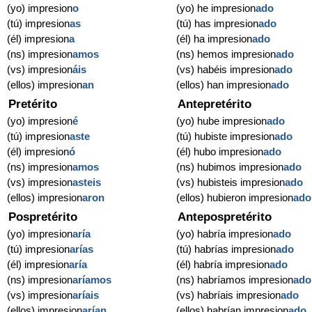
(yo) impresion
o
(yo) he impresion
ado
(tú) impresion
as
(tú) has impresion
ado
(él) impresion
a
(él) ha impresion
ado
(ns) impresion
amos
(ns) hemos impresion
ado
(vs) impresion
áis
(vs) habéis impresion
ado
(ellos) impresion
an
(ellos) han impresion
ado
Pretérito
Antepretérito
(yo) impresion
é
(yo) hube impresion
ado
(tú) impresion
aste
(tú) hubiste impresion
ado
(él) impresion
ó
(él) hubo impresion
ado
(ns) impresion
amos
(ns) hubimos impresion
ado
(vs) impresion
asteis
(vs) hubisteis impresion
ado
(ellos) impresion
aron
(ellos) hubieron impresion
ado
Pospretérito
Antepospretérito
(yo) impresion
aría
(yo) habría impresion
ado
(tú) impresion
arías
(tú) habrías impresion
ado
(él) impresion
aría
(él) habría impresion
ado
(ns) impresion
aríamos
(ns) habríamos impresion
ado
(vs) impresion
aríais
(vs) habríais impresion
ado
(ellos) impresion
arían
(ellos) habrían impresion
ado