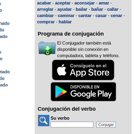
acabar
-
aceptar
-
aconsejar
-
amar
-
o
arreglar
-
ayudar
-
bailar
-
bañar
-
callar
-
o
cambiar
-
caminar
-
cantar
-
casar
-
cenar
-
comprar
-
hablar
n
ado
do
Programa de conjugación
ado
El Conjugador también está
disponible sin conexión en
o
computadora, tableta y teléfono.
o
n
ado
do
n
ado
Conjugación del verbo
Su verbo