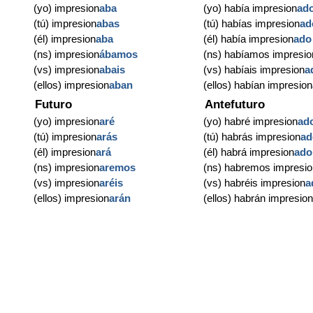
(yo) impresion
aba
(yo) había impresion
ad
(tú) impresion
abas
(tú) habías impresion
ad
(él) impresion
aba
(él) había impresion
ado
(ns) impresion
ábamos
(ns) habíamos impresio
(vs) impresion
abais
(vs) habíais impresion
a
(ellos) impresion
aban
(ellos) habían impresion
Futuro
Antefuturo
(yo) impresion
aré
(yo) habré impresion
ad
(tú) impresion
arás
(tú) habrás impresion
ad
(él) impresion
ará
(él) habrá impresion
ado
(ns) impresion
aremos
(ns) habremos impresio
(vs) impresion
aréis
(vs) habréis impresion
a
(ellos) impresion
arán
(ellos) habrán impresio