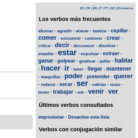
ES
|
FR
|
EN
|
IT
|
PT
|
DE
|
ES-América
Los verbos más frecuentes
-
-
-
-
cepillar
-
abonar
agredir
atacar
bautizar
comer
crear
-
-
-
-
concernir
conmover
decir
-
-
-
-
disolver
criticar
desconocer
estar
-
-
-
extraer
-
expulsar
empañar
hablar
ganar
-
golpear
-
-
-
graduar
guiñar
hacer
ir
llegar
mantener
-
-
-
-
-
lamer
poder
querer
-
-
-
pretender
-
maquillar
ser
-
-
secar
-
-
-
-
redecir
solicitar
tentar
venir
ver
trabajar
-
-
-
-
toser
unir
Últimos verbos consultados
impresionar
-
Desactive esta lista
Verbos con conjugación similar