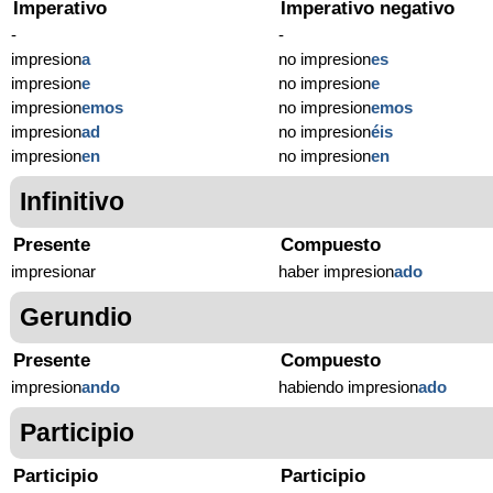
Imperativo
Imperativo negativo
-
-
impresion
a
no impresion
es
impresion
e
no impresion
e
impresion
emos
no impresion
emos
impresion
ad
no impresion
éis
impresion
en
no impresion
en
Infinitivo
Presente
Compuesto
impresionar
haber impresion
ado
Gerundio
Presente
Compuesto
impresion
ando
habiendo impresion
ado
Participio
Participio
Participio